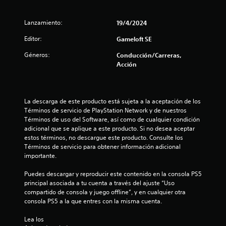
o
ó
.
n
Lanzamiento:
d
19/4/2024
e
S
Editor:
Gameloft SE
l
e
t
Géneros:
Conducción/Carreras,
p
u
Acción
u
t
o
e
r
d
i
e
La descarga de este producto está sujeta a la aceptación de los 
a
j
Términos de servicio de PlayStation Network y de nuestros 
l
u
Términos de uso del Software, así como de cualquier condición 
d
g
adicional que se aplique a este producto. Si no desea aceptar 
e
estos términos, no descargue este producto. Consulte los 
a
j
Términos de servicio para obtener información adicional 
r
u
importante.
s
e
g
i
Puedes descargar y reproducir este contenido en la consola PS5 
o
n
principal asociada a tu cuenta a través del ajuste “Uso 
e
c
compartido de consola y juego offline”, y en cualquier otra 
n
o
consola PS5 a la que entres con la misma cuenta.
c
n
u
t
Lea los 
a