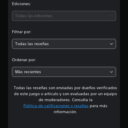
.
s
c
Ediciones:
l
e
s
s
a
a
Todas las ediciones
p
r
e
c
o
c
m
Filtrar por:
í
i
a
f
n
Todas las reseñas
i
o
t
c
e
a
n
n
Ordenar por:
s
e
.
r
e
Más recientes
p
u
s
R
l
e
s
Todas las reseñas son enviadas por dueños verificados
c
a
de este juego o artículo y son evaluadas por un equipo
o
d
de moderadores. Consulta la
r
o
Política de calificaciones y reseñas
para más
d
s
información.
a
v
a
t
r
o