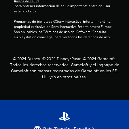
Avisos de salud
r
l
 para obtener información de salud importante antes de usar 
o
q
este producto.
l
u
i
e
Programas de biblioteca ©Sony Interactive Entertainment Inc. 
e
s
propiedad exclusiva de Sony Interactive Entertainment Europe. 
r
t
Son aplicables los Términos de uso del Software. Consulta 
m
á
eu.playstation.com/legal para ver todos los derechos de uso.
o
c
m
t
e
i
n
© 2024 Disney. © 2024 Disney/Pixar. © 2024 Gameloft.
l
t
Todos los derechos reservados. Gameloft y el logotipo de
e
o
.
Gameloft son marcas registradas de Gameloft en los EE.
s
UU. y/o en otros países.
P
u
P
e
a
d
u
e
s
s
a
j
d
u
e
g
l
a
País/Región: España