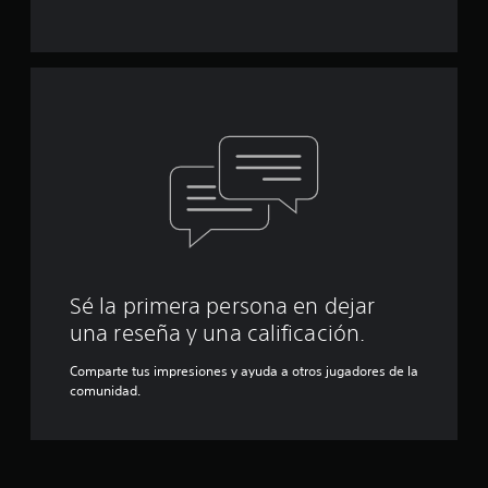
v
S
i
e
s
p
a
u
r
e
l
d
o
s
e
c
j
o
u
n
g
t
a
r
r
o
s
l
i
e
Sé la primera persona en dejar
n
s
una reseña y una calificación.
d
c
e
o
Comparte tus impresiones y ayuda a otros jugadores de la
l
n
comunidad.
j
t
u
r
e
o
g
l
o