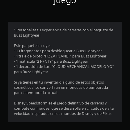
juego
a
u
r
e
l
d
o
e
s
s
c
c
"¡Personaliza tu experiencia de carreras con el paquete de
o
o
Buzz Lightyear!
n
n
t
s
Este paquete incluye:
r
u
- 10 fragmentos para desbloquear a Buzz Lightyear
o
l
- 1 traje de piloto "PIZZA PLANET" para Buzz Lightyear
l
t
- 1 matrícula "2 NFNTY" para Buzz Lightyear
e
a
- 1 decoración de kart "CLOUD MECHANICAL MODELO YO"
s
r
para Buzz Lightyear
d
l
e
a
Si ya tienes en tu inventario alguno de estos objetos
m
i
cosméticos, se convertirán en monedas de temporada
o
n
para la temporada actual.
v
f
i
o
Disney Speedstorm es el juego definitivo de carreras y
m
r
combate con héroes, que se desarrolla en circuitos de alta
i
m
velocidad inspirados en los mundos de Disney y de Pixar.
e
a
n
c
t
i