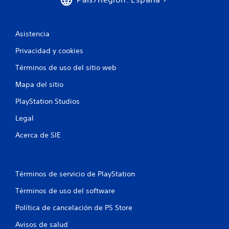
r
j
a
u
l
e
j
g
Asistencia
u
o
e
Privacidad y cookies
P
g
u
o
Términos de uso del sitio web
e
s
d
Mapa del sitio
i
e
n
PlayStation Studios
s
n
p
e
Legal
a
c
u
e
Acerca de SIE
s
s
a
i
r
d
e
a
Términos de servicio de PlayStation
l
d
j
d
Términos de uso del software
u
e
e
u
Política de cancelación de PS Store
g
s
o
a
Avisos de salud