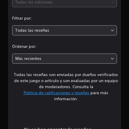
a
.
Todas las ediciones
s
l
e
s
c
s
a
Filtrar por:
p
r
i
e
o
c
Todas las reseñas
m
o
í
a
f
n
n
i
Ordenar por:
t
c
e
e
a
n
Más recientes
s
e
s
.
r
p
Todas las reseñas son enviadas por dueños verificados
u
R
de este juego o artículo y son evaluadas por un equipo
l
e
de moderadores. Consulta la
s
c
Política de calificaciones y reseñas
para más
a
o
d
información.
r
o
d
s
a
v
a
t
r
o