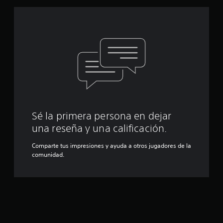
v
S
i
e
s
p
a
u
r
e
l
d
o
s
e
c
j
o
u
n
g
t
a
r
Sé la primera persona en dejar
r
o
s
una reseña y una calificación.
l
i
e
Comparte tus impresiones y ayuda a otros jugadores de la
n
s
comunidad.
d
c
e
o
l
n
j
t
u
r
e
o
g
l
o