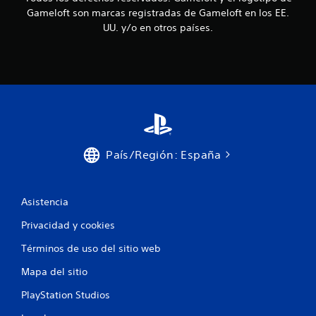
r
l
Gameloft son marcas registradas de Gameloft en los EE.
o
q
UU. y/o en otros países.
l
u
i
e
e
s
r
t
m
á
o
c
m
t
e
i
n
l
t
País/Región: España
e
o
.
s
P
Asistencia
u
P
e
a
Privacidad y cookies
d
u
e
Términos de uso del sitio web
s
s
a
j
Mapa del sitio
d
u
e
g
PlayStation Studios
l
a