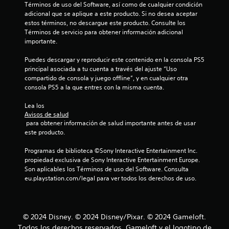
Términos de uso del Software, así como de cualquier condición 
o
ó
adicional que se aplique a este producto. Si no desea aceptar 
.
n
estos términos, no descargue este producto. Consulte los 
d
Términos de servicio para obtener información adicional 
e
S
importante.
l
e
t
p
Puedes descargar y reproducir este contenido en la consola PS5 
u
u
principal asociada a tu cuenta a través del ajuste “Uso 
t
compartido de consola y juego offline”, y en cualquier otra 
o
e
consola PS5 a la que entres con la misma cuenta.
r
d
i
e
Lea los 
a
j
Avisos de salud
l
u
 para obtener información de salud importante antes de usar 
d
g
este producto.
e
a
j
r
Programas de biblioteca ©Sony Interactive Entertainment Inc. 
u
propiedad exclusiva de Sony Interactive Entertainment Europe. 
s
e
Son aplicables los Términos de uso del Software. Consulta 
g
i
eu.playstation.com/legal para ver todos los derechos de uso.
o
n
e
c
n
o
c
n
u
© 2024 Disney. © 2024 Disney/Pixar. © 2024 Gameloft.
t
a
Todos los derechos reservados. Gameloft y el logotipo de