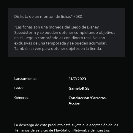
a
u
r
e
l
d
Disfruta de un montón de fichas* - 530
o
e
s
s
*Las fichas son una moneda del juego de Disney
c
c
Speedstorm y se pueden obtener completando objetivos
o
o
en el juego o comprándolas con dinero real. No son
n
n
exclusivas de una temporada y se pueden acumular.
t
s
También sirven para obtener objetos en la tienda.
r
u
o
l
l
t
e
a
s
r
d
l
Lanzamiento:
31/7/2023
e
a
m
i
Editor:
Gameloft SE
o
n
Géneros:
Conducción/Carreras,
v
f
Acción
i
o
m
r
i
m
e
a
La descarga de este producto está sujeta a la aceptación de los 
n
c
Términos de servicio de PlayStation Network y de nuestros 
t
i