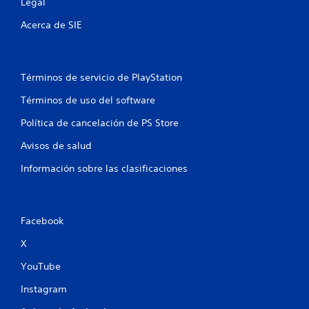
Legal
r
j
a
u
Acerca de SIE
l
e
j
g
u
o
e
P
g
Términos de servicio de PlayStation
u
o
Términos de uso del software
e
s
d
i
Política de cancelación de PS Store
e
n
s
n
Avisos de salud
p
e
a
c
Información sobre las clasificaciones
u
e
s
s
a
i
r
d
Facebook
e
a
l
d
X
j
d
u
e
YouTube
e
u
g
s
Instagram
o
a