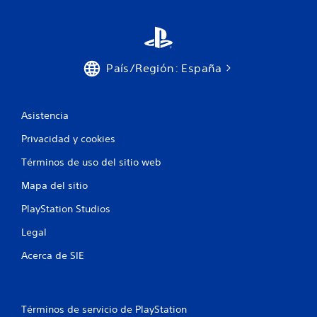
r
l
o
q
l
u
i
e
e
s
País/Región: España
r
t
m
á
o
c
m
Asistencia
t
e
i
n
Privacidad y cookies
l
t
e
o
Términos de uso del sitio web
.
s
Mapa del sitio
P
u
P
PlayStation Studios
e
a
d
Legal
u
e
s
Acerca de SIE
s
a
j
d
u
e
g
l
a
Términos de servicio de PlayStation