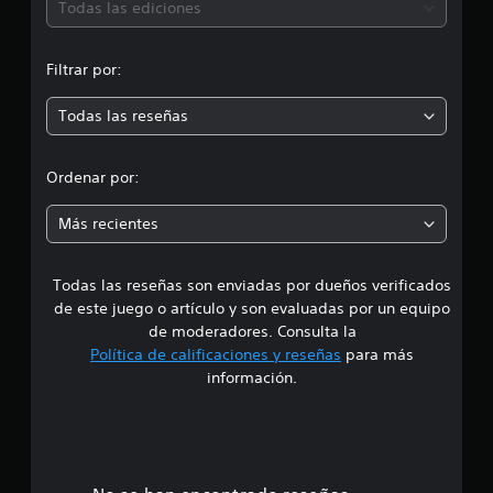
ó
.
Todas las ediciones
s
i
l
e
f
s
n
s
i
a
Filtrar por:
p
c
r
m
e
a
o
c
c
Todas las reseñas
m
e
í
i
a
f
o
n
d
i
n
Ordenar por:
t
c
e
e
i
a
s
n
Más recientes
s
e
a
.
r
p
Todas las reseñas son enviadas por dueños verificados
d
u
R
de este juego o artículo y son evaluadas por un equipo
l
e
e
de moderadores. Consulta la
s
c
Política de calificaciones y reseñas
para más
a
1
o
d
información.
r
o
e
d
s
a
v
s
a
t
r
o