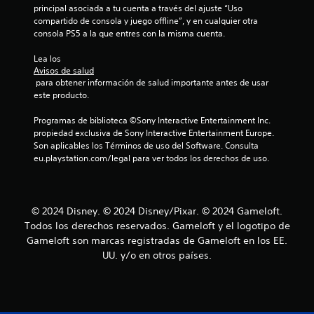
o
ó
principal asociada a tu cuenta a través del ajuste “Uso 
.
n
compartido de consola y juego offline”, y en cualquier otra 
d
consola PS5 a la que entres con la misma cuenta.
e
S
l
Lea los 
e
t
Avisos de salud
p
u
 para obtener información de salud importante antes de usar 
u
t
este producto.
o
e
r
Programas de biblioteca ©Sony Interactive Entertainment Inc. 
d
i
propiedad exclusiva de Sony Interactive Entertainment Europe. 
e
a
Son aplicables los Términos de uso del Software. Consulta 
j
l
eu.playstation.com/legal para ver todos los derechos de uso.
u
d
g
e
a
j
r
u
© 2024 Disney. © 2024 Disney/Pixar. © 2024 Gameloft.
s
e
Todos los derechos reservados. Gameloft y el logotipo de
g
i
Gameloft son marcas registradas de Gameloft en los EE.
o
n
UU. y/o en otros países.
e
c
n
o
c
n
u
t
a