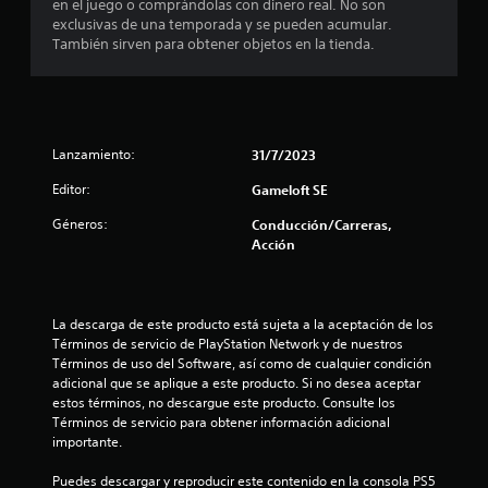
en el juego o comprándolas con dinero real. No son
a
u
exclusivas de una temporada y se pueden acumular.
r
e
También sirven para obtener objetos en la tienda.
l
d
o
e
s
s
c
c
o
o
n
n
Lanzamiento:
31/7/2023
t
s
r
u
Editor:
Gameloft SE
o
l
l
t
Géneros:
Conducción/Carreras,
e
a
Acción
s
r
d
l
e
a
m
i
La descarga de este producto está sujeta a la aceptación de los 
o
n
Términos de servicio de PlayStation Network y de nuestros 
v
f
Términos de uso del Software, así como de cualquier condición 
i
o
adicional que se aplique a este producto. Si no desea aceptar 
m
r
estos términos, no descargue este producto. Consulte los 
i
m
Términos de servicio para obtener información adicional 
e
a
importante.
n
c
t
i
Puedes descargar y reproducir este contenido en la consola PS5 