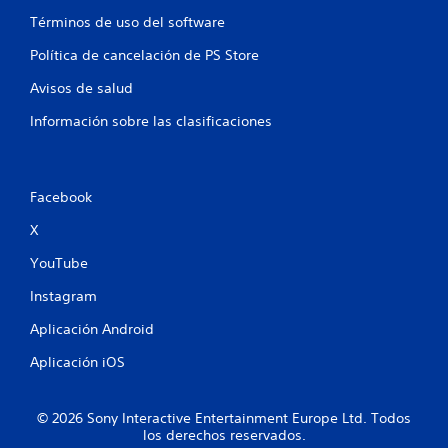
r
j
a
Términos de uso del software
u
l
e
Política de cancelación de PS Store
j
g
u
o
Avisos de salud
e
P
g
Información sobre las clasificaciones
u
o
e
s
d
i
e
n
Facebook
s
n
p
e
X
a
c
u
e
YouTube
s
s
a
i
Instagram
r
d
e
a
Aplicación Android
l
d
j
Aplicación iOS
d
u
e
e
u
g
s
© 2026 Sony Interactive Entertainment Europe Ltd. Todos
o
los derechos reservados.
a