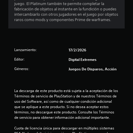
í
a
juego. El Platinum también te permite completar la
b
t
q
fabricación de objetos al instante en la fundición o puedes
á
u
u
intercambiarlo con otros jugadores en el juego por objetos
s
l
e
raros como mods y componentes Prime de warframes.
i
o
s
c
s
e
a
C
a
)
C
m
p
á
S
Lanzamiento:
17/2/2026
a
s
e
r
f
p
Editor:
Digital Extremes
a
á
r
s
c
o
Géneros:
Juegos De Disparos, Acción
o
i
p
n
l
o
i
d
r
d
i
c
La descarga de este producto está sujeta a la aceptación de los 
o
s
i
Términos de servicio de PlayStation y de nuestros Términos de 
s
t
o
uso del Software, así como de cualquier condición adicional 
i
i
n
que se aplique a este producto. Si no desea aceptar estos 
m
n
a
términos, no descargue este producto. Consulte los Términos 
p
g
n
de servicio para obtener información adicional importante.
o
u
a
r
i
l
Cuota de licencia única para descargar en múltiples sistemas 
t
r
g