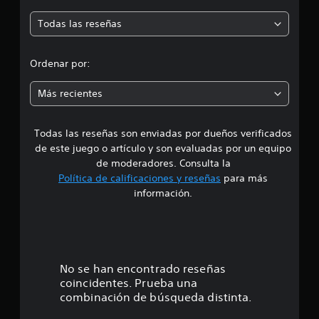
.
m
g
u
d
s
t
a
b
Todas las reseñas
a
r
e
r
A
t
o
d
.
l
s
í
d
d
t
Ordenar por:
j
t
e
u
e
P
u
i
j
g
r
a
Más recientes
l
o
a
n
u
a
o
y
d
a
s
s
s
o
Todas las reseñas son enviadas por dueños verificados
d
t
a
n
t
r
de este juego o artículo y son evaluadas por un equipo
i
d
í
i
e
e
v
e
de moderadores. Consulta la
t
s
c
a
l
Política de calificaciones y reseñas
para más
.
i
k
1
s
j
información.
d
a
d
u
o
j
e
e
e
s
u
c
g
s
s
L
o
o
t
o
l
t
s
P
a
No se han encontrado reseñas
o
s
u
b
coincidentes. Prueba una
r
u
e
r
l
combinación de búsqueda distinta.
b
d
N
e
t
e