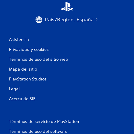
l
u
o
b
s
t
j
País/Región: España
í
o
t
y
u
s
t
l
Asistencia
i
o
c
Privacidad y cookies
s
k
C
Términos de uso del sitio web
s
C
.
n
Mapa del sitio
í
PlayStation Studios
S
t
e
i
Legal
p
d
u
o
Acerca de SIE
e
s
d
L
e
o
j
Términos de servicio de PlayStation
s
u
s
Términos de uso del software
g
u