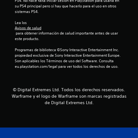
PS4. No hace falta iniciar sesión en PlayStation para usarla en 
a
l
u
su PS4 principal pero sí hay que hacerlo para el uso en otros 
n
o
n
sistemas PS4.
t
s
a
e
.
s
Lea los 
s
o
Avisos de salud
d
p
 para obtener información de salud importante antes de usar 
u
c
este producto.
r
i
a
o
Programas de biblioteca ©Sony Interactive Entertainment Inc. 
n
n
propiedad exclusiva de Sony Interactive Entertainment Europe. 
t
e
Son aplicables los Términos de uso del Software. Consulta 
e
s
eu.playstation.com/legal para ver todos los derechos de uso.
l
p
a
a
p
r
a
a
© Digital Extremes Ltd. Todos los derechos reservados.
r
i
Warframe y el logo de Warframe son marcas registradas
t
n
de Digital Extremes Ltd.
i
v
d
e
a
r
.
t
i
r
S