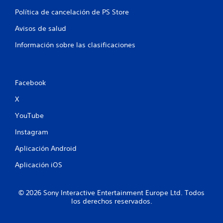
b
a
Política de cancelación de PS Store
t
r
í
s
Avisos de salud
t
i
u
Información sobre las clasificaciones
n
l
c
o
o
s
n
C
Facebook
t
C
s
r
X
e
o
p
YouTube
l
r
e
Instagram
e
s
s
d
Aplicación Android
e
e
n
Aplicación iOS
m
t
o
a
n
v
© 2026 Sony Interactive Entertainment Europe Ltd. Todos
d
i
los derechos reservados.
e
m
u
i
n