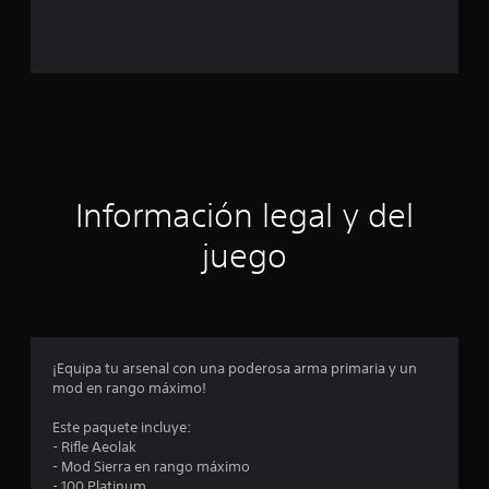
a
l
d
e
c
Información legal y del
i
juego
n
c
o
¡Equipa tu arsenal con una poderosa arma primaria y un
e
mod en rango máximo!
s
Este paquete incluye:
- Rifle Aeolak
t
- Mod Sierra en rango máximo
- 100 Platinum