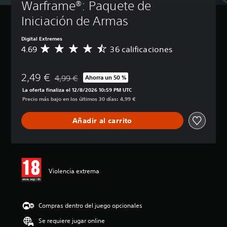
Warframe®: Paquete de 
Iniciación de Armas
Digital Extremes
4.69
36 calificaciones
C
a
l
2,49 €
i
4,99 €
Ahorra un 50 %
Rebajado del precio original de 4,99 €
f
La oferta finaliza el 12/8/2026 10:59 PM UTC
i
Precio más bajo en los últimos 30 días: 4,99 €
c
a
Añadir al carrito
c
i
ó
n
m
e
Violencia extrema
d
i
a
d
Compras dentro del juego opcionales
e
Se requiere jugar online
4