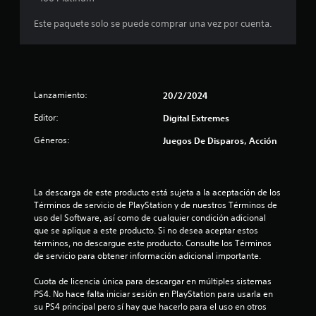
r
Este paquete solo se puede comprar una vez por cuenta.
e
l
l
Lanzamiento:
20/2/2024
a
Editor:
Digital Extremes
s
Géneros:
Juegos De Disparos, Acción
e
n
La descarga de este producto está sujeta a la aceptación de los 
Términos de servicio de PlayStation y de nuestros Términos de 
3
uso del Software, así como de cualquier condición adicional 
que se aplique a este producto. Si no desea aceptar estos 
6
términos, no descargue este producto. Consulte los Términos 
de servicio para obtener información adicional importante.
c
Cuota de licencia única para descargar en múltiples sistemas 
a
PS4. No hace falta iniciar sesión en PlayStation para usarla en 
su PS4 principal pero sí hay que hacerlo para el uso en otros 