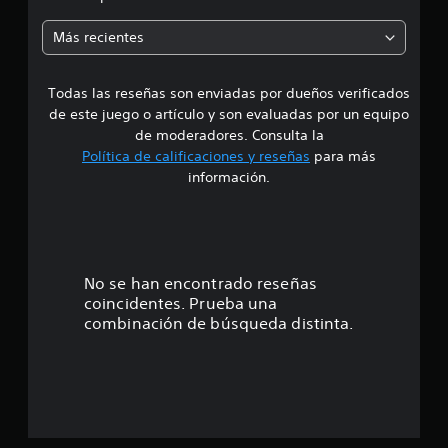
i
i
o
Más recientes
n
a
e
s
Todas las reseñas son enviadas por dueños verificados
d
de este juego o artículo y son evaluadas por un equipo
e
de moderadores. Consulta la
Política de calificaciones y reseñas
para más
4
información.
.
6
9
No se han encontrado reseñas
coincidentes. Prueba una
e
combinación de búsqueda distinta.
s
t
r