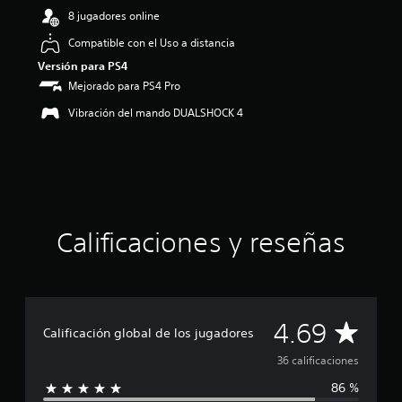
.
8 jugadores online
6
9
Compatible con el Uso a distancia
e
Versión para PS4
s
Mejorado para PS4 Pro
t
r
Vibración del mando DUALSHOCK 4
e
l
l
a
s
d
e
Calificaciones y reseñas
u
n
t
o
t
a
C
4.69
l
Calificación global de los jugadores
d
a
36 calificaciones
e
c
86 %
l
i