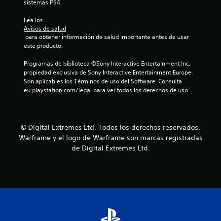
l
sistemas PS4.
i
Lea los 
Avisos de salud
 para obtener información de salud importante antes de usar 
f
este producto.
i
Programas de biblioteca ©Sony Interactive Entertainment Inc. 
propiedad exclusiva de Sony Interactive Entertainment Europe. 
c
Son aplicables los Términos de uso del Software. Consulta 
eu.playstation.com/legal para ver todos los derechos de uso.
a
c
© Digital Extremes Ltd. Todos los derechos reservados.
i
Warframe y el logo de Warframe son marcas registradas
o
de Digital Extremes Ltd.
n
e
s