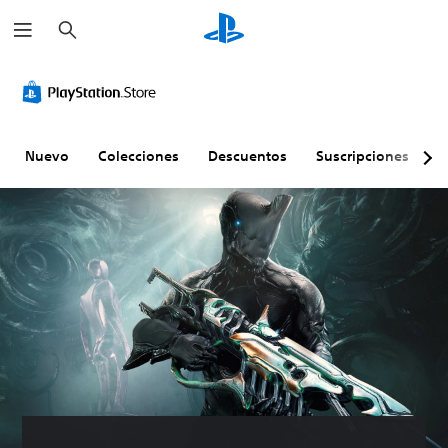
B
u
s
c
a
r
Nuevo
Colecciones
Descuentos
Suscripciones
E