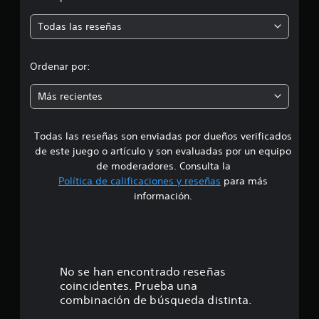
m
Todas las reseñas
e
d
Ordenar por:
i
Más recientes
a
Todas las reseñas son enviadas por dueños verificados
d
de este juego o artículo y son evaluadas por un equipo
e
de moderadores. Consulta la
Política de calificaciones y reseñas
para más
4
información.
.
0
4
No se han encontrado reseñas
coincidentes. Prueba una
e
combinación de búsqueda distinta.