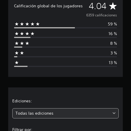
C
4.04
Calificación global de los jugadores
a
6359 calificaciones
59 %
l
16 %
i
8 %
f
3 %
i
13 %
c
a
c
i
Ediciones:
ó
Todas las ediciones
n
Filtrar por: