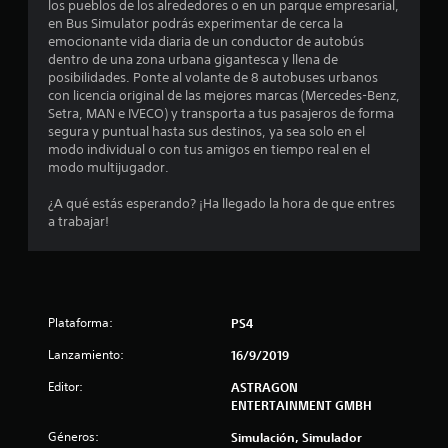
e
los pueblos de los alrededores o en un parque empresarial,
en Bus Simulator podrás experimentar de cerca la
s
emocionante vida diaria de un conductor de autobús
dentro de una zona urbana gigantesca y llena de
t
posibilidades. Ponte al volante de 8 autobuses urbanos
con licencia original de las mejores marcas (Mercedes-Benz,
r
Setra, MAN e IVECO) y transporta a tus pasajeros de forma
segura y puntual hasta sus destinos, ya sea solo en el
e
modo individual o con tus amigos en tiempo real en el
modo multijugador.
l
¿A qué estás esperando? ¡Ha llegado la hora de que entres
l
a trabajar!
a
s
Plataforma:
PS4
e
Lanzamiento:
16/9/2019
n
Editor:
ASTRAGON
6
ENTERTAINMENT GMBH
Géneros:
Simulación, Simulador
3