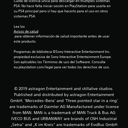
Cuota de licencia única para descargar en múltiples sistemas 
PS4. No hace falta iniciar sesión en PlayStation para usarla en 
o
su PS4 principal pero sí hay que hacerlo para el uso en otros 
sistemas PS4.
n
Lea los 
e
Avisos de salud
 para obtener información de salud importante antes de usar 
s
este producto.
Programas de biblioteca ©Sony Interactive Entertainment Inc. 
propiedad exclusiva de Sony Interactive Entertainment Europe. 
Son aplicables los Términos de uso del Software. Consulta 
eu.playstation.com/legal para ver todos los derechos de uso.
© 2019 astragon Entertainment and stillalive studios.
Published and distributed by astragon Entertainment
GmbH. 'Mercedes-Benz' and 'Three pointed star in a ring'
are trademarks of Daimler AG Manufactured under license
from MAN. MAN is a trademark of MAN Truck & Bus AG
IVECO BUS and URBANWAY are brands of CNH Industrial
„Setra“ and „K im Kreis“ are trademarks of EvoBus GmbH