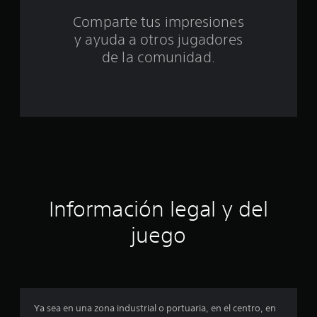
t
Comparte tus impresiones
o
y ayuda a otros jugadores
t
de la comunidad.
a
l
d
e
c
Información legal y del
i
juego
n
c
o
Ya sea en una zona industrial o portuaria, en el centro, en