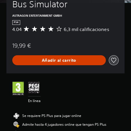
Bus Simulator
ASTRAGON ENTERTAINMENT GMBH
PS4
4.04
6,3 mil calificaciones
C
a
l
19,99 €
i
f
i
Añadir al carrito
c
a
c
i
ó
n
m
e
En línea
d
i
a
Se requiere PS Plus para jugar online
d
e
Admite hasta 4 jugadores online que tengan PS Plus
4