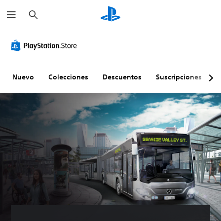
B
u
s
c
a
r
Nuevo
Colecciones
Descuentos
Suscripciones
E