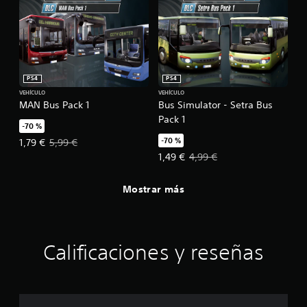
i
c
a
c
i
o
PS4
PS4
n
VEHÍCULO
VEHÍCULO
e
MAN Bus Pack 1
Bus Simulator - Setra Bus
s
Pack 1
-70 %
-70 %
Precio de la oferta: 1,79 €. Precio original: 5,99 €.
1,79 €
5,99 €
Precio de la oferta: 1,49 €. Precio
1,49 €
4,99 €
Mostrar más
Calificaciones y reseñas