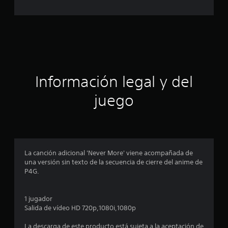
c
i
n
c
Información legal y del
o
juego
e
s
t
La canción adicional 'Never More' viene acompañada de
r
una versión sin texto de la secuencia de cierre del anime de
P4G.
e
l
1 jugador
Salida de vídeo HD 720p,1080i,1080p
l
La descarga de este producto está sujeta a la aceptación de