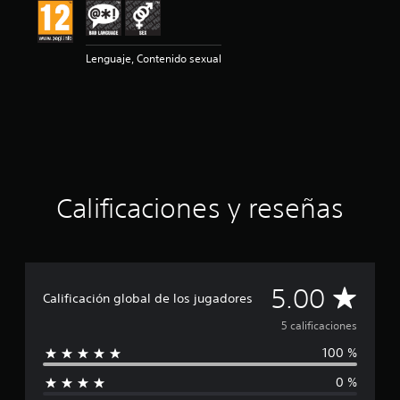
ó
n
m
e
Lenguaje, Contenido sexual
d
i
a
d
e
5
e
s
Calificaciones y reseñas
t
r
e
l
l
a
C
5.00
Calificación global de los jugadores
s
d
a
5 calificaciones
e
u
100 %
l
n
t
0 %
i
o