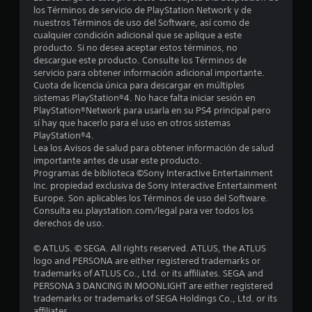
a
los Términos de servicio de PlayStation Network y de
nuestros Términos de uso del Software, así como de
s
cualquier condición adicional que se aplique a este
producto. Si no desea aceptar estos términos, no
e
descargue este producto. Consulte los Términos de
servicio para obtener información adicional importante.
n
Cuota de licencia única para descargar en múltiples
sistemas PlayStation®4. No hace falta iniciar sesión en
5
PlayStation®Network para usarla en su PS4 principal pero
sí hay que hacerlo para el uso en otros sistemas
c
PlayStation®4.
Lea los Avisos de salud para obtener información de salud
a
importante antes de usar este producto.
Programas de biblioteca ©Sony Interactive Entertainment
l
Inc. propiedad exclusiva de Sony Interactive Entertainment
Europe. Son aplicables los Términos de uso del Software.
Consulta eu.playstation.com/legal para ver todos los
i
derechos de uso.
f
© ATLUS. © SEGA. All rights reserved. ATLUS, the ATLUS
logo and PERSONA are either registered trademarks or
i
trademarks of ATLUS Co., Ltd. or its affiliates. SEGA and
PERSONA 3 DANCING IN MOONLIGHT are either registered
c
trademarks or trademarks of SEGA Holdings Co., Ltd. or its
affiliates.