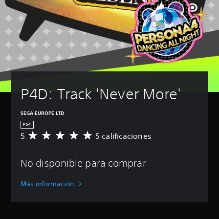
P4D: Track 'Never More'
SEGA EUROPE LTD
PS4
5
5 calificaciones
C
a
l
No disponible para comprar
i
f
i
Más información
c
a
c
i