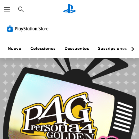
B
u
s
c
a
r
Nuevo
Colecciones
Descuentos
Suscripciones
E