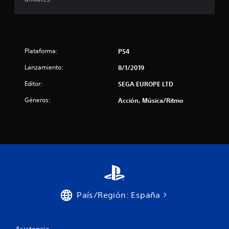
a
c
i
Plataforma:
PS4
o
Lanzamiento:
8/1/2019
n
Editor:
SEGA EUROPE LTD
e
Géneros:
Acción, Música/Ritmo
s
País/Región: España