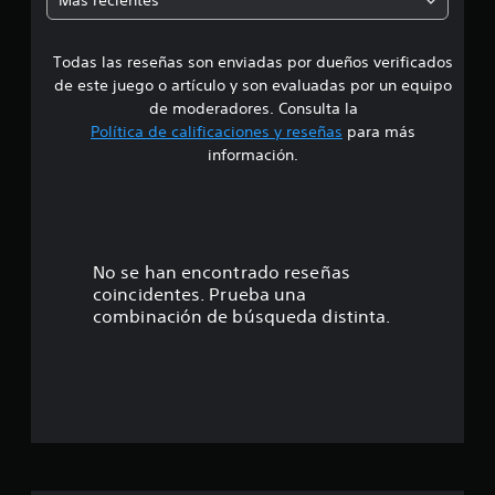
Más recientes
i
a
f
i
Todas las reseñas son enviadas por dueños verificados
d
c
de este juego o artículo y son evaluadas por un equipo
a
e
de moderadores. Consulta la
c
Política de calificaciones y reseñas
para más
i
5
información.
o
n
e
e
s
s
t
No se han encontrado reseñas
coincidentes. Prueba una
r
combinación de búsqueda distinta.
e
l
l
a