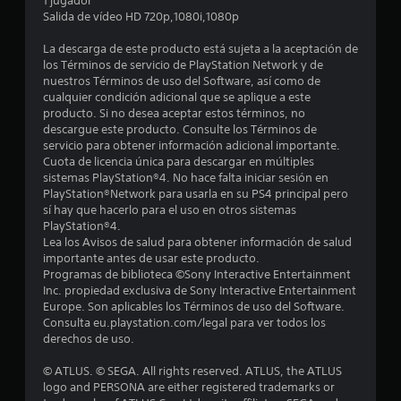
r
1 jugador
Salida de vídeo HD 720p,1080i,1080p
e
La descarga de este producto está sujeta a la aceptación de
l
los Términos de servicio de PlayStation Network y de
nuestros Términos de uso del Software, así como de
l
cualquier condición adicional que se aplique a este
producto. Si no desea aceptar estos términos, no
a
descargue este producto. Consulte los Términos de
servicio para obtener información adicional importante.
s
Cuota de licencia única para descargar en múltiples
sistemas PlayStation®4. No hace falta iniciar sesión en
e
PlayStation®Network para usarla en su PS4 principal pero
sí hay que hacerlo para el uso en otros sistemas
n
PlayStation®4.
Lea los Avisos de salud para obtener información de salud
importante antes de usar este producto.
9
Programas de biblioteca ©Sony Interactive Entertainment
Inc. propiedad exclusiva de Sony Interactive Entertainment
c
Europe. Son aplicables los Términos de uso del Software.
Consulta eu.playstation.com/legal para ver todos los
a
derechos de uso.
l
© ATLUS. © SEGA. All rights reserved. ATLUS, the ATLUS
logo and PERSONA are either registered trademarks or
i