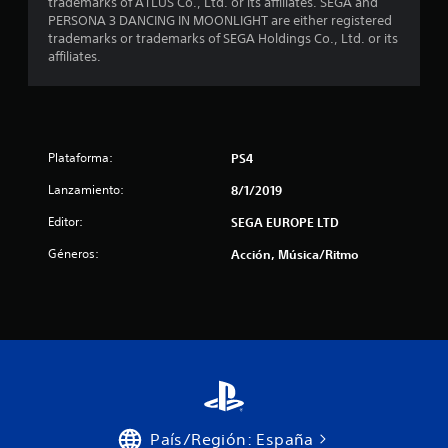
trademarks of ATLUS Co., Ltd. or its affiliates. SEGA and
PERSONA 3 DANCING IN MOONLIGHT are either registered
f
trademarks or trademarks of SEGA Holdings Co., Ltd. or its
affiliates.
i
c
a
Plataforma:
PS4
c
Lanzamiento:
8/1/2019
i
Editor:
SEGA EUROPE LTD
o
Géneros:
Acción, Música/Ritmo
n
e
s
País/Región: España