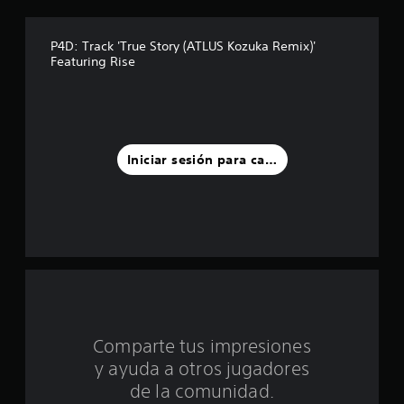
e
l
P4D: Track 'True Story (ATLUS Kozuka Remix)'
Featuring Rise
l
a
s
Iniciar sesión para calificar
d
e
u
n
t
o
Comparte tus impresiones
y ayuda a otros jugadores
t
de la comunidad.