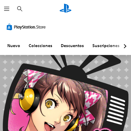
B
u
s
c
a
r
Nuevo
Colecciones
Descuentos
Suscripciones
E