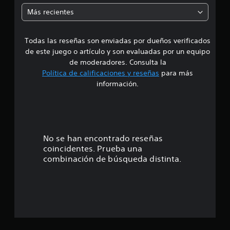
n
i
9
Más recientes
c
a
a
l
Todas las reseñas son enviadas por dueños verificados
d
i
de este juego o artículo y son evaluadas por un equipo
f
e
de moderadores. Consulta la
i
Política de calificaciones y reseñas
para más
c
4
información.
a
c
.
i
o
3
n
e
3
No se han encontrado reseñas
s
coincidentes. Prueba una
e
combinación de búsqueda distinta.
s
t
r