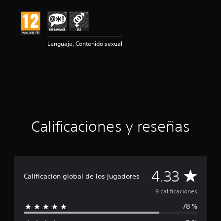
i
ó
n
m
e
Lenguaje, Contenido sexual
d
i
a
d
e
4
.
3
Calificaciones y reseñas
3
e
s
t
r
e
C
4.33
Calificación global de los jugadores
l
l
a
9 calificaciones
a
s
78 %
l
d
e