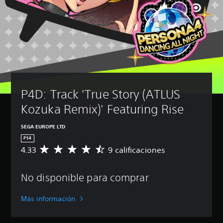
P4D: Track 'True Story (ATLUS 
Kozuka Remix)' Featuring Rise
SEGA EUROPE LTD
PS4
4.33
9 calificaciones
C
a
l
No disponible para comprar
i
f
i
Más información
c
a
c