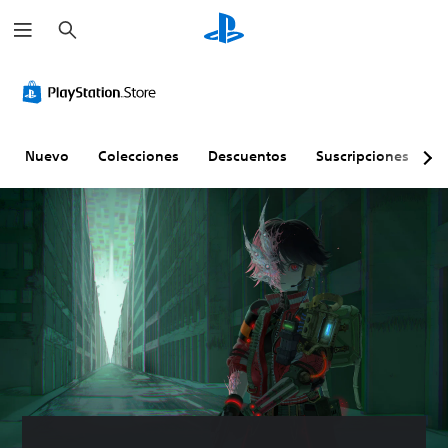
B
u
s
c
a
r
Nuevo
Colecciones
Descuentos
Suscripciones
E