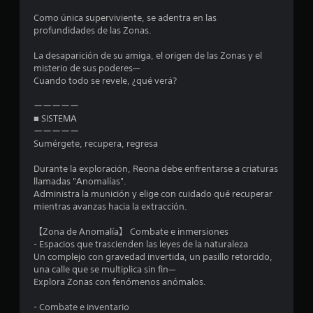
Como única superviviente, se adentra en las
profundidades de las Zonas.
La desaparición de su amiga, el origen de las Zonas y el
misterio de sus poderes—
Cuando todo se revele, ¿qué verá?
ーーーーー
■ SISTEMA
ーーーーー
Sumérgete, recupera, regresa
Durante la exploración, Reona debe enfrentarse a criaturas
llamadas "Anomalías".
Administra la munición y elige con cuidado qué recuperar
mientras avanzas hacia la extracción.
【Zona de Anomalía】 Combate e inmersiones
- Espacios que trascienden las leyes de la naturaleza
Un complejo con gravedad invertida, un pasillo retorcido,
una calle que se multiplica sin fin—
Explora Zonas con fenómenos anómalos.
- Combate e inventario