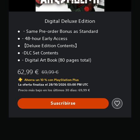
u
x
e
E
Digital Deluxe Edition
d
i
・Same Pre-order Bonus as Standard
t
- 48-hour Early Access
i
【Deluxe Edition Contents】
o
n
-DLC Set Contents
- Digital Art Book (80 pages total)
62,99 €
69,99 €
Rebajado del precio original de 69,99 €
Ahorra un 10 % con PlayStation Plus
La oferta finaliza el 28/10/2026 03:00 PM UTC
Precio más bajo en los últimos 30 días: 69,99 €
Suscribirse