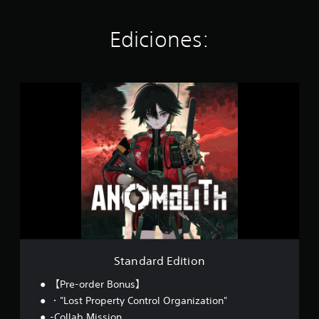
Ediciones:
S
t
a
n
d
a
r
d
E
d
i
t
i
o
Standard Edition
n
【Pre-order Bonus】
・"Lost Property Control Organization"
-Collab Mission