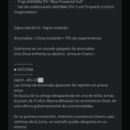
・Traje ANOMALITH "Blue Powered Suit"
・Set de colaboración ANOMALITH "Lost Property Control
Organization"
Sigue siendo tú. Sigue viviendo.
Anomalías × Chica mutante × TPS de supervivencia
Sobrevive en un mundo plagado de anomalías.
Una chica enfrenta su destino, arma en mano—
ーーーーー
■ HISTORIA
ーーーーー
Japón, año 20██.
Las Zonas de Anomalía aparecen de repente sin previo
aviso.
En busca de su amiga desaparecida en una de estas zonas,
la joven de 17 años Reona Minazuki se convierte en Diver de
una oficina gubernamental de contramedidas.
En su primera inmersión, mientras numerosos Divers caen
víctimas de la Zona, un extraño poder despierta en su
interior.