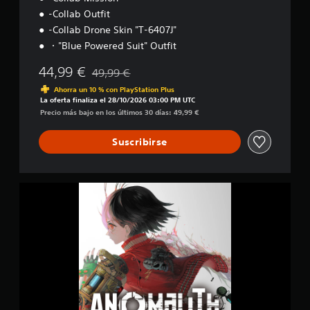
-Collab Outfit
-Collab Drone Skin "T-6407J"
・"Blue Powered Suit" Outfit
44,99 €
49,99 €
Rebajado del precio original de 49,99 €
Ahorra un 10 % con PlayStation Plus
La oferta finaliza el 28/10/2026 03:00 PM UTC
Precio más bajo en los últimos 30 días: 49,99 €
Suscribirse
D
i
g
i
t
a
l
D
e
l