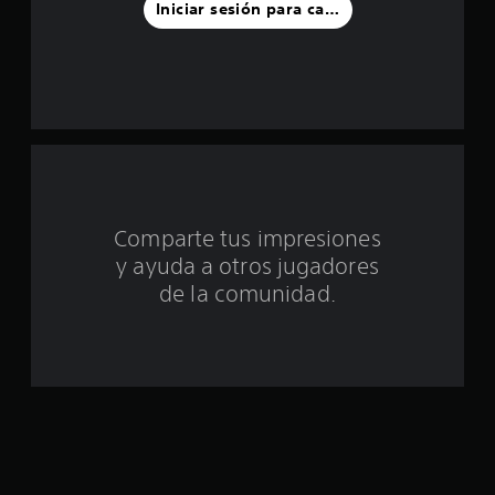
s
Iniciar sesión para calificar
d
e
u
n
t
Comparte tus impresiones
o
y ayuda a otros jugadores
t
de la comunidad.
a
l
d
e