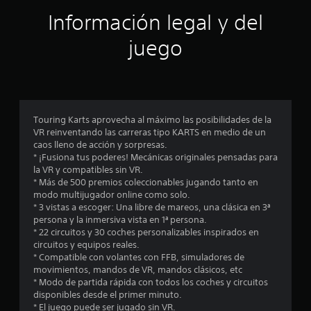
c
Información legal y del
i
juego
n
c
o
Touring Karts aprovecha al máximo las posibilidades de la
e
VR reinventando las carreras tipo KARTS en medio de un
caos lleno de acción y sorpresas.
s
* ¡Fusiona tus poderes! Mecánicas originales pensadas para
la VR y compatibles sin VR.
t
* Más de 500 premios coleccionables jugando tanto en
modo multijugador online como solo.
r
* 3 vistas a escoger: Una libre de mareos, una clásica en 3ª
persona y la inmersiva vista en 1ª persona.
e
* 22 circuitos y 30 coches personalizables inspirados en
circuitos y equipos reales.
l
* Compatible con volantes con FFB, simuladores de
movimientos, mandos de VR, mandos clásicos, etc
l
* Modo de partida rápida con todos los coches y circuitos
disponibles desde el primer minuto.
a
* El juego puede ser jugado sin VR.