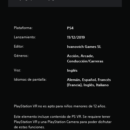
s
e
Plataforma:
PS4
n
Lanzamiento:
11/12/2019
1
Editor:
Ivanovich Games SL
6
Géneros:
Acción, Arcade,
Conducción/Carreras
0
Voz:
Inglés
c
Idiomas de pantalla:
Alemán, Español, Francés
a
(Francia), Inglés, Italiano
l
i
PlayStation VR no es apto para niños menores de 12 años.
f
Este elemento incluye contenido de PS VR. Se requiere tener 
PlayStation VR y una PlayStation Camera para poder disfrutar 
i
de estas funciones.