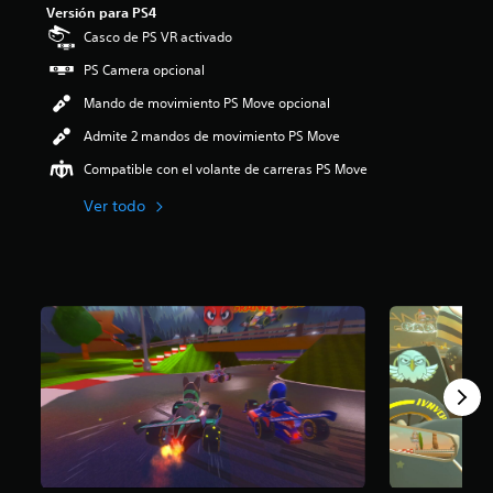
Versión para PS4
.
7
Casco de PS VR activado
1
PS Camera opcional
e
s
Mando de movimiento PS Move opcional
t
r
Admite 2 mandos de movimiento PS Move
e
Compatible con el volante de carreras PS Move
l
l
Ver todo
a
s
d
e
u
n
t
o
t
a
l
d
e
c
i