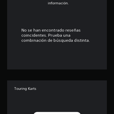
3
información.
.
7
1
No se han encontrado reseñas
coincidentes. Prueba una
e
combinación de búsqueda distinta.
s
t
r
e
l
Touring Karts
l
a