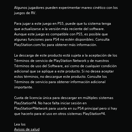
c
Algunos jugadores pueden experimentar mareo cinético con los 
juegos de RV.
a
Para jugar a este juego en PS5, puede que tu sistema tenga 
c
que actualizarse a la versión más reciente del software. 
Aunque este juego es compatible con PS5, es posible que 
algunas funciones para PS4 no estén disponibles. Consulta 
i
PlayStation.com/bc para obtener más información.
o
La descarga de este producto está sujeta a la aceptación de los 
Términos de servicio de PlayStation Network y de nuestros 
n
Términos de uso del Software, así como de cualquier condición 
adicional que se aplique a este producto. Si no desea aceptar 
e
estos términos, no descargue este producto. Consulte los 
Términos de servicio para obtener información adicional 
s
importante.
Cuota de licencia única para descargar en múltiples sistemas 
PlayStation®4. No hace falta iniciar sesión en 
PlayStation®Network para usarla en su PS4 principal pero sí hay 
que hacerlo para el uso en otros sistemas PlayStation®4.
Lea los 
Avisos de salud