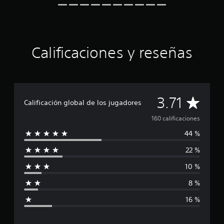
n
c
o
e
s
Calificaciones y reseñas
t
r
e
l
l
C
a
3.71
Calificación global de los jugadores
s
e
a
160 calificaciones
n
44 %
1
l
6
22 %
0
i
c
10 %
a
f
l
8 %
i
i
f
16 %
i
c
c
a