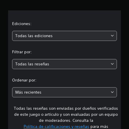
a
c
i
c
o
n
i
Ediciones:
e
s
ó
Todas las ediciones
n
Filtrar por:
m
Todas las reseñas
e
d
Ordenar por:
i
Más recientes
a
Todas las reseñas son enviadas por dueños verificados
d
de este juego o artículo y son evaluadas por un equipo
e
de moderadores. Consulta la
Política de calificaciones y reseñas
para más