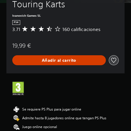
Touring Karts
Ivanovich Games SL
PS4
3.71
160 calificaciones
C
a
l
19,99 €
i
f
i
Añadir al carrito
c
a
c
i
ó
n
m
e
d
i
Se requiere PS Plus para jugar online
a
Admite hasta 8 jugadores online que tengan PS Plus
d
e
Juego online opcional
3