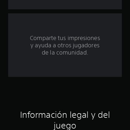
u
n
t
Comparte tus impresiones
o
y ayuda a otros jugadores
t
de la comunidad.
a
l
d
e
c
Información legal y del
i
juego
n