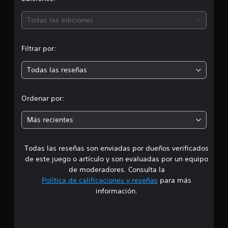
i
n
1
ó
2
Todas las ediciones
c
n
a
l
Filtrar por:
m
i
f
Todas las reseñas
e
i
c
d
a
Ordenar por:
c
i
i
Más recientes
o
n
a
e
s
Todas las reseñas son enviadas por dueños verificados
d
de este juego o artículo y son evaluadas por un equipo
e
de moderadores. Consulta la
Política de calificaciones y reseñas
para más
4
información.
.
1