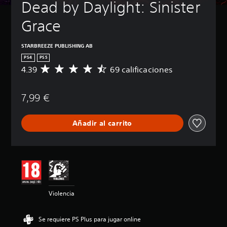
Dead by Daylight: Sinister 
Grace
STARBREEZE PUBLISHING AB
PS4
PS5
4.39
69 calificaciones
C
a
l
7,99 €
i
f
i
Añadir al carrito
c
a
c
i
ó
n
m
e
Violencia
d
i
a
Se requiere PS Plus para jugar online
d