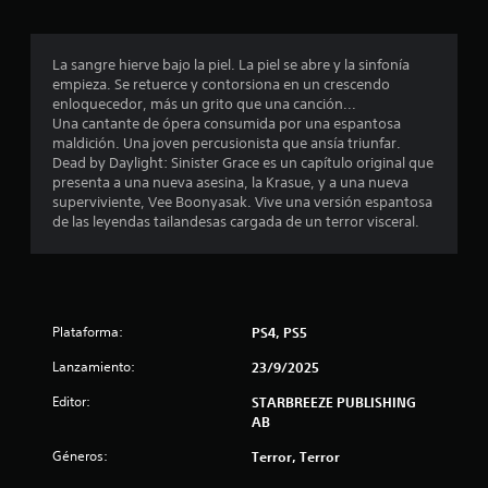
c
o
La sangre hierve bajo la piel. La piel se abre y la sinfonía
e
empieza. Se retuerce y contorsiona en un crescendo
enloquecedor, más un grito que una canción...
s
Una cantante de ópera consumida por una espantosa
maldición. Una joven percusionista que ansía triunfar.
t
Dead by Daylight: Sinister Grace es un capítulo original que
presenta a una nueva asesina, la Krasue, y a una nueva
r
superviviente, Vee Boonyasak. Vive una versión espantosa
de las leyendas tailandesas cargada de un terror visceral.
e
l
l
Plataforma:
PS4, PS5
a
Lanzamiento:
23/9/2025
s
Editor:
STARBREEZE PUBLISHING
AB
e
Géneros:
Terror, Terror
n