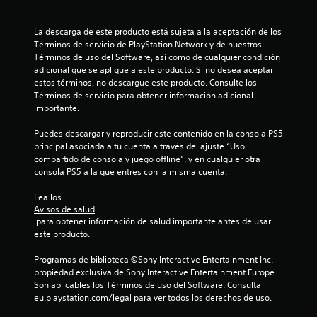
6
La descarga de este producto está sujeta a la aceptación de los 
9
Términos de servicio de PlayStation Network y de nuestros 
Términos de uso del Software, así como de cualquier condición 
adicional que se aplique a este producto. Si no desea aceptar 
c
estos términos, no descargue este producto. Consulte los 
Términos de servicio para obtener información adicional 
a
importante.
l
Puedes descargar y reproducir este contenido en la consola PS5 
principal asociada a tu cuenta a través del ajuste “Uso 
i
compartido de consola y juego offline”, y en cualquier otra 
consola PS5 a la que entres con la misma cuenta.
f
Lea los 
i
Avisos de salud
 para obtener información de salud importante antes de usar 
c
este producto.
a
Programas de biblioteca ©Sony Interactive Entertainment Inc. 
propiedad exclusiva de Sony Interactive Entertainment Europe. 
c
Son aplicables los Términos de uso del Software. Consulta 
eu.playstation.com/legal para ver todos los derechos de uso.
i