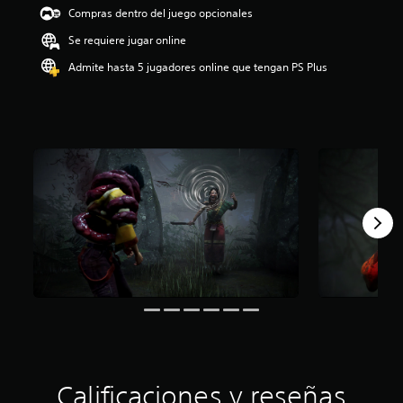
e
Compras dentro del juego opcionales
4
Se requiere jugar online
.
3
Admite hasta 5 jugadores online que tengan PS Plus
9
e
s
t
r
e
l
l
a
s
d
e
u
n
t
o
t
a
l
d
Calificaciones y reseñas
e