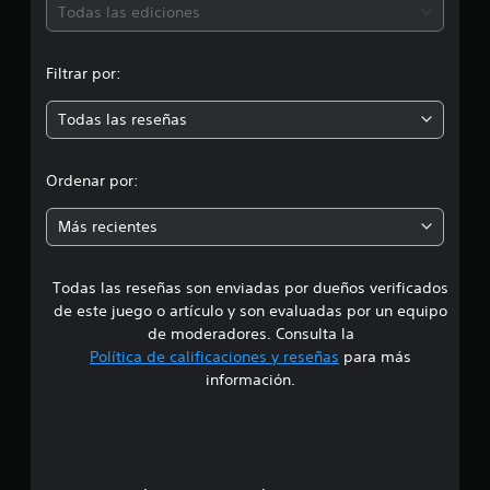
ó
Todas las ediciones
a
c
n
i
Filtrar por:
o
m
n
e
Todas las reseñas
e
s
d
Ordenar por:
i
Más recientes
a
Todas las reseñas son enviadas por dueños verificados
d
de este juego o artículo y son evaluadas por un equipo
e
de moderadores. Consulta la
Política de calificaciones y reseñas
para más
4
información.
.
3