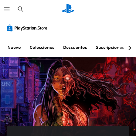
B
u
s
c
a
r
Nuevo
Colecciones
Descuentos
Suscripciones
E