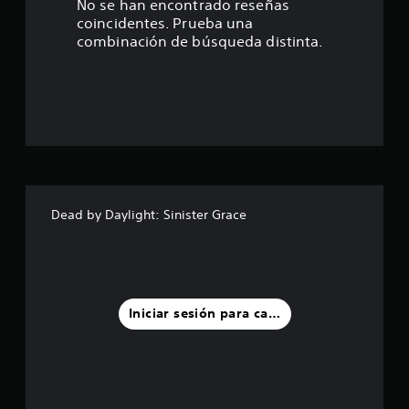
9
No se han encontrado reseñas
coincidentes. Prueba una
e
combinación de búsqueda distinta.
s
t
r
e
l
Dead by Daylight: Sinister Grace
l
a
s
Iniciar sesión para calificar
d
e