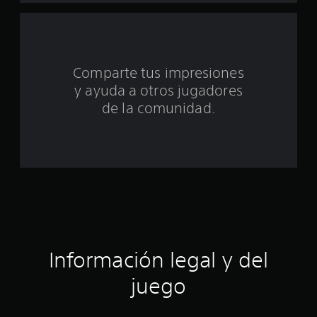
u
n
t
Comparte tus impresiones
o
y ayuda a otros jugadores
t
de la comunidad.
a
l
d
e
c
Información legal y del
i
juego
n