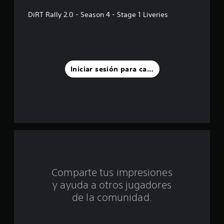
l
DiRT Rally 2.0 - Season 4 - Stage 1 Liveries
a
s
d
Iniciar sesión para calificar
e
u
n
t
o
Comparte tus impresiones
t
y ayuda a otros jugadores
a
de la comunidad.
l