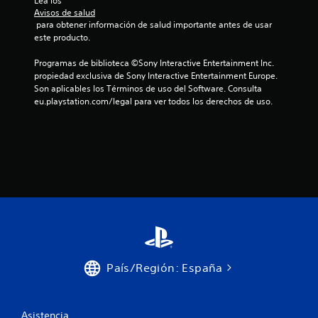
Lea los 
i
Avisos de salud
 para obtener información de salud importante antes de usar 
f
este producto.
i
Programas de biblioteca ©Sony Interactive Entertainment Inc. 
propiedad exclusiva de Sony Interactive Entertainment Europe. 
c
Son aplicables los Términos de uso del Software. Consulta 
eu.playstation.com/legal para ver todos los derechos de uso.
a
c
i
o
n
e
s
País/Región: España
Asistencia