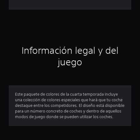
d
e
c
i
Información legal y del
n
juego
c
o
e
Este paquete de colores de la cuarta temporada incluye
s
una colección de colores especiales que hará que tu coche
destaque entre los competidores. El diseño está disponible
t
para un número concreto de coches y dentro de aquellos
modos de juego donde se pueden utilizar los coches.
r
e