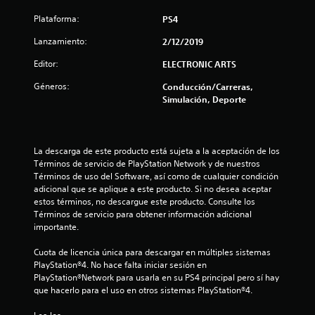
l
Plataforma:
PS4
l
Lanzamiento:
2/12/2019
a
Editor:
ELECTRONIC ARTS
s
Géneros:
Conducción/Carreras,
Simulación, Deporte
e
n
La descarga de este producto está sujeta a la aceptación de los 
4
Términos de servicio de PlayStation Network y de nuestros 
Términos de uso del Software, así como de cualquier condición 
3
adicional que se aplique a este producto. Si no desea aceptar 
estos términos, no descargue este producto. Consulte los 
5
Términos de servicio para obtener información adicional 
importante.
c
Cuota de licencia única para descargar en múltiples sistemas 
PlayStation®4. No hace falta iniciar sesión en 
a
PlayStation®Network para usarla en su PS4 principal pero sí hay 
que hacerlo para el uso en otros sistemas PlayStation®4.
l