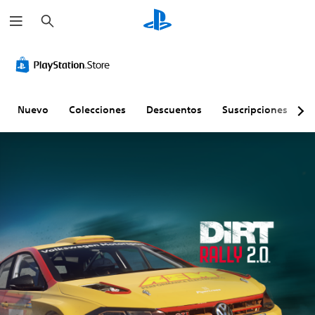
B
u
s
c
a
r
Nuevo
Colecciones
Descuentos
Suscripciones
E