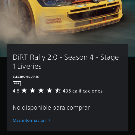
DiRT Rally 2.0 - Season 4 - Stage 
1 Liveries
ELECTRONIC ARTS
PS4
4.6
435 calificaciones
C
a
l
No disponible para comprar
i
f
i
Más información
c
a
c