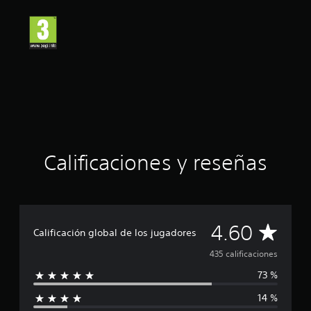
i
ó
n
m
e
d
i
a
d
e
4
.
Calificaciones y reseñas
6
e
s
t
r
e
C
4.60
Calificación global de los jugadores
l
l
a
435 calificaciones
a
s
73 %
l
d
14 %
e
i
u