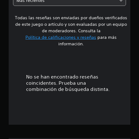
Más recientes
4
3
a
5
c
Todas las reseñas son enviadas por dueños verificados
d
a
de este juego o artículo y son evaluadas por un equipo
l
e
de moderadores. Consulta la
i
Política de calificaciones y reseñas
para más
f
4
información.
i
c
.
a
c
6
i
o
e
No se han encontrado reseñas
n
coincidentes. Prueba una
e
s
combinación de búsqueda distinta.
s
t
r
e
l