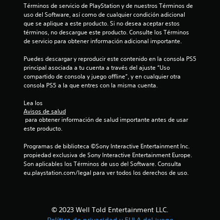
s
i
Términos de servicio de PlayStation y de nuestros Términos de 
a
a
uso del Software, así como de cualquier condición adicional 
d
l
que se aplique a este producto. Si no desea aceptar estos 
o
d
términos, no descargue este producto. Consulte los Términos 
s
e
de servicio para obtener información adicional importante.
l
j
o
u
Puedes descargar y reproducir este contenido en la consola PS5 
s
e
principal asociada a tu cuenta a través del ajuste “Uso 
b
g
compartido de consola y juego offline”, y en cualquier otra 
o
o
consola PS5 a la que entres con la misma cuenta.
t
e
o
n
Lea los 
n
c
Avisos de salud
e
u
 para obtener información de salud importante antes de usar 
s
a
este producto.
.
l
q
Programas de biblioteca ©Sony Interactive Entertainment Inc. 
u
propiedad exclusiva de Sony Interactive Entertainment Europe. 
S
i
Son aplicables los Términos de uso del Software. Consulta 
e
e
eu.playstation.com/legal para ver todos los derechos de uso.
p
r
u
m
o
e
m
d
© 2023 Well Told Entertainment LLC.
e
e
Política de privacidad y EULA del juego