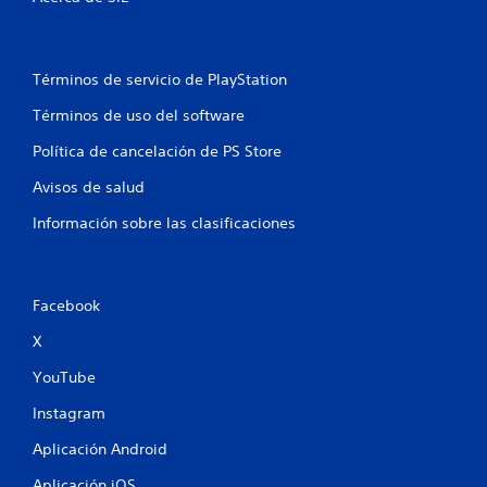
i
e
d
s
a
a
s
c
Términos de servicio de PlayStation
d
c
e
e
Términos de uso del software
d
b
Política de cancelación de PS Store
e
o
r
t
Avisos de salud
a
o
u
n
Información sobre las clasificaciones
n
e
e
s
n
t
P
Facebook
o
u
r
e
X
n
d
o
e
YouTube
s
s
i
j
Instagram
n
u
c
g
Aplicación Android
o
a
n
Aplicación iOS
r