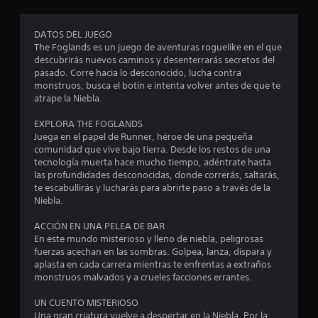
e
i
e
c
r
í
c
DATOS DEL JUEGO
p
f
The Foglands es un juego de aventuras roguelike en el que
u
i
a
descubrirás nuevos caminos y desenterrarás secretos del
l
c
pasado. Corre hacia lo desconocido, lucha contra
a
s
c
monstruos, busca el botín e intenta volver antes de que te
s
a
atrape la Niebla.
.
i
d
o
EXPLORA THE FOGLANDS
o
s
R
Juega en el papel de Runner, héroe de una pequeña
b
comunidad que vive bajo tierra. Desde los restos de una
e
n
tecnología muerta hace mucho tiempo, adéntrate hasta
o
c
las profundidades desconocidas, donde correrás, saltarás,
t
o
e
te escabullirás y lucharás para abrirte paso a través de la
o
r
Niebla.
n
d
s
e
a
ACCIÓN EN UNA PELEA DE BAR
s
t
En este mundo misterioso y lleno de niebla, peligrosas
o
fuerzas acechan en las sombras. Golpea, lanza, dispara y
P
r
aplasta en cada carrera mientras te enfrentas a extraños
u
monstruos malvados y a crueles facciones errantes.
e
i
d
o
UN CUENTO MISTERIOSO
e
s
Una gran criatura vuelve a despertar en la Niebla. Por la
s