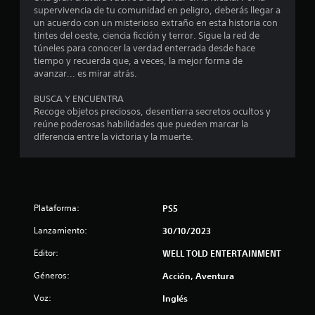
d
supervivencia de tu comunidad en peligro, deberás llegar a
j
e
un acuerdo con un misterioso extraño en esta historia con
u
t
tintes del oeste, ciencia ficción y terror. Sigue la red de
g
u
túneles para conocer la verdad enterrada desde hace
a
t
tiempo y recuerda que, a veces, la mejor forma de
r
o
avanzar... es mirar atrás.
a
l
r
BUSCA Y ENCUENTRA
j
i
Recoge objetos preciosos, desentierra secretos ocultos y
u
a
reúne poderosas habilidades que pueden marcar la
e
l
diferencia entre la victoria y la muerte.
g
e
o
s
y
d
P
e
u
s
e
Plataforma:
PS5
p
d
l
e
Lanzamiento:
30/10/2023
a
s
z
c
Editor:
WELL TOLD ENTERTAINMENT
a
o
Géneros:
Acción, Aventura
r
n
t
s
Voz:
Inglés
e
u
p
l