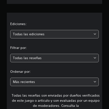
i
e
e
c
c
a
s
d
i
k
t
e
o
.
c
a
f
n
b
i
e
i
Ediciones:
l
I
n
s
e
i
n
ó
c
Todas las ediciones
d
v
e
o
e
n
r
a
r
l
l
Filtrar por:
s
m
a
t
i
s
e
Todas las reseñas
a
e
ó
r
l
n
n
i
d
d
a
Ordenar por:
d
t
e
a
i
i
j
d
Más recientes
v
o
e
a
o
y
a
.
s
u
Todas las reseñas son enviadas por dueños verificados
d
t
d
de este juego o artículo y son evaluadas por un equipo
V
i
i
e
de moderadores. Consulta la
o
e
c