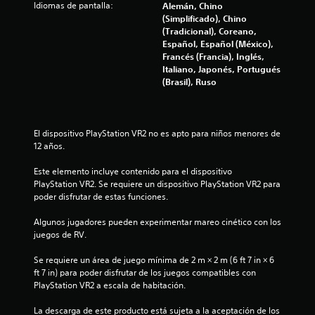
Idiomas de pantalla:
Alemán, Chino
o
t
(Simplificado), Chino
r
a
(Tradicional), Coreano,
l
r
Español, Español (México),
o
l
Francés (Francia), Inglés,
s
a
Italiano, Japonés, Portugués
m
i
(Brasil), Ruso
e
n
n
f
ú
o
s
r
El dispositivo PlayStation VR2 no es apto para niños menores de 
s
m
12 años.
i
a
n
c
Este elemento incluye contenido para el dispositivo 
m
i
PlayStation VR2. Se requiere un dispositivo PlayStation VR2 para 
a
ó
poder disfrutar de estas funciones.
n
n
t
d
Algunos jugadores pueden experimentar mareo cinético con los 
e
e
juegos de RV.
n
l
e
t
Se requiere un área de juego mínima de 2 m × 2 m (6 ft 7 in × 6 
r
u
ft 7 in) para poder disfrutar de los juegos compatibles con 
p
t
PlayStation VR2 a escala de habitación.
u
o
l
r
La descarga de este producto está sujeta a la aceptación de los 