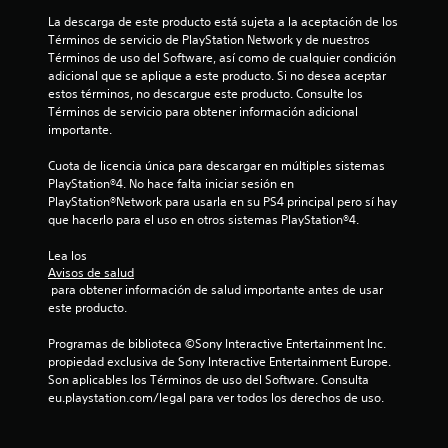
e
La descarga de este producto está sujeta a la aceptación de los 
Términos de servicio de PlayStation Network y de nuestros 
n
Términos de uso del Software, así como de cualquier condición 
adicional que se aplique a este producto. Si no desea aceptar 
7
estos términos, no descargue este producto. Consulte los 
Términos de servicio para obtener información adicional 
6
importante.
Cuota de licencia única para descargar en múltiples sistemas 
c
PlayStation®4. No hace falta iniciar sesión en 
PlayStation®Network para usarla en su PS4 principal pero sí hay 
a
que hacerlo para el uso en otros sistemas PlayStation®4.
l
Lea los 
Avisos de salud
i
 para obtener información de salud importante antes de usar 
este producto.
f
Programas de biblioteca ©Sony Interactive Entertainment Inc. 
i
propiedad exclusiva de Sony Interactive Entertainment Europe. 
Son aplicables los Términos de uso del Software. Consulta 
c
eu.playstation.com/legal para ver todos los derechos de uso.
a