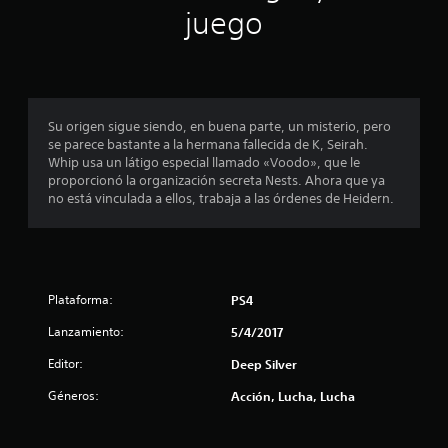
juego
n
c
o
Su origen sigue siendo, en buena parte, un misterio, pero
e
se parece bastante a la hermana fallecida de K, Seirah.
Whip usa un látigo especial llamado «Voodo», que le
s
proporcionó la organización secreta Nests. Ahora que ya
no está vinculada a ellos, trabaja a las órdenes de Heidern.
t
r
e
Plataforma:
PS4
l
Lanzamiento:
5/4/2017
l
Editor:
Deep Silver
a
Géneros:
Acción, Lucha, Lucha
s