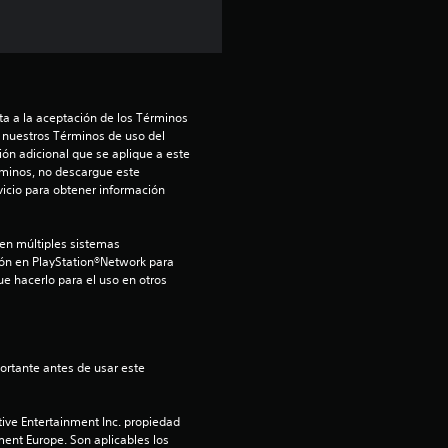
u
n
t
a a la aceptación de los Términos 
 nuestros Términos de uso del 
o
ón adicional que se aplique a este 
rminos, no descargue este 
t
icio para obtener información 
a
en múltiples sistemas 
sión en PlayStation®Network para 
l
ue hacerlo para el uso en otros 
d
e
c
ive Entertainment Inc. propiedad 
ment Europe. Son aplicables los 