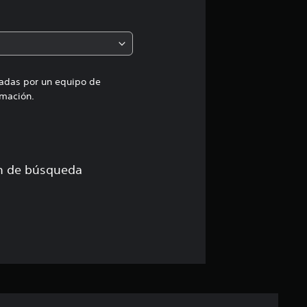
m
e
d
i
uadas por un equipo de
mación.
a
d
e
ón de búsqueda
4
.
7
6