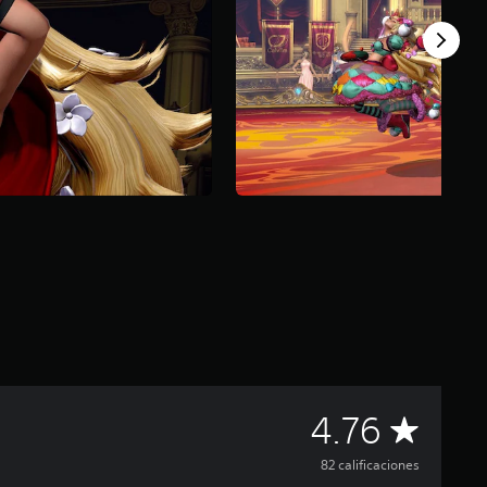
C
4.76
a
82 calificaciones