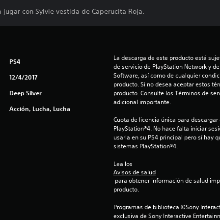
 jugar con Sylvie vestida de Caperucita Roja.
La descarga de este producto está sujet
PS4
de servicio de PlayStation Network y de
Software, así como de cualquier condici
12/4/2017
producto. Si no desea aceptar estos té
Deep Silver
producto. Consulte los Términos de serv
adicional importante.
Acción, Lucha, Lucha
Cuota de licencia única para descargar 
PlayStation®4. No hace falta iniciar se
usarla en su PS4 principal pero sí hay q
sistemas PlayStation®4.
Lea los 
Avisos de salud
 para obtener información de salud importante antes de usar este 
producto.
Programas de biblioteca ©Sony Interact
exclusiva de Sony Interactive Entertain