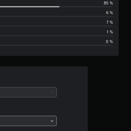
85 %
l
6 %
i
7 %
f
1 %
0 %
i
c
a
c
i
ó
n