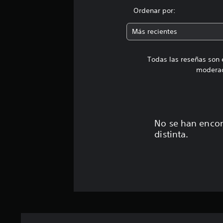
s
Ordenar por:
Más recientes
Todas las reseñas son 
moderad
No se han encon
distinta.