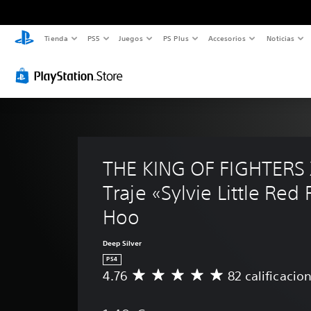
Tienda
PS5
Juegos
PS Plus
Accesorios
Noticias
THE KING OF FIGHTERS X
Traje «Sylvie Little Red 
Hoo
Deep Silver
PS4
4.76
82 calificacio
C
a
l