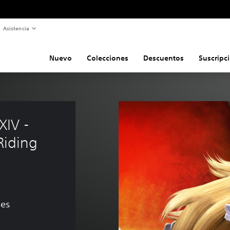
Asistencia
Nuevo
Colecciones
Descuentos
Suscripc
IV - 
Riding 
nes