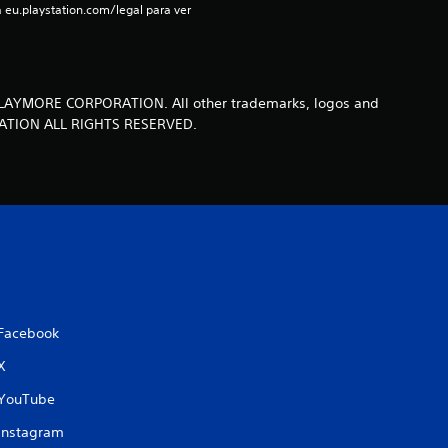
i
 eu.playstation.com/legal para ver 
n
c
 PLAYMORE CORPORATION. All other trademarks, logos and
o
PORATION ALL RIGHTS RESERVED.
e
s
t
r
e
Facebook
X
l
YouTube
l
Instagram