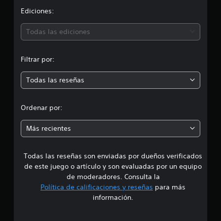
n
i
1
Ediciones:
4
7
ó
Todas las ediciones
c
a
n
l
Filtrar por:
i
m
f
Todas las reseñas
i
e
c
a
d
Ordenar por:
c
i
i
o
Más recientes
n
a
e
s
Todas las reseñas son enviadas por dueños verificados
d
de este juego o artículo y son evaluadas por un equipo
e
de moderadores. Consulta la
Política de calificaciones y reseñas
para más
4
información.
.