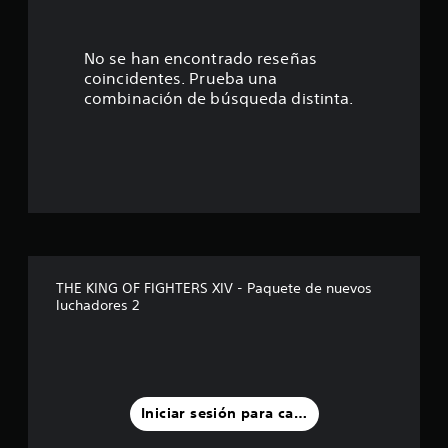
5
6
No se han encontrado reseñas
coincidentes. Prueba una
e
combinación de búsqueda distinta.
s
t
r
e
l
THE KING OF FIGHTERS XIV - Paquete de nuevos
luchadores 2
l
a
s
Iniciar sesión para calificar
d