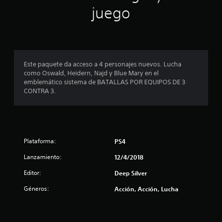
n
juego
c
o
e
Este paquete da acceso a 4 personajes nuevos. Lucha
como Oswald, Heidern, Najd y Blue Mary en el
s
emblemático sistema de BATALLAS POR EQUIPOS DE 3
CONTRA 3.
t
r
e
Plataforma:
PS4
l
Lanzamiento:
12/4/2018
l
Editor:
Deep Silver
a
Géneros:
Acción, Acción, Lucha
s