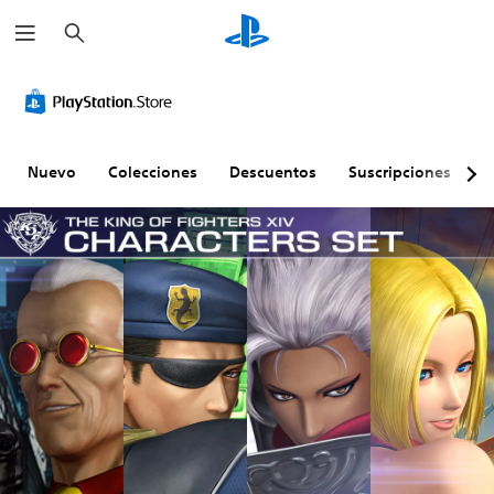
B
u
s
c
a
r
Nuevo
Colecciones
Descuentos
Suscripciones
E