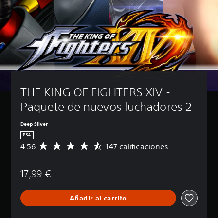
THE KING OF FIGHTERS XIV - 
Paquete de nuevos luchadores 2
Deep Silver
PS4
4.56
147 calificaciones
C
a
l
17,99 €
i
f
i
Añadir al carrito
c
a
c