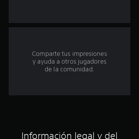
e
u
n
t
o
Comparte tus impresiones
y ayuda a otros jugadores
t
de la comunidad.
a
l
d
e
c
i
Información legal y del