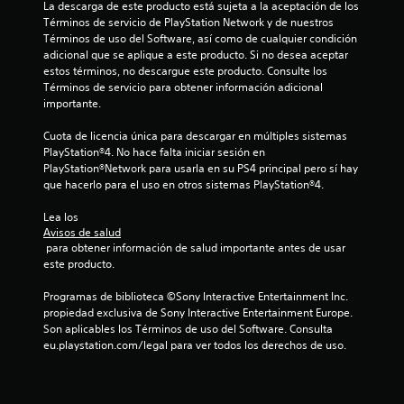
e
La descarga de este producto está sujeta a la aceptación de los 
Términos de servicio de PlayStation Network y de nuestros 
n
Términos de uso del Software, así como de cualquier condición 
adicional que se aplique a este producto. Si no desea aceptar 
1
estos términos, no descargue este producto. Consulte los 
Términos de servicio para obtener información adicional 
importante.
4
Cuota de licencia única para descargar en múltiples sistemas 
7
PlayStation®4. No hace falta iniciar sesión en 
PlayStation®Network para usarla en su PS4 principal pero sí hay 
c
que hacerlo para el uso en otros sistemas PlayStation®4.
a
Lea los 
Avisos de salud
l
 para obtener información de salud importante antes de usar 
este producto.
i
Programas de biblioteca ©Sony Interactive Entertainment Inc. 
f
propiedad exclusiva de Sony Interactive Entertainment Europe. 
Son aplicables los Términos de uso del Software. Consulta 
i
eu.playstation.com/legal para ver todos los derechos de uso.
c