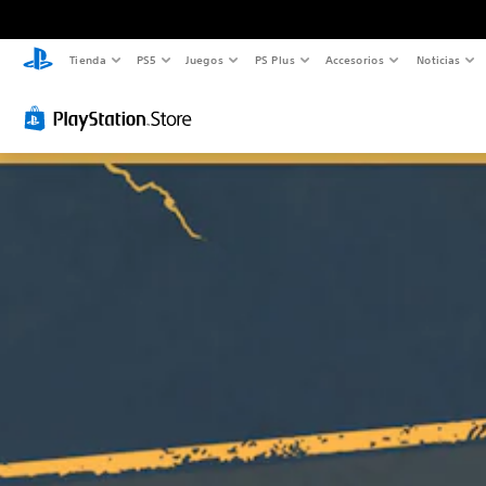
Tienda
PS5
Juegos
PS Plus
Accesorios
Noticias