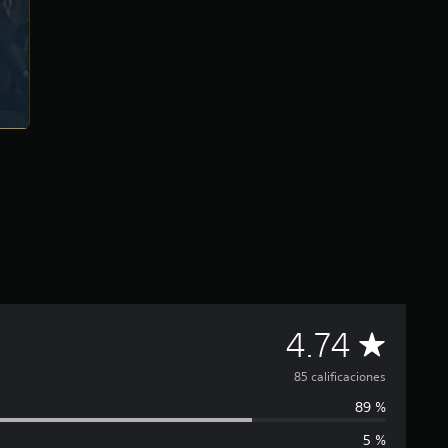
C
4.74
a
85 calificaciones
89 %
l
5 %