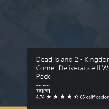
Dead Island 2 - Kingdo
Come: Deliverance II 
Pack
Deep Silver
PS4
PS5
4.74
85 calificacio
C
a
l