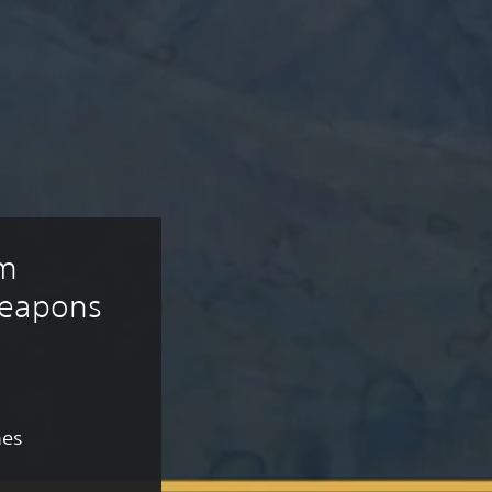
m 
Weapons 
nes