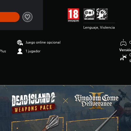
Lenguaje, Violencia
Juego online opcional
C
Versió
Plus
1 jugador
C
g