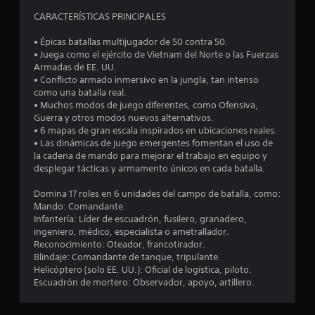
CARACTERÍSTICAS PRINCIPALES
• Épicas batallas multijugador de 50 contra 50.
• Juega como el ejército de Vietnam del Norte o las Fuerzas
Armadas de EE. UU.
• Conflicto armado inmersivo en la jungla, tan intenso
como una batalla real.
• Muchos modos de juego diferentes, como Ofensiva,
Guerra y otros modos nuevos alternativos.
• 6 mapas de gran escala inspirados en ubicaciones reales.
• Las dinámicas de juego emergentes fomentan el uso de
la cadena de mando para mejorar el trabajo en equipo y
desplegar tácticas y armamento únicos en cada batalla.
Domina 17 roles en 6 unidades del campo de batalla, como:
Mando: Comandante.
Infantería: Líder de escuadrón, fusilero, granadero,
ingeniero, médico, especialista o ametrallador.
Reconocimiento: Oteador, francotirador.
Blindaje: Comandante de tanque, tripulante.
Helicóptero (solo EE. UU.): Oficial de logística, piloto.
Escuadrón de mortero: Observador, apoyo, artillero.