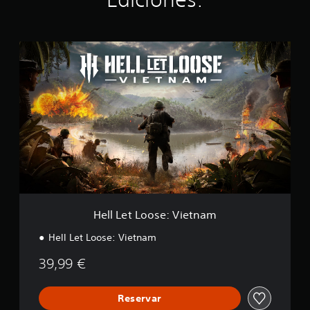
H
e
l
l
L
e
t
L
o
o
s
e
:
V
Hell Let Loose: Vietnam
i
e
Hell Let Loose: Vietnam
t
n
39,99 €
a
m
Reservar