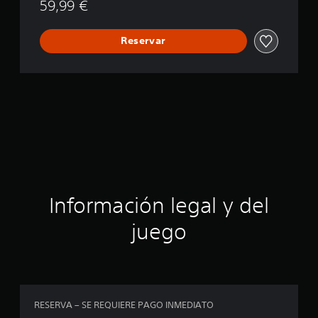
59,99 €
l
u
x
Reservar
e
E
d
i
t
i
o
n
Información legal y del
juego
RESERVA – SE REQUIERE PAGO INMEDIATO