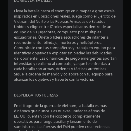
DOMINA LA BATALLA
Lleva la batalla hasta el enemigo en 6 mapas a gran escala
inspirados en ubicaciones reales. Juega como el Ejército de
Vietnam del Norte o las Fuerzas Armadas de Estados
Unidos y elige entre 17 roles especializados dentro de un
equipo de 50 jugadores, compuesto por múltiples
escuadrones. Únete o lidera escuadrones de infantería,
reconocimiento, blindaje, morteros y helicópteros.
Comunícate con tus compañeros y trabaja en equipo para
identificar objetivos y explotar sin piedad las debilidades
del oponente. Las dinámicas de juego emergentes aportan
intensidad y realismo al combate, ya que te enfrentas a
cada batalla con armas, órdenes y tácticas auténticas.
Sigue la cadena de mando y colabora con tu equipo para
alcanzar los objetivos y hacerte con la victoria.
DESPLIEGA TUS FUERZAS
En el fragor de la guerra de Vietnam, la batalla es más
dinámica que nunca. Las nuevas unidades aéreas de
EE. UU. cuentan con helicópteros completamente
operativos para fuego auxiliar y lanzamiento de
suministros. Las fuerzas del EVN pueden crear extensas