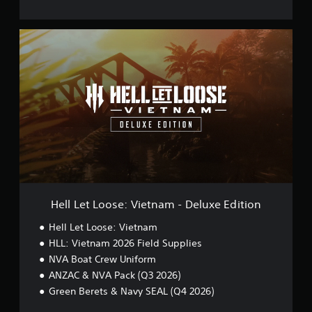
H
e
l
l
L
e
t
L
o
o
s
e
:
V
Hell Let Loose: Vietnam - Deluxe Edition
i
e
Hell Let Loose: Vietnam
t
HLL: Vietnam 2026 Field Supplies
n
NVA Boat Crew Uniform
a
m
ANZAC & NVA Pack (Q3 2026)
-
Green Berets & Navy SEAL (Q4 2026)
D
e