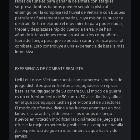
redes de túneles para ganar la delantera con ataques
sorpresa. Ambos bandos pueden seguir la pista al
enemigo por la compleja red fluvial de Vietnam con buques
patrulleros fuertemente armados, cuya misión es buscar y
destruir. Se ha mejorado el movimiento para poder nadar,
trepar y desplazarse rápido cuerpo a tierra, y se han
añadido interacciones como arrastrar a los compañeros
fuera del fuego para que se puedan curar y reincorporar al
combate. Esto contribuye a una experiencia de batalla más
inmersiva.
EXPERIENCIA DE COMBATE REALISTA
Hell Let Loose: Vietnam cuenta con numerosos modos de
juego distintos que enfrentan a los jugadores en épicas
batallas multijugador de 50 contra 50. El modo de guerra
es un enfrentamiento de 50 contra 50 al estilo tira y afloja,
en el que dos equipos luchan por el control de 5 sectores.
El modo de ofensiva divide a las fuerzas enemigas en dos
lados: el atacante y el defensor. Los modos de juego
nuevos en rotación modifican las dinámicas de juego para
ofrecer la mejor experiencia posible en el campo de batalla.
¡La experiencia de guerra más inmersiva que has vivido
jamás!