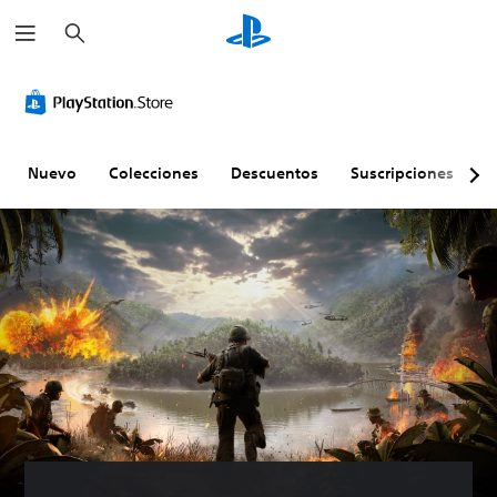
B
u
s
c
a
r
Nuevo
Colecciones
Descuentos
Suscripciones
E