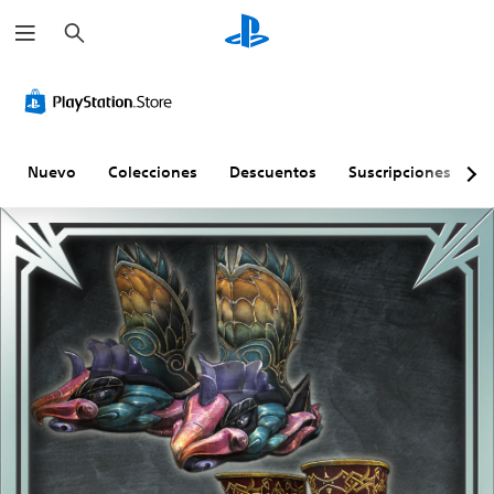
B
u
s
c
a
r
Nuevo
Colecciones
Descuentos
Suscripciones
E