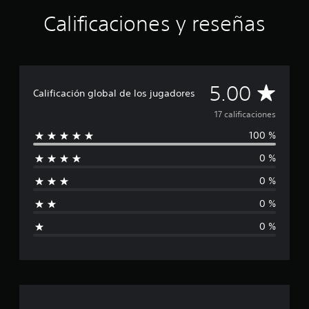
t
Calificaciones y reseñas
o
t
a
l
d
e
C
5.00
Calificación global de los jugadores
c
i
a
17 calificaciones
n
c
100 %
l
o
0 %
e
i
s
0 %
t
f
r
0 %
e
i
l
0 %
l
c
a
s
a
e
n
c
1
7