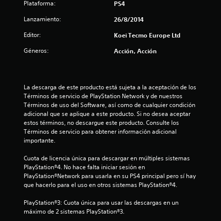
7
Plataforma:
PS4
c
Lanzamiento:
26/8/2014
a
Editor:
Koei Tecmo Europe Ltd
Géneros:
Acción, Acción
l
i
La descarga de este producto está sujeta a la aceptación de los 
f
Términos de servicio de PlayStation Network y de nuestros 
Términos de uso del Software, así como de cualquier condición 
i
adicional que se aplique a este producto. Si no desea aceptar 
estos términos, no descargue este producto. Consulte los 
c
Términos de servicio para obtener información adicional 
importante.
a
Cuota de licencia única para descargar en múltiples sistemas 
c
PlayStation®4. No hace falta iniciar sesión en 
PlayStation®Network para usarla en su PS4 principal pero sí hay 
i
que hacerlo para el uso en otros sistemas PlayStation®4.
o
PlayStation®3: Cuota única para usar las descargas en un 
máximo de 2 sistemas PlayStation®3.
n