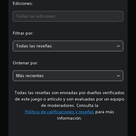
i
Ediciones:
c
a
ó
l
Todas las ediciones
i
n
f
i
Filtrar por:
m
c
a
Todas las reseñas
e
c
i
d
o
Ordenar por:
n
i
e
Más recientes
s
a
Todas las reseñas son enviadas por dueños verificados
d
de este juego o artículo y son evaluadas por un equipo
e
de moderadores. Consulta la
Política de calificaciones y reseñas
para más
5
información.
e