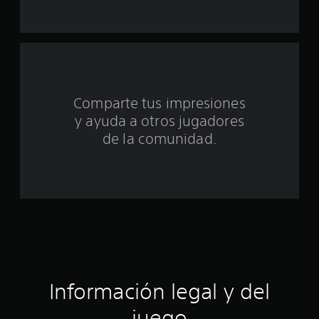
t
o
t
a
Comparte tus impresiones
l
y ayuda a otros jugadores
d
de la comunidad.
e
c
i
n
c
Información legal y del
o
juego