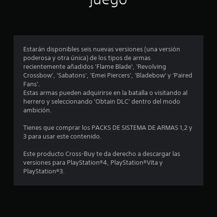
e
s
t
Estarán disponibles seis nuevas versiones (una versión
r
poderosa y otra única) de los tipos de armas
recientemente añadidos 'Flame Blade', 'Revolving
e
Crossbow', 'Sabatons', 'Emei Piercers', 'Bladebow' y 'Paired
Fans'.
l
Estas armas pueden adquirirse en la batalla o visitando al
herrero y seleccionando 'Obtain DLC' dentro del modo
l
ambición.
a
Tienes que comprar los PACKS DE SISTEMA DE ARMAS 1,2 y
3 para usar este contenido.
s
Este producto Cross-Buy te da derecho a descargar las
e
versiones para PlayStation®4, PlayStation®Vita y
PlayStation®3.
n
1