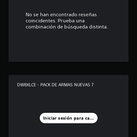
s
t
No se han encontrado reseñas
coincidentes. Prueba una
r
combinación de búsqueda distinta.
e
l
l
a
s
DW8XLCE - PACK DE ARMAS NUEVAS 7
d
e
u
Iniciar sesión para calificar
n