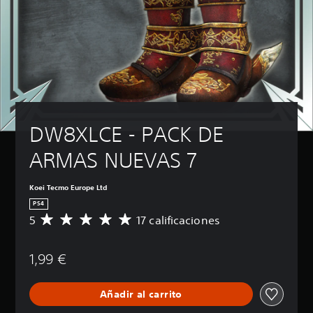
DW8XLCE - PACK DE 
ARMAS NUEVAS 7
Koei Tecmo Europe Ltd
PS4
5
17 calificaciones
C
a
l
1,99 €
i
f
i
Añadir al carrito
c
a