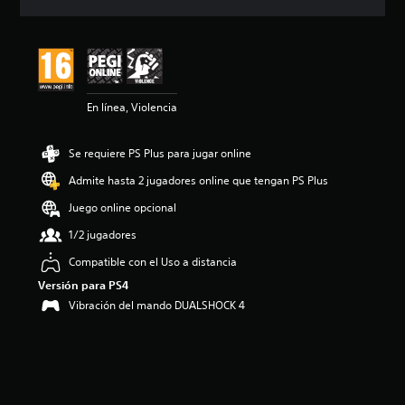
c
i
ó
n
m
e
En línea, Violencia
d
i
a
Se requiere PS Plus para jugar online
d
e
Admite hasta 2 jugadores online que tengan PS Plus
5
e
Juego online opcional
s
1/2 jugadores
t
r
Compatible con el Uso a distancia
e
Versión para PS4
l
l
Vibración del mando DUALSHOCK 4
a
s
d
e
u
n