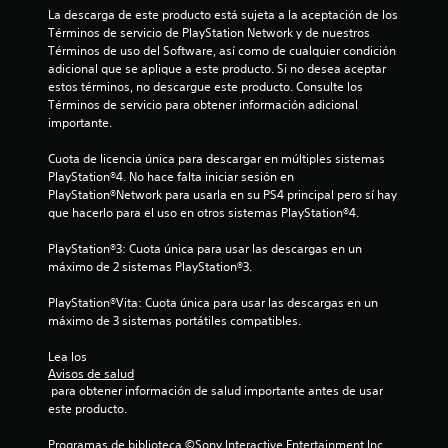
n
La descarga de este producto está sujeta a la aceptación de los 
4
Términos de servicio de PlayStation Network y de nuestros 
Términos de uso del Software, así como de cualquier condición 
9
adicional que se aplique a este producto. Si no desea aceptar 
estos términos, no descargue este producto. Consulte los 
4
Términos de servicio para obtener información adicional 
importante.
c
Cuota de licencia única para descargar en múltiples sistemas 
PlayStation®4. No hace falta iniciar sesión en 
a
PlayStation®Network para usarla en su PS4 principal pero sí hay 
que hacerlo para el uso en otros sistemas PlayStation®4.
l
PlayStation®3: Cuota única para usar las descargas en un 
i
máximo de 2 sistemas PlayStation®3.
f
PlayStation®Vita: Cuota única para usar las descargas en un 
máximo de 3 sistemas portátiles compatibles.
i
Lea los 
c
Avisos de salud
 para obtener información de salud importante antes de usar 
a
este producto.
c
Programas de biblioteca ©Sony Interactive Entertainment Inc. 