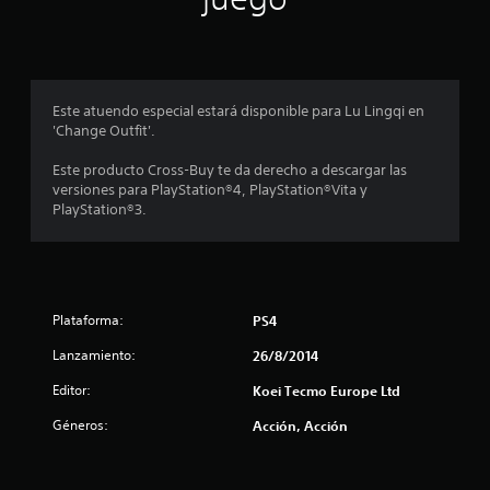
c
o
e
Este atuendo especial estará disponible para Lu Lingqi en
s
'Change Outfit'.
t
Este producto Cross-Buy te da derecho a descargar las
versiones para PlayStation®4, PlayStation®Vita y
r
PlayStation®3.
e
l
Plataforma:
l
PS4
Lanzamiento:
26/8/2014
a
Editor:
Koei Tecmo Europe Ltd
s
Géneros:
Acción, Acción
e