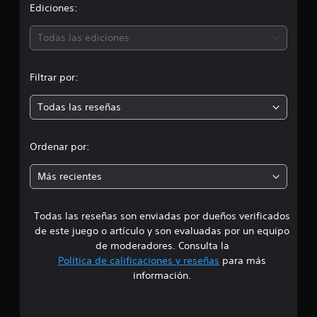
i
Ediciones:
4
9
ó
4
Todas las ediciones
c
n
a
l
Filtrar por:
m
i
f
Todas las reseñas
e
i
c
d
a
Ordenar por:
c
i
i
Más recientes
o
n
a
e
s
Todas las reseñas son enviadas por dueños verificados
d
de este juego o artículo y son evaluadas por un equipo
e
de moderadores. Consulta la
Política de calificaciones y reseñas
para más
4
información.
.