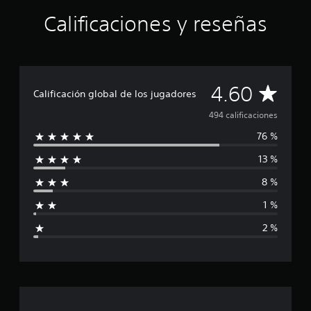
u
Calificaciones y reseñas
n
t
o
t
a
l
C
4.60
Calificación global de los jugadores
d
e
a
494 calificaciones
c
i
76 %
l
n
13 %
c
i
o
8 %
e
f
s
1 %
t
i
r
2 %
e
c
l
l
a
a
s
c
e
n