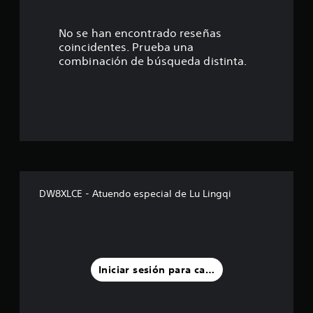
6
e
No se han encontrado reseñas
coincidentes. Prueba una
s
combinación de búsqueda distinta.
t
r
e
l
l
DW8XLCE - Atuendo especial de Lu Lingqi
a
s
d
Iniciar sesión para calificar
e