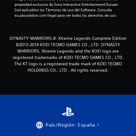
propiedad exclusiva de Sony Interactive Entertainment Europe. 
i
Son aplicables los Términos de uso del Software. Consulta 
eu.playstation.com/legal para ver todos los derechos de uso.
o
n
DYNASTY WARRIORS 8: Xtreme Legends Complete Edition
e
©2013-2014 KOEI TECMO GAMES CO., LTD. DYNASTY
WARRIORS, Xtreme Legends and the KOEI logo are
s
registered trademarks of KOEI TECMO GAMES CO., LTD.
The KT logo is a registered trade mark of KOEI TECMO
HOLDINGS CO., LTD . All rights reserved.
País/Región: España