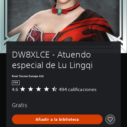
DW8XLCE - Atuendo 
especial de Lu Lingqi
Koei Tecmo Europe Ltd
PS4
4.6
494 calificaciones
C
a
l
Gratis
i
f
i
Añadir a la biblioteca
c
a