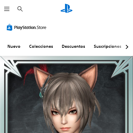
B
u
s
c
a
r
Nuevo
Colecciones
Descuentos
Suscripciones
E