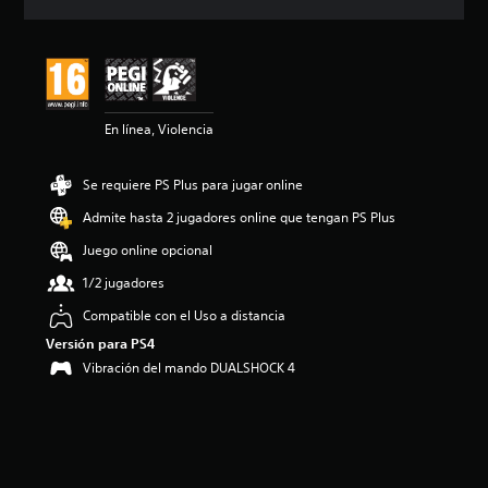
c
i
ó
n
m
e
En línea, Violencia
d
i
a
Se requiere PS Plus para jugar online
d
e
Admite hasta 2 jugadores online que tengan PS Plus
4
.
Juego online opcional
6
1/2 jugadores
e
s
Compatible con el Uso a distancia
t
Versión para PS4
r
e
Vibración del mando DUALSHOCK 4
l
l
a
s
d
e