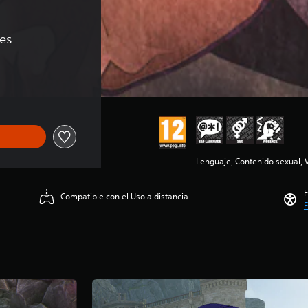
nes
 54,99 €
Lenguaje, Contenido sexual, 
F
Compatible con el Uso a distancia
F