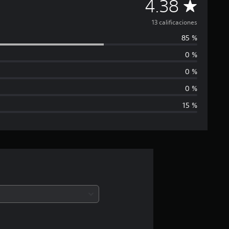
C
4.38
a
13 calificaciones
85 %
l
0 %
i
0 %
f
0 %
15 %
i
c
a
c
i
ó