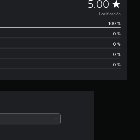
C
5.00
a
1 calificación
100 %
l
0 %
i
0 %
f
0 %
0 %
i
c
a
c
i
ó