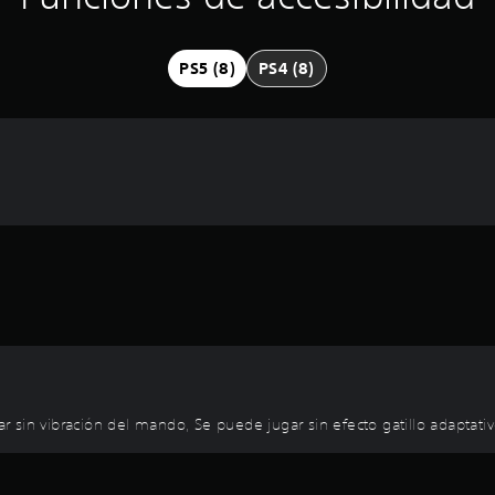
PS5 (8)
PS4 (8)
gar sin vibración del mando, Se puede jugar sin efecto gatillo adaptati