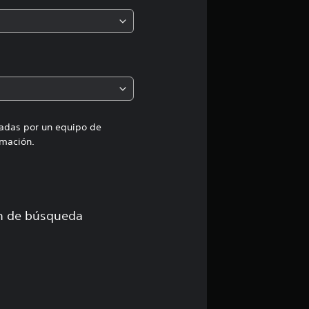
n
m
e
d
i
uadas por un equipo de
mación.
a
d
e
ón de búsqueda
1
e
s