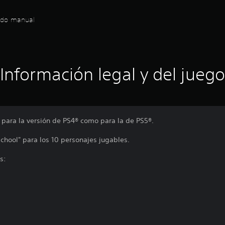
dado manual
Información legal y del juego
 para la versión de PS4® como para la de PS5®.
chool" para los 10 personajes jugables.
s: