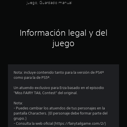
juego, Guardado manual
e
a
3
n
.
c
4
i
S
a
c
e
c
Información legal y del
p
i
a
n
u
juego
e
e
l
m
d
á
e
i
t
j
i
u
f
c
Nota: incluye contenido tanto para la versión de PS4®
g
a
como para la de PS5®.
i
a
(
r
s
Un atuendo exclusivo para Erza basado en el episodio
c
o
s
"Miss FAIRY TAIL Contest" del original.
l
i
a
o
n
Nota:
j
e
- Puedes cambiar los atuendos de tus personajes en la
c
u
f
pantalla Characters. (El personaje debe formar parte del
e
grupo.)
e
g
i
- Consulta la web oficial (https://fairytailgame.com/2/)
c
o