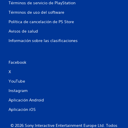
a
l
Términos de servicio de PlayStation
t
v
i
Términos de uso del software
e
l
r
Política de cancelación de PS Store
l
a
o
l
Avisos de salud
s
j
a
u
Información sobre las clasificaciones
d
e
a
g
p
o
t
e
Facebook
a
x
t
a
X
i
c
v
t
YouTube
o
a
s
m
Instagram
.
e
Aplicación Android
n
t
Aplicación iOS
e
d
o
© 2026 Sony Interactive Entertainment Europe Ltd. Todos
n