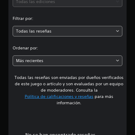
ó
a
Todas las ediciones
e
e
c
p
d
n
i
u
e
o
Filtrar por:
f
e
m
n
i
d
e
Todas las reseñas
n
e
e
s
i
j
d
d
u
Ordenar por:
o
g
a
i
a
l
Más recientes
r
t
a
s
e
r
i
Todas las reseñas son enviadas por dueños verificados
d
n
n
de este juego o artículo y son evaluadas por un equipo
a
v
e
de moderadores. Consulta la
t
i
Política de calificaciones y reseñas
para más
i
b
4
v
información.
r
o
.
a
.
c
6
i
P
ó
a
No se han encontrado reseñas