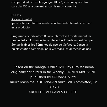
d
compartido de consola y juego offline”, y en cualquier otra 
l
e
consola PS5 a la que entres con la misma cuenta.
s
P
j
u
Lea los 
u
e
Avisos de salud
g
d
 para obtener información de salud importante antes de usar 
a
e
este producto.
r
s
a
c
Programas de biblioteca ©Sony Interactive Entertainment Inc. 
l
r
propiedad exclusiva de Sony Interactive Entertainment Europe. 
j
e
Son aplicables los Términos de uso del Software. Consulta 
u
a
eu.playstation.com/legal para ver todos los derechos de uso.
e
r
g
p
o
u
s
n
Based on the manga “FAIRY TAIL” by Hiro Mashima
i
t
originally serialized in the weekly SHONEN MAGAZINE
n
o
published by KODANSHA Ltd.
t
s
©Hiro Mashima, KODANSHA/FAIRY TAIL Committee, TV
e
d
n
TOKYO
e
e
g
©KOEI TECMO GAMES CO., LTD.
r
u
a
a
c
r