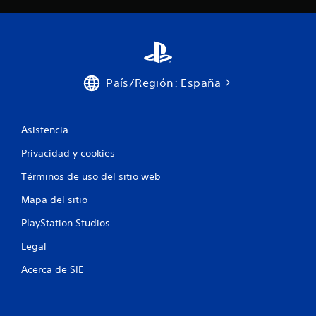
t
d
i
a
v
d
a
o
d
m
a
a
l
n
País/Región: España
a
u
r
a
e
l
s
Asistencia
p
i
a
Privacidad y cookies
s
r
t
a
Términos de uso del sitio web
e
q
n
u
Mapa del sitio
c
e
i
p
PlayStation Studios
a
u
d
Legal
e
e
d
l
Acerca de SIE
a
o
s
s
v
g
o