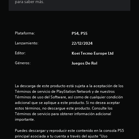
para saber más.
t
o
o
o
f
f
g
n
l
a
i
e
t
n
Plataforma:
PS4, PS5
i
e
s
l
Lanzamiento:
)
22/12/2024
l
.
o
Editor:
Koei Tecmo Europe Ltd
a
Géneros:
Juegos De Rol
G
d
u
a
a
p
r
t
La descarga de este producto está sujeta a la aceptación de los 
d
a
Términos de servicio de PlayStation Network y de nuestros 
a
t
Términos de uso del Software, así como de cualquier condición 
d
i
adicional que se aplique a este producto. Si no desea aceptar 
o
estos términos, no descargue este producto. Consulte los 
v
m
Términos de servicio para obtener información adicional 
o
a
importante.
P
n
u
Puedes descargar y reproducir este contenido en la consola PS5 
u
e
principal asociada a tu cuenta a través del ajuste “Uso 
a