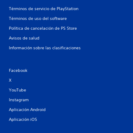
a
n
Términos de servicio de PlayStation
m
e
e
)
Términos de uso del software
n
.
t
Política de cancelación de PS Store
e
G
o
Avisos de salud
u
d
e
a
Información sobre las clasificaciones
n
r
t
d
r
a
o
d
Facebook
d
o
e
X
m
u
a
n
YouTube
n
l
í
Instagram
u
m
a
Aplicación Android
i
l
t
P
Aplicación iOS
e
u
d
e
e