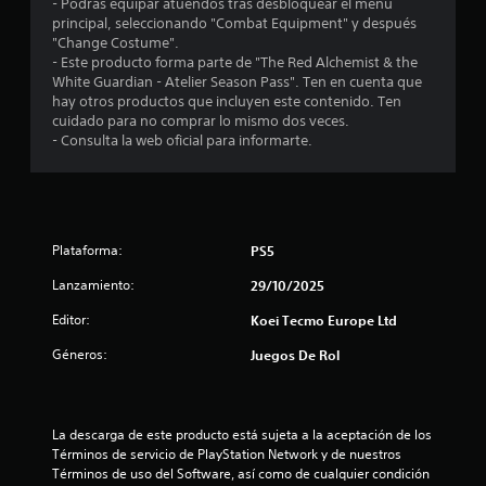
- Podrás equipar atuendos tras desbloquear el menú
u
g
principal, seleccionando "Combat Equipment" y después
e
o
"Change Costume".
d
e
- Este producto forma parte de "The Red Alchemist & the
e
n
White Guardian - Atelier Season Pass". Ten en cuenta que
s
c
hay otros productos que incluyen este contenido. Ten
j
u
cuidado para no comprar lo mismo dos veces.
u
a
- Consulta la web oficial para informarte.
g
l
a
q
r
u
a
i
l
e
j
r
Plataforma:
PS5
u
m
e
o
Lanzamiento:
29/10/2025
g
m
o
Editor:
Koei Tecmo Europe Ltd
e
y
n
Géneros:
Juegos De Rol
d
t
e
o
s
d
p
u
La descarga de este producto está sujeta a la aceptación de los 
l
r
Términos de servicio de PlayStation Network y de nuestros 
a
a
Términos de uso del Software, así como de cualquier condición 
z
n