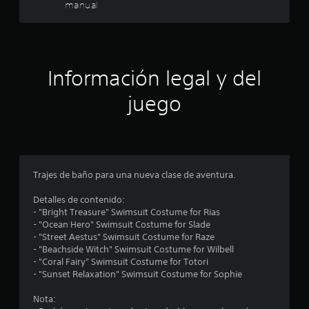
manual
e
i
i
l
o
j
n
f
u
e
e
s
i
Información legal y del
g
r
o
á
c
juego
p
P
u
i
a
e
d
d
c
a
e
s
s
i
d
Trajes de baño para una nueva clase de aventura.
p
e
a
o
Detalles de contenido:
b
u
- "Bright Treasure" Swimsuit Costume for Rias
o
s
n
- "Ocean Hero" Swimsuit Costume for Slade
t
a
- "Street Aestus" Swimsuit Costume for Raze
r
o
e
- "Beachside Witch" Swimsuit Costume for Wilbell
e
n
- "Coral Fairy" Swimsuit Costume for Totori
l
e
s
- "Sunset Relaxation" Swimsuit Costume for Sophie
j
s
u
Nota:
P
e