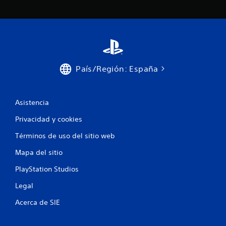
a
c
d
i
d
n
e
e
p
m
u
á
l
t
País/Región: España
s
i
a
c
r
a
l
(
Asistencia
o
s
s
o
Privacidad y cookies
b
l
o
o
Términos de uso del sitio web
t
j
o
u
Mapa del sitio
n
e
e
PlayStation Studios
g
s
o
Legal
r
o
á
f
Acerca de SIE
p
f
i
l
d
i