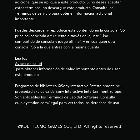
adicional que se aplique a este producto. Si no desea aceptar 
a
t
estos términos, no descargue este producto. Consulte los 
r
e
Términos de servicio para obtener información adicional 
t
l
importante.
e
a
p
p
Puedes descargar y reproducir este contenido en la consola PS5 
o
a
principal asociada a tu cuenta a través del ajuste “Uso 
r
r
compartido de consola y juego offline”, y en cualquier otra 
l
t
consola PS5 a la que entres con la misma cuenta.
o
i
s
d
Lea los 
m
a
Avisos de salud
e
o
 para obtener información de salud importante antes de usar 
n
l
este producto.
ú
a
s
e
Programas de biblioteca ©Sony Interactive Entertainment Inc. 
s
x
propiedad exclusiva de Sony Interactive Entertainment Europe. 
i
p
Son aplicables los Términos de uso del Software. Consulta 
n
e
eu.playstation.com/legal para ver todos los derechos de uso.
n
r
e
i
c
e
e
n
s
©KOEI TECMO GAMES CO., LTD. All rights reserved.
c
i
i
d
a