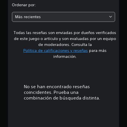
r
d
c
k
Ordenar por:
a
o
a
q
i
r
u
j
Más recientes
e
d
u
a
s
a
s
e
t
Todas las reseñas son enviadas por dueños verificados
d
t
a
o
de este juego o artículo y son evaluadas por un equipo
a
m
e
r
b
de moderadores. Consulta la
á
i
l
Política de calificaciones y reseñas
para más
s
4
o
e
información.
f
s
(
á
.
d
c
b
i
e
á
8
l
t
s
d
u
i
8
No se han encontrado reseñas
i
t
c
coincidentes. Prueba una
s
o
a
e
t
combinación de búsqueda distinta.
r
)
i
s
i
n
S
a
g
e
t
l
u
p
i
e
r