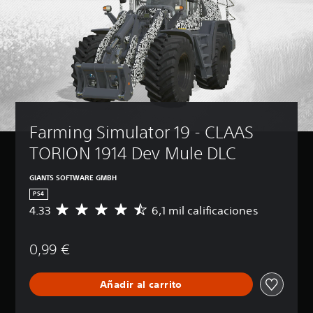
Farming Simulator 19 - CLAAS 
TORION 1914 Dev Mule DLC
GIANTS SOFTWARE GMBH
PS4
4.33
6,1 mil calificaciones
C
a
l
0,99 €
i
f
i
Añadir al carrito
c
a
c