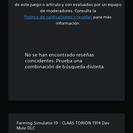
d
de este juego o artículo y son evaluadas por un equipo
e
de moderadores. Consulta la
Política de calificaciones y reseñas
para más
4
información.
.
3
3
No se han encontrado reseñas
coincidentes. Prueba una
e
combinación de búsqueda distinta.
s
t
r
e
l
Farming Simulator 19 - CLAAS TORION 1914 Dev
Mule DLC
l