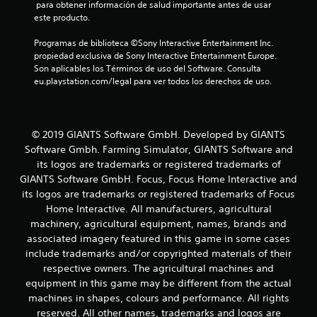
 para obtener información de salud importante antes de usar 
i
este producto.
f
Programas de biblioteca ©Sony Interactive Entertainment Inc. 
propiedad exclusiva de Sony Interactive Entertainment Europe. 
i
Son aplicables los Términos de uso del Software. Consulta 
eu.playstation.com/legal para ver todos los derechos de uso.
c
a
© 2019 GIANTS Software GmbH. Developed by GIANTS
c
Software Gmbh. Farming Simulator, GIANTS Software and
its logos are trademarks or registered trademarks of
i
GIANTS Software GmbH. Focus, Focus Home Interactive and
its logos are trademarks or registered trademarks of Focus
o
Home Interactive. All manufacturers, agricultural
n
machinery, agricultural equipment, names, brands and
associated imagery featured in this game in some cases
e
include trademarks and/or copyrighted materials of their
respective owners. The agricultural machines and
s
equipment in this game may be different from the actual
machines in shapes, colours and performance. All rights
reserved. All other names, trademarks and logos are