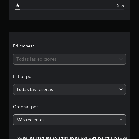
i
n
5 %
6
c
,
1
a
m
i
c
l
c
i
a
Ediciones:
l
i
ó
Todas las ediciones
f
i
n
c
Filtrar por:
a
m
c
Todas las reseñas
i
e
o
n
d
Ordenar por:
e
s
i
Más recientes
a
Todas las reseñas son enviadas por dueños verificados