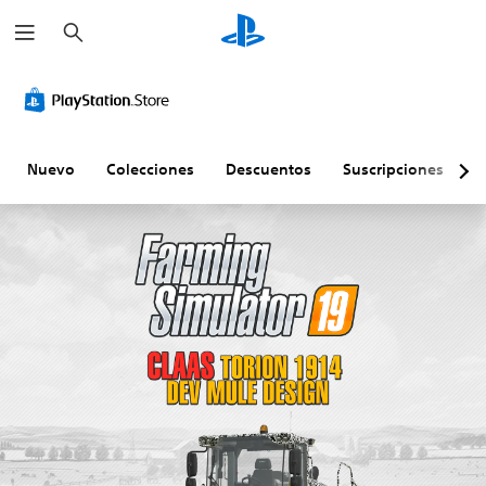
B
u
s
c
a
r
Nuevo
Colecciones
Descuentos
Suscripciones
E