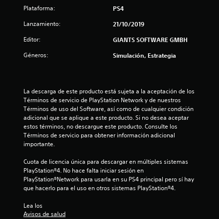
Plataforma:
PS4
l
Lanzamiento:
21/10/2019
a
Editor:
GIANTS SOFTWARE GMBH
s
Géneros:
Simulación, Estrategia
e
n
La descarga de este producto está sujeta a la aceptación de los 
6
Términos de servicio de PlayStation Network y de nuestros 
Términos de uso del Software, así como de cualquier condición 
adicional que se aplique a este producto. Si no desea aceptar 
1
estos términos, no descargue este producto. Consulte los 
Términos de servicio para obtener información adicional 
2
importante.
6
Cuota de licencia única para descargar en múltiples sistemas 
PlayStation®4. No hace falta iniciar sesión en 
c
PlayStation®Network para usarla en su PS4 principal pero sí hay 
que hacerlo para el uso en otros sistemas PlayStation®4.
a
Lea los 
l
Avisos de salud