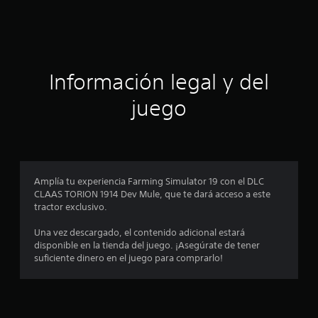
e
c
i
Información legal y del
n
juego
c
o
e
Amplía tu experiencia Farming Simulator 19 con el DLC
CLAAS TORION 1914 Dev Mule, que te dará acceso a este
s
tractor exclusivo.
t
Una vez descargado, el contenido adicional estará
disponible en la tienda del juego. ¡Asegúrate de tener
r
suficiente dinero en el juego para comprarlo!
e
l