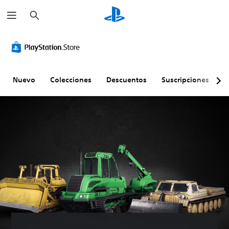
B
u
s
c
a
r
Nuevo
Colecciones
Descuentos
Suscripciones
E