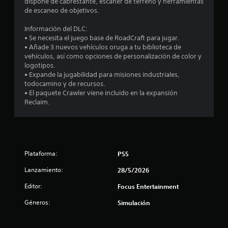
dispone de cabrestante, escáner de terreno y herramientas
7
de escaneo de objetivos.
c
Información del DLC:
• Se necesita el juego base de RoadCraft para jugar.
a
• Añade 3 nuevos vehículos oruga a tu biblioteca de
vehículos, así como opciones de personalización de color y
l
logotipos.
• Expande la jugabilidad para misiones industriales,
i
todocamino y de recursos.
• El paquete Crawler viene incluido en la expansión
f
Reclaim.
i
c
a
Plataforma:
PS5
Lanzamiento:
28/5/2026
c
Editor:
Focus Entertainment
i
Géneros:
Simulación
o