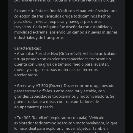
Domina el terreno con toda una flota de vehículos oruga.
e
Expande tu flota en RoadCraft con el paquete Crawler, una
s
colección de tres vehículos oruga todocaminos hechos
para elevar, nivelar, explorar y navegar por duros
t
trayectos. Cada máquina fue diseñada con estabilidad y
movilidad extrema, abriendo un campo a nuevas misiones
r
industriales y de transporte.
e
Características:
• Aramatsu Forester Neo (Grúa móvil): Vehículo articulado
l
oruga pesado con excelentes capacidades todocamino.
Cuenta con una grúa de tamaño medio para levantar,
l
mover y cargar recursos materiales en terrenos
accidentados.
a
• Greenway HT 500 (Dozer): Dozer enorme oruga pesado
s
para terrenos difíciles. Lento pero muy estable, con
grandes capacidades todocaminos y motoniveladora. Se
e
puede trasladar a obras con transportadores de
equipamiento pesado.
n
• Tuz 303 "Karelian" (explorador con pala): Vehículo
1
explorador todocamino ligero con motoniveladora, lo que
lo hace ideal para explorar y mover objetos. También