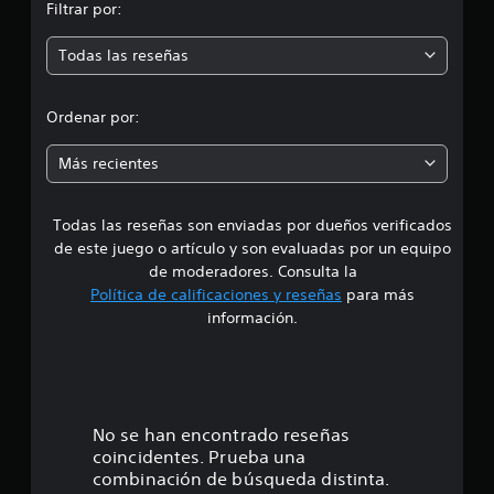
Filtrar por:
i
m
o
Todas las reseñas
n
e
e
s
d
Ordenar por:
i
Más recientes
a
Todas las reseñas son enviadas por dueños verificados
d
de este juego o artículo y son evaluadas por un equipo
e
de moderadores. Consulta la
Política de calificaciones y reseñas
para más
4
información.
.
2
9
No se han encontrado reseñas
coincidentes. Prueba una
e
combinación de búsqueda distinta.