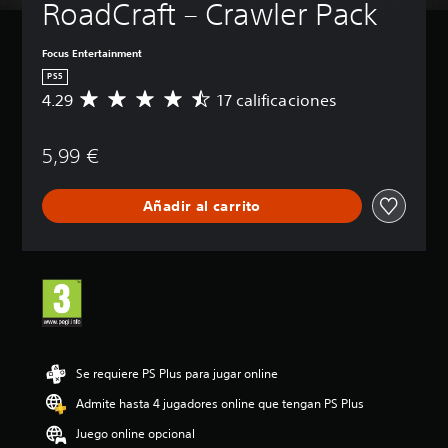
RoadCraft – Crawler Pack
Focus Entertainment
PS5
4.29
17 calificaciones
C
a
l
5,99 €
i
f
i
Añadir al carrito
c
a
c
i
ó
n
m
e
d
i
Se requiere PS Plus para jugar online
a
Admite hasta 4 jugadores online que tengan PS Plus
d
e
Juego online opcional
4