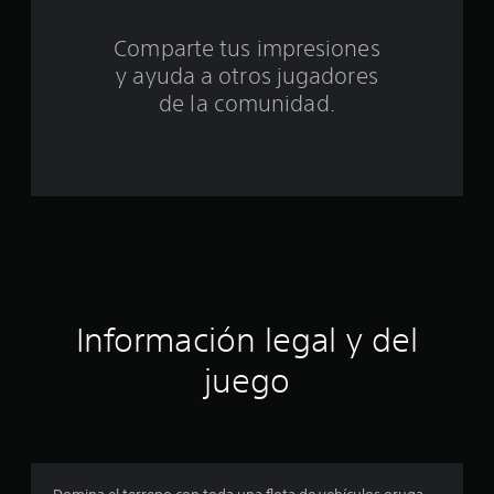
t
Comparte tus impresiones
o
y ayuda a otros jugadores
t
de la comunidad.
a
l
d
e
c
Información legal y del
i
juego
n
c
o