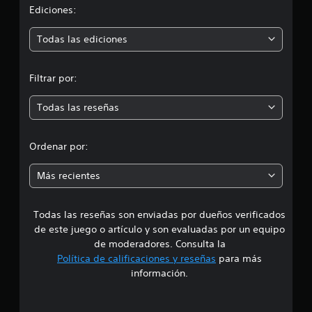
j
i
Ediciones:
n
i
u
t
o
e
ó
o
n
Todas las ediciones
g
.
e
o
n
s
o
Filtrar por:
f
S
m
f
e
l
Todas las reseñas
p
e
i
u
n
e
d
e
Ordenar por:
d
)
i
e
.
Más recientes
j
a
u
g
Todas las reseñas son enviadas por dueños verificados
d
a
de este juego o artículo y son evaluadas por un equipo
r
e
de moderadores. Consulta la
s
Política de calificaciones y reseñas
para más
i
4
información.
n
c
.
o