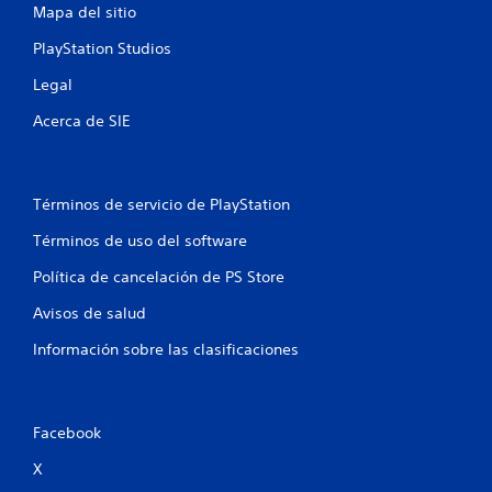
e
Mapa del sitio
c
PlayStation Studios
t
o
Legal
g
a
Acerca de SIE
t
i
l
l
Términos de servicio de PlayStation
o
Términos de uso del software
a
d
Política de cancelación de PS Store
a
p
Avisos de salud
t
Información sobre las clasificaciones
a
t
i
v
Facebook
o
X
P
u