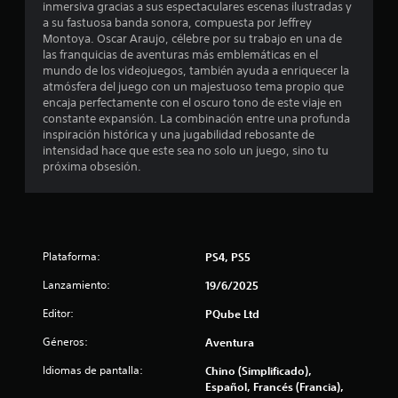
j
inmersiva gracias a sus espectaculares escenas ilustradas y
u
a su fastuosa banda sonora, compuesta por Jeffrey
e
Montoya. Oscar Araujo, célebre por su trabajo en una de
g
las franquicias de aventuras más emblemáticas en el
o
mundo de los videojuegos, también ayuda a enriquecer la
s
atmósfera del juego con un majestuoso tema propio que
i
encaja perfectamente con el oscuro tono de este viaje en
n
constante expansión. La combinación entre una profunda
a
inspiración histórica y una jugabilidad rebosante de
c
intensidad hace que este sea no solo un juego, sino tu
t
próxima obsesión.
i
v
a
r
l
Plataforma:
PS4, PS5
a
v
Lanzamiento:
19/6/2025
i
b
Editor:
PQube Ltd
r
Géneros:
a
Aventura
c
Idiomas de pantalla:
Chino (Simplificado),
i
Español, Francés (Francia),
ó