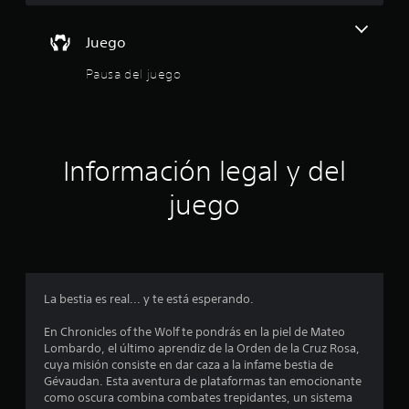
n
S
3
e
Juego
p
6
Pausa del juego
u
e
4
d
c
e
j
Información legal y del
a
u
g
juego
l
a
r
i
s
i
f
n
v
La bestia es real... y te está esperando.
i
i
En Chronicles of the Wolf te pondrás en la piel de Mateo
b
c
Lombardo, el último aprendiz de la Orden de la Cruz Rosa,
r
cuya misión consiste en dar caza a la infame bestia de
a
a
Gévaudan. Esta aventura de plataformas tan emocionante
c
como oscura combina combates trepidantes, un sistema
i