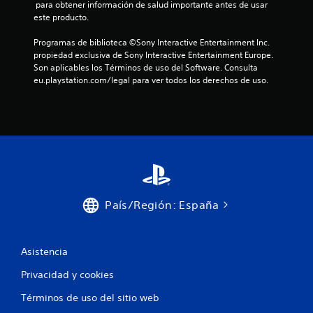
 para obtener información de salud importante antes de usar 
i
este producto.
c
a
Programas de biblioteca ©Sony Interactive Entertainment Inc. 
.
propiedad exclusiva de Sony Interactive Entertainment Europe. 
Son aplicables los Términos de uso del Software. Consulta 
S
eu.playstation.com/legal para ver todos los derechos de uso.
e
p
u
e
d
e
j
u
País/Región: España
g
a
r
s
Asistencia
i
n
Privacidad y cookies
e
Términos de uso del sitio web
f