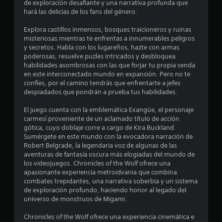
c
de exploración desafiante y una narrativa profunda que
ó
hará las delicias de los fans del género.
i
n
d
Explora castillos inmensos, bosques traicioneros y ruinas
o
e
misteriosas mientras te enfrentas a innumerables peligros
y secretos. Habla con los lugareños, hazte con armas
l
n
poderosas, resuelve puzles intricados y desbloquea
m
habilidades asombrosas con las que forjar tu propia senda
a
e
en este interconectado mundo en expansión. Pero no te
n
confíes, por el camino tendrás que enfrentarte a jefes
d
s
despiadados que pondrán a prueba tus habilidades.
o
P
El juego cuenta con la emblemática Exangüe, el personaje
u
carmesí proveniente de un aclamado título de acción
e
gótica, cuyo doblaje corre a cargo de Kira Buckland.
d
Sumérgete en este mundo con la evocadora narración de
e
Robert Belgrade, la legendaria voz de algunas de las
s
aventuras de fantasía oscura más elogiadas del mundo de
j
los videojuegos. Chronicles of the Wolf ofrece una
u
apasionante experiencia metroidvania que combina
g
combates trepidantes, una narrativa soberbia y un sistema
a
de exploración profundo, haciendo honor al legado del
r
universo de monstruos de Migami.
a
l
Chronicles of the Wolf ofrece una experiencia cinemática e