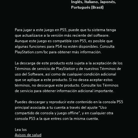
Inglés, Italiano, Japonés,
n
Portugués (Brasil)
d
e
l
m
Para jugar a este juego en PS5, puede que tu sistema tenga 
a
que actualizarse a la versión más reciente del software. 
n
Aunque este juego es compatible con PS5, es posible que 
d
algunas funciones para PS4 no estén disponibles. Consulta 
o
PlayStation.com/bc para obtener más información.
o
l
La descarga de este producto está sujeta a la aceptación de los 
a
Términos de servicio de PlayStation y de nuestros Términos de 
r
uso del Software, así como de cualquier condición adicional 
e
que se aplique a este producto. Si no desea aceptar estos 
s
términos, no descargue este producto. Consulte los Términos 
p
de servicio para obtener información adicional importante.
u
e
Puedes descargar y reproducir este contenido en la consola PS5 
s
principal asociada a tu cuenta a través del ajuste “Uso 
t
compartido de consola y juego offline”, y en cualquier otra 
a
consola PS5 a la que entres con la misma cuenta.
h
á
Lea los 
p
Avisos de salud
t