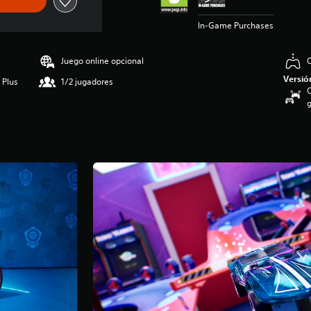
In-Game Purchases
Juego online opcional
C
Versió
 Plus
1/2 jugadores
C
g