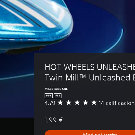
HOT WHEELS UNLEASHE
Twin Mill™ Unleashed 
MILESTONE SRL
PS4
PS5
4.79
14 calificacio
C
a
l
1,99 €
i
f
i