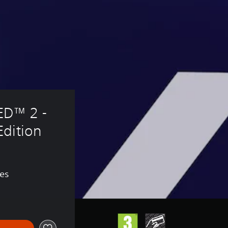
D™ 2 - 
Edition
nes