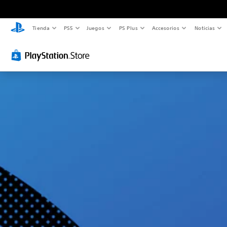
Tienda
PS5
Juegos
PS Plus
Accesorios
Noticias