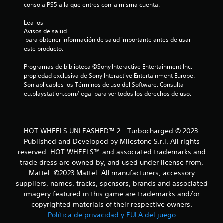
consola PS5 a la que entres con la misma cuenta.
c
Lea los 
i
Avisos de salud
 para obtener información de salud importante antes de usar 
o
este producto.
n
Programas de biblioteca ©Sony Interactive Entertainment Inc. 
propiedad exclusiva de Sony Interactive Entertainment Europe. 
e
Son aplicables los Términos de uso del Software. Consulta 
eu.playstation.com/legal para ver todos los derechos de uso.
s
HOT WHEELS UNLEASHED™ 2 - Turbocharged © 2023.
Published and Developed by Milestone S.r.l. All rights
reserved. HOT WHEELS™ and associated trademarks and
trade dress are owned by, and used under license from,
Mattel. ©2023 Mattel. All manufacturers, accessory
suppliers, names, tracks, sponsors, brands and associated
imagery featured in this game are trademarks and/or
copyrighted materials of their respective owners.
Política de privacidad y EULA del juego