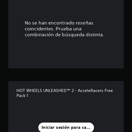
.
0
7
No se han encontrado reseñas
coincidentes. Prueba una
e
combinación de búsqueda distinta.
s
t
r
e
l
HOT WHEELS UNLEASHED™ 2 - AcceleRacers Free
Pack 1
l
a
s
Iniciar sesión para calificar