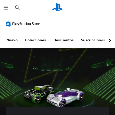
B
u
s
c
a
r
Nuevo
Colecciones
Descuentos
Suscripciones
E