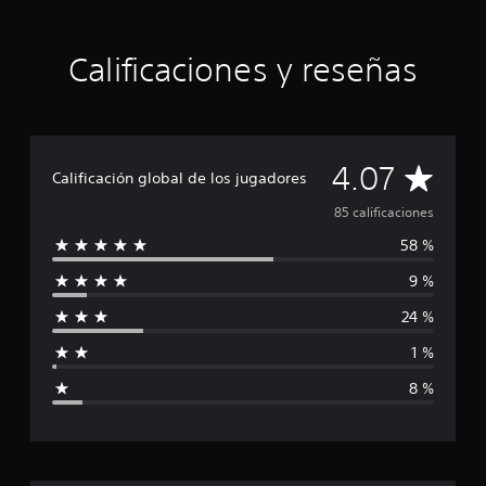
c
i
n
Calificaciones y reseñas
c
o
e
s
t
r
C
4.07
e
Calificación global de los jugadores
l
a
85 calificaciones
l
a
58 %
l
s
e
9 %
i
n
8
24 %
f
5
1 %
c
i
a
8 %
l
c
i
f
a
i
c