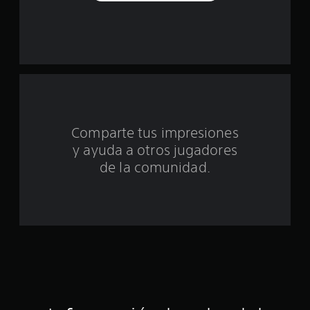
d
e
u
n
t
o
Comparte tus impresiones
y ayuda a otros jugadores
t
de la comunidad.
a
l
d
e
c
i