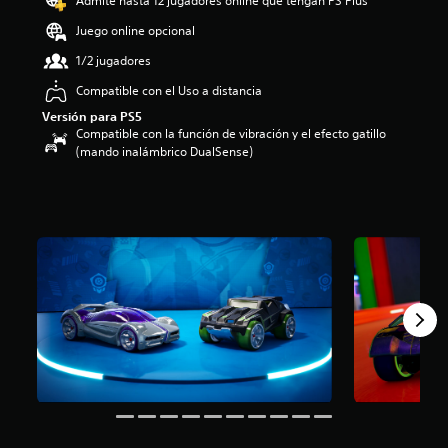
Admite hasta 12 jugadores online que tengan PS Plus
4
Juego online opcional
.
0
1/2 jugadores
7
e
Compatible con el Uso a distancia
s
Versión para PS5
t
Compatible con la función de vibración y el efecto gatillo
r
(mando inalámbrico DualSense)
e
l
l
a
s
d
e
u
n
t
o
t
a
l
d
e