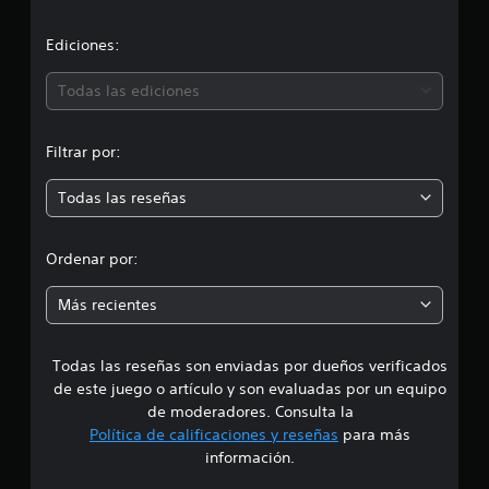
c
a
c
i
i
Ediciones:
o
ó
n
Todas las ediciones
e
s
n
Filtrar por:
m
Todas las reseñas
e
d
Ordenar por:
i
Más recientes
a
Todas las reseñas son enviadas por dueños verificados
d
de este juego o artículo y son evaluadas por un equipo
e
de moderadores. Consulta la
Política de calificaciones y reseñas
para más
4
información.