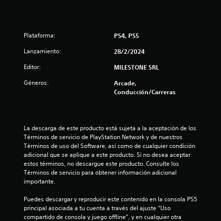
e
n
Plataforma:
PS4, PS5
8
Lanzamiento:
28/2/2024
5
Editor:
MILESTONE SRL
Géneros:
Arcade,
c
Conducción/Carreras
a
l
La descarga de este producto está sujeta a la aceptación de los 
Términos de servicio de PlayStation Network y de nuestros 
i
Términos de uso del Software, así como de cualquier condición 
adicional que se aplique a este producto. Si no desea aceptar 
f
estos términos, no descargue este producto. Consulte los 
Términos de servicio para obtener información adicional 
i
importante.
c
Puedes descargar y reproducir este contenido en la consola PS5 
principal asociada a tu cuenta a través del ajuste “Uso 
a
compartido de consola y juego offline”, y en cualquier otra 