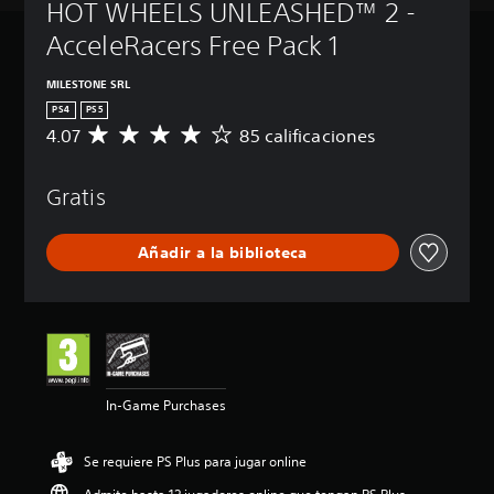
HOT WHEELS UNLEASHED™ 2 - 
AcceleRacers Free Pack 1
MILESTONE SRL
PS4
PS5
4.07
85 calificaciones
C
a
l
Gratis
i
f
i
Añadir a la biblioteca
c
a
c
i
ó
n
m
e
In-Game Purchases
d
i
a
Se requiere PS Plus para jugar online
d
e