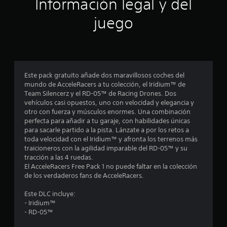
Información legal y del
n
juego
c
o
e
Este pack gratuito añade dos maravillosos coches del
mundo de AcceleRacers a tu colección, el Iridium™ de
s
Team Silencerz y el RD-05™ de Racing Drones. Dos
vehículos casi opuestos, uno con velocidad y elegancia y
t
otro con fuerza y músculos enormes. Una combinación
perfecta para añadir a tu garaje, con habilidades únicas
r
para sacarle partido a la pista. Lánzate a por los retos a
toda velocidad con el Iridium™ y afronta los terrenos más
e
traicioneros con la agilidad imparable del RD-05™ y su
tracción a las 4 ruedas.
l
El AcceleRacers Free Pack 1 no puede faltar en la colección
de los verdaderos fans de AcceleRacers.
l
Este DLC incluye:
a
- Iridium™
- RD-05™
s