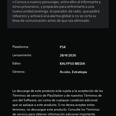
• Conoce a nuevos personajes, entre ellos el informante y
d
e
a
otros prisioneros, y prepárate para enfrentarte a una
e
s
n
nueva unidad enemiga: el operador de radio, que pedirá
u
d
P
refuerzos y activará una alarma global si no se corta su
n
o
u
línea de comunicación antes de que sea eliminado.
l
.
e
í
d
m
e
i
s
t
j
e
Plataforma:
PS4
u
d
g
e
Lanzamiento:
28/4/2026
a
t
r
i
Editor:
KALYPSO MEDIA
a
e
l
Géneros:
Acción, Estrategia
m
j
p
u
o
e
)
g
La descarga de este producto está sujeta a la aceptación de los 
.
o
Términos de servicio de PlayStation y de nuestros Términos de 
y
uso del Software, así como de cualquier condición adicional 
V
d
que se aplique a este producto. Si no desea aceptar estos 
e
e
términos, no descargue este producto. Consulte los Términos 
s
l
de servicio para obtener información adicional importante.