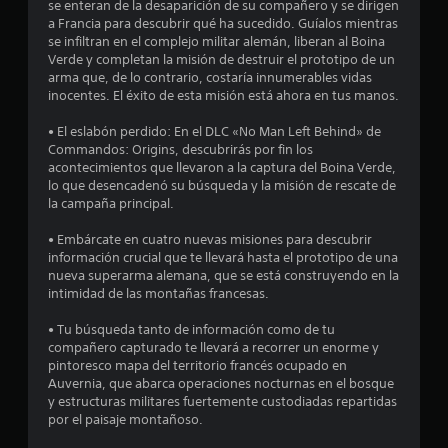
l
se enteran de la desaparición de su compañero y se dirigen
e
a
s
a Francia para descubrir qué ha sucedido. Guíalos mientras
a
v
a
se infiltran en el complejo militar alemán, liberan al Boina
p
é
Verde y completan la misión de destruir el prototipo de un
c
a
s
arma que, de lo contrario, costaría innumerables vidas
r
i
d
inocentes. El éxito de esta misión está ahora en tus manos.
e
o
e
c
n
a
• El eslabón perdido: En el DLC «No Man Left Behind» de
e
e
u
Commandos: Origins, descubrirás por fin los
n
d
s
acontecimientos que llevaron a la captura del Boina Verde,
e
i
r
lo que desencadenó su búsqueda y la misión de rescate de
n
o
á
la campaña principal.
p
o
p
a
v
• Embárcate en cuatro nuevas misiones para descubrir
i
n
i
información crucial que te llevará hasta el prototipo de una
t
d
b
nueva superarma alemana, que se está construyendo en la
a
a
r
intimidad de las montañas francesas.
l
s
a
l
d
c
• Tu búsqueda tanto de información como de tu
a
i
e
compañero capturado te llevará a recorrer un enorme y
d
ó
b
pintoresco mapa del territorio francés ocupado en
e
n
o
Auvernia, que abarca operaciones nocturnas en el bosque
n
d
t
y estructuras militares fuertemente custodiadas repartidas
t
e
por el paisaje montañoso.
o
r
l
o
n
m