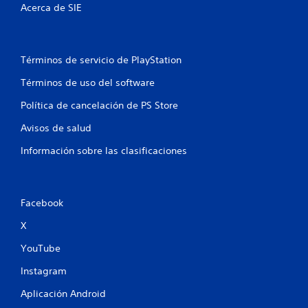
á
r
Acerca de SIE
p
u
i
n
d
t
a
i
Términos de servicio de PlayStation
m
e
e
m
Términos de uso del software
n
p
Política de cancelación de PS Store
t
o
e
l
Avisos de salud
o
i
d
m
Información sobre las clasificaciones
e
i
n
t
t
a
r
d
Facebook
o
o
d
o
X
e
s
u
o
YouTube
n
l
l
a
Instagram
í
m
m
e
Aplicación Android
i
n