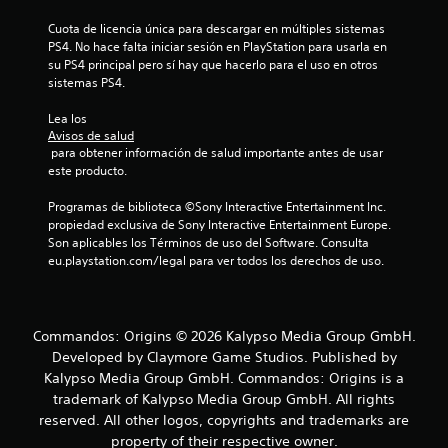
p
o
l
Cuota de licencia única para descargar en múltiples sistemas 
c
a
PS4. No hace falta iniciar sesión en PlayStation para usarla en 
i
z
su PS4 principal pero sí hay que hacerlo para el uso en otros 
d
a
sistemas PS4.
a
r
d
t
Lea los 
d
e
Avisos de salud
p
e
 para obtener información de salud importante antes de usar 
o
l
este producto.
r
j
l
Programas de biblioteca ©Sony Interactive Entertainment Inc. 
u
o
propiedad exclusiva de Sony Interactive Entertainment Europe. 
e
s
Son aplicables los Términos de uso del Software. Consulta 
g
m
eu.playstation.com/legal para ver todos los derechos de uso.
o
e
(
n
b
ú
s
á
Commandos: Origins © 2026 Kalypso Media Group GmbH.
s
s
Developed by Claymore Game Studios. Published by
i
i
Kalypso Media Group GmbH. Commandos: Origins is a
n
c
trademark of Kalypso Media Group GmbH. All rights
n
a
e
reserved. All other logos, copyrights and trademarks are
)
c
property of their respective owner.