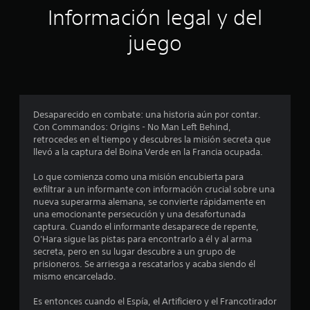
e
s
c
i
Información legal y del
c
k
s
s
u
s
u
juego
m
.
a
p
l
l
t
S
i
a
e
r
m
p
l
b
Desaparecido en combate: una historia aún por contar.
a
u
i
Con Commandos: Origins - No Man Left Behind,
s
e
é
retrocedes en el tiempo y descubres la misión secreta que
i
d
n
llevó a la captura del Boina Verde en la Francia ocupada.
n
e
s
d
e
j
Lo que comienza como una misión encubierta para
i
c
u
exfiltrar a un informante con información crucial sobre una
c
o
g
nueva superarma alemana, se convierte rápidamente en
a
m
a
una emocionante persecución y una desafortunada
c
u
captura. Cuando el informante desaparece de repente,
r
i
n
O'Hara sigue las pistas para encontrarlo a él y al arma
o
s
i
secreta, pero en su lugar descubre a un grupo de
n
i
c
prisioneros. Se arriesga a rescatarlos y acaba siendo él
e
n
a
mismo encarcelado.
s
p
a
q
t
u
Es entonces cuando el Espía, el Artificiero y el Francotirador
u
r