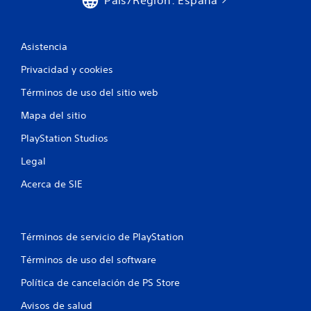
e
P
s
u
i
e
d
d
Asistencia
a
e
d
s
Privacidad y cookies
d
r
Términos de uso del sitio web
e
a
p
l
Mapa del sitio
u
e
l
n
PlayStation Studios
s
t
a
i
Legal
r
z
l
a
Acerca de SIE
o
r
s
e
b
l
o
j
Términos de servicio de PlayStation
t
u
o
e
Términos de uso del software
n
g
e
o
Política de cancelación de PS Store
s
p
r
o
Avisos de salud