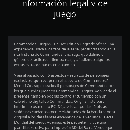
Información legal y del
s
c
i
i
c
k
s
juego
u
s
u
o
m
.
a
p
l
n
l
t
S
i
a
e
e
r
m
p
l
Commandos: Origins - Deluxe Edition Upgrade ofrece una
b
s
a
u
experiencia única a los fans de la serie, profundizando en la
i
s
rica historia de Commandos, una saga que definió el
e
é
i
género de tácticas en tiempo real, y añadiendo algunos
d
n
n
extras extraordinarios en el camino.
e
s
d
e
j
i
Viaja al pasado con 6 aspectos y retratos de personajes
c
u
c
exclusivos, que recuperan el aspecto de Commandos 2:
o
g
a
Men of Courage para los 6 personajes de Commandos con
m
a
c
los que puedes jugar en Commandos: Origins. Volviendo al
u
r
i
presente, también podrás controlar tu tiempo con un
n
o
s
calendario digital de Commandos: Origins, listo para
i
n
imprimir o usar en tu PC. Déjate llevar por las 15 pistas
i
c
e
sinfónicas cuidadosamente elaboradas de la banda sonora
n
a
s
original a los desafiantes escenarios de la Segunda Guerra
p
a
q
Mundial del juego. Además, este paquete incluye una
t
u
u
plantilla exclusiva para impresión 3D del Boina Verde, que
r