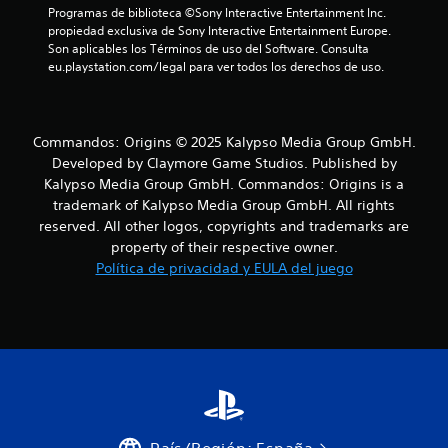
p
o
Programas de biblioteca ©Sony Interactive Entertainment Inc. 
l
c
propiedad exclusiva de Sony Interactive Entertainment Europe. 
a
Son aplicables los Términos de uso del Software. Consulta 
i
z
eu.playstation.com/legal para ver todos los derechos de uso.
d
a
a
r
d
t
d
e
Commandos: Origins © 2025 Kalypso Media Group GmbH.
p
e
Developed by Claymore Game Studios. Published by
o
l
Kalypso Media Group GmbH. Commandos: Origins is a
r
j
l
trademark of Kalypso Media Group GmbH. All rights
u
o
reserved. All other logos, copyrights and trademarks are
e
s
property of their respective owner.
g
m
Política de privacidad y EULA del juego
o
e
(
n
b
ú
s
á
s
s
i
i
n
c
n
a
e
)
c
País/Región: España