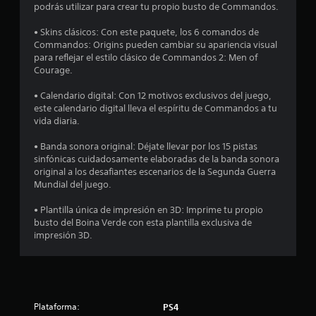
l
e
podrás utilizar para crear tu propio busto de Commandos.
a
s
a
v
a
p
• Skins clásicos: Con este paquete, los 6 comandos de
é
c
a
Commandos: Origins pueden cambiar su apariencia visual
s
r
i
para reflejar el estilo clásico de Commandos 2: Men of
d
e
Courage.
o
e
c
n
a
e
• Calendario digital: Con 12 motivos exclusivos del juego,
e
u
n
este calendario digital lleva el espíritu de Commandos a tu
d
s
e
vida diaria.
i
r
n
o
á
p
• Banda sonora original: Déjate llevar por los 15 pistas
o
p
a
sinfónicas cuidadosamente elaboradas de la banda sonora
v
i
n
original a los desafiantes escenarios de la Segunda Guerra
i
t
d
Mundial del juego.
b
a
a
r
l
• Plantilla única de impresión en 3D: Imprime tu propio
s
a
l
busto del Boina Verde con esta plantilla exclusiva de
d
c
a
impresión 3D.
i
e
d
ó
b
e
n
o
n
d
t
t
e
o
r
l
Plataforma:
PS4
o
n
m