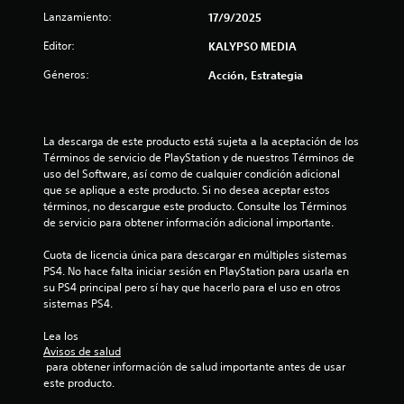
d
e
a
Lanzamiento:
17/9/2025
e
s
n
u
Editor:
KALYPSO MEDIA
d
P
n
o
u
l
Géneros:
Acción, Estrategia
.
e
í
d
m
e
i
s
t
La descarga de este producto está sujeta a la aceptación de los 
j
e
Términos de servicio de PlayStation y de nuestros Términos de 
u
d
uso del Software, así como de cualquier condición adicional 
g
e
que se aplique a este producto. Si no desea aceptar estos 
a
t
términos, no descargue este producto. Consulte los Términos 
r
i
de servicio para obtener información adicional importante.
a
e
l
m
Cuota de licencia única para descargar en múltiples sistemas 
j
p
PS4. No hace falta iniciar sesión en PlayStation para usarla en 
u
o
su PS4 principal pero sí hay que hacerlo para el uso en otros 
e
)
sistemas PS4.
g
.
o
Lea los 
y
Avisos de salud
V
d
 para obtener información de salud importante antes de usar 
e
e
este producto.
s
l