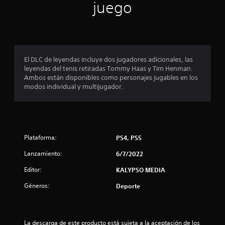
juego
n
c
o
El DLC de leyendas incluye dos jugadores adicionales, las
e
leyendas del tenis retiradas Tommy Haas y Tim Henman.
Ambos están disponibles como personajes jugables en los
s
modos individual y multijugador.
t
r
e
Plataforma:
PS4, PS5
Lanzamiento:
6/7/2022
l
Editor:
KALYPSO MEDIA
l
Géneros:
Deporte
a
s
La descarga de este producto está sujeta a la aceptación de los 