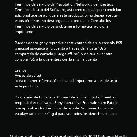
e
Términos de servicio de PlayStation Network y de nuestros 
Términos de uso del Software, así como de cualquier condición 
n
adicional que se aplique a este producto. Si no desea aceptar 
estos términos, no descargue este producto. Consulte los 
3
Términos de servicio para obtener información adicional 
importante.
1
Puedes descargar y reproducir este contenido en la consola PS5 
principal asociada a tu cuenta a través del ajuste “Uso 
c
compartido de consola y juego offline”, y en cualquier otra 
consola PS5 a la que entres con la misma cuenta.
a
Lea los 
l
Avisos de salud
 para obtener información de salud importante antes de usar 
i
este producto.
f
Programas de biblioteca ©Sony Interactive Entertainment Inc. 
propiedad exclusiva de Sony Interactive Entertainment Europe. 
i
Son aplicables los Términos de uso del Software. Consulta 
eu.playstation.com/legal para ver todos los derechos de uso.
c
a
Matchpoint - Tennis Championships © 2022 Kalypso Media