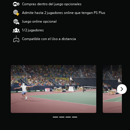
Compras dentro del juego opcionales
3
.
Admite hasta 2 jugadores online que tengan PS Plus
4
5
Juego online opcional
e
1/2 jugadores
s
t
Compatible con el Uso a distancia
r
e
l
l
a
s
d
e
u
n
t
o
t
a
l
d
e