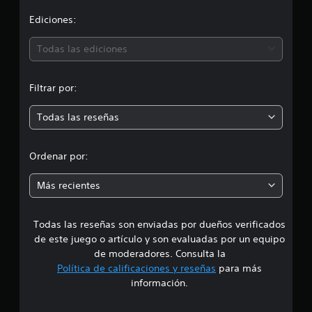
a
c
i
Ediciones:
i
o
ó
Todas las ediciones
n
e
n
s
Filtrar por:
m
Todas las reseñas
e
d
Ordenar por:
i
Más recientes
a
Todas las reseñas son enviadas por dueños verificados
d
de este juego o artículo y son evaluadas por un equipo
e
de moderadores. Consulta la
Política de calificaciones y reseñas
para más
3
información.
.