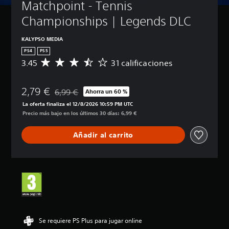
Matchpoint - Tennis 
Championships | Legends DLC
KALYPSO MEDIA
PS4
PS5
3.45
31 calificaciones
C
a
l
2,79 €
i
6,99 €
Ahorra un 60 %
Rebajado del precio original de 6,99 €
f
La oferta finaliza el 12/8/2026 10:59 PM UTC
i
Precio más bajo en los últimos 30 días: 6,99 €
c
a
Añadir al carrito
c
i
ó
n
m
e
d
i
a
d
Se requiere PS Plus para jugar online
e