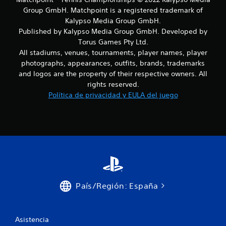
c
Group GmbH. Matchpoint is a registered trademark of
Kalypso Media Group GmbH.
i
Published by Kalypso Media Group GmbH. Developed by
o
Torus Games Pty Ltd.
All stadiums, venues, tournaments, player names, player
n
photographs, appearances, outfits, brands, trademarks
and logos are the property of their respective owners. All
e
rights reserved.
Política de privacidad y EULA del juego
s
País/Región: España
Asistencia