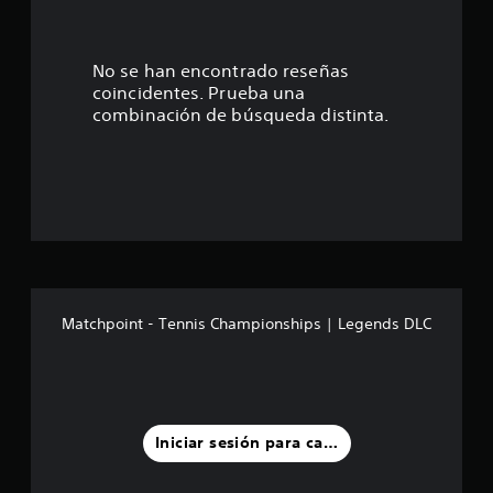
4
5
No se han encontrado reseñas
coincidentes. Prueba una
e
combinación de búsqueda distinta.
s
t
r
e
l
Matchpoint - Tennis Championships | Legends DLC
l
a
s
Iniciar sesión para calificar
d