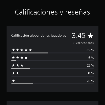
c
i
n
Calificaciones y reseñas
c
o
e
s
t
C
3.45
r
Calificación global de los jugadores
e
a
l
31 calificaciones
l
45 %
l
a
s
6 %
i
e
n
23 %
f
3
1
0 %
i
c
a
26 %
l
c
i
f
a
i
c
c