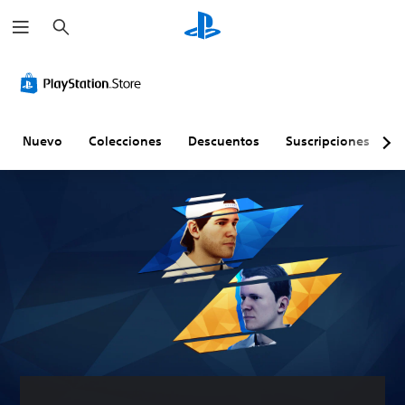
B
u
s
c
a
r
Nuevo
Colecciones
Descuentos
Suscripciones
E