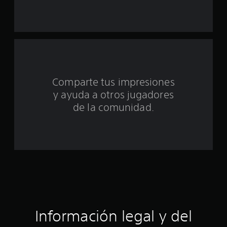
e
u
n
t
Comparte tus impresiones
o
y ayuda a otros jugadores
t
de la comunidad.
a
l
d
e
c
Información legal y del
i