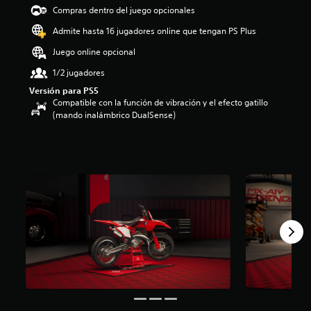
e
Compras dentro del juego opcionales
5
Admite hasta 16 jugadores online que tengan PS Plus
e
s
Juego online opcional
t
r
1/2 jugadores
e
Versión para PS5
l
Compatible con la función de vibración y el efecto gatillo
l
(mando inalámbrico DualSense)
a
s
d
e
u
n
t
o
t
a
l
d
e
c
i
n