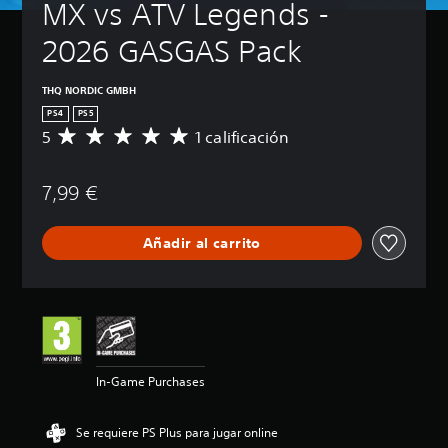
MX vs ATV Legends - 
2026 GASGAS Pack
THQ NORDIC GMBH
PS4
PS5
5
1 calificación
C
a
l
7,99 €
i
f
i
Añadir al carrito
c
a
c
i
ó
n
m
e
In-Game Purchases
d
i
a
Se requiere PS Plus para jugar online
d