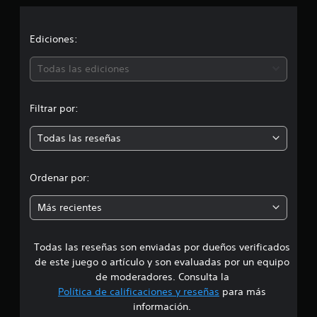
c
n
e
i
s
Ediciones:
ó
Todas las ediciones
n
Filtrar por:
m
Todas las reseñas
e
d
Ordenar por:
i
Más recientes
a
Todas las reseñas son enviadas por dueños verificados
d
de este juego o artículo y son evaluadas por un equipo
e
de moderadores. Consulta la
Política de calificaciones y reseñas
para más
1
información.