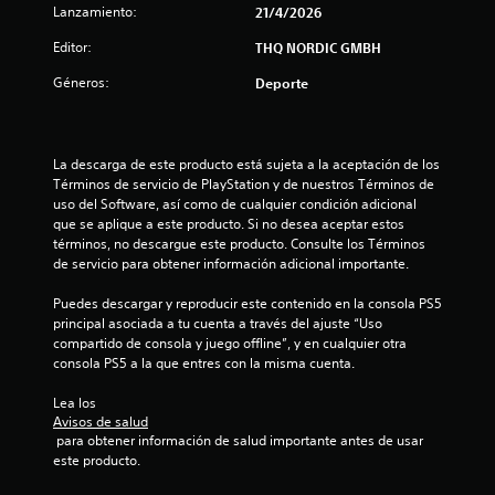
c
Lanzamiento:
21/4/2026
a
Editor:
THQ NORDIC GMBH
l
Géneros:
Deporte
i
f
La descarga de este producto está sujeta a la aceptación de los 
Términos de servicio de PlayStation y de nuestros Términos de 
uso del Software, así como de cualquier condición adicional 
i
que se aplique a este producto. Si no desea aceptar estos 
términos, no descargue este producto. Consulte los Términos 
c
de servicio para obtener información adicional importante.
a
Puedes descargar y reproducir este contenido en la consola PS5 
principal asociada a tu cuenta a través del ajuste “Uso 
c
compartido de consola y juego offline”, y en cualquier otra 
consola PS5 a la que entres con la misma cuenta.
i
Lea los 
o
Avisos de salud
 para obtener información de salud importante antes de usar 
n
este producto.