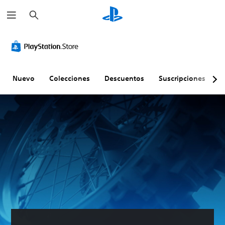
B
u
s
c
a
r
Nuevo
Colecciones
Descuentos
Suscripciones
E