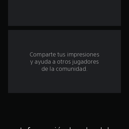
t
o
t
a
l
Comparte tus impresiones
d
y ayuda a otros jugadores
e
de la comunidad.
c
i
n
c
o