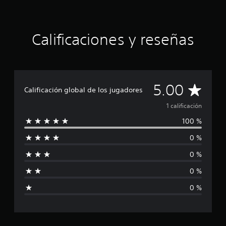
c
o
e
Calificaciones y reseñas
s
t
r
e
l
l
C
5.00
a
Calificación global de los jugadores
s
a
1 calificación
e
n
100 %
l
1
c
0 %
i
a
l
0 %
f
i
0 %
f
i
i
0 %
c
c
a
c
a
i
o