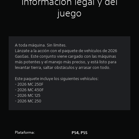
Información legal y del
e
juego
s
t
r
A toda máquina. Sin límites.
e
Lánzate a la acción con el paquete de vehículos de 2026
GasGas. Este conjunto viene cargado con las máquinas
l
más potentes y el manejo más preciso, y está listo para
levantar tierra, saltar obstáculos y arrasar con todo.
l
Este paquete incluye los siguientes vehículos:
a
- 2026 MC 250F
- 2026 MC 450F
s
- 2026 MC 125
- 2026 MC 250
e
n
1
Plataforma:
PS4, PS5