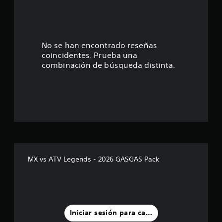
e
s
t
No se han encontrado reseñas
coincidentes. Prueba una
r
combinación de búsqueda distinta.
e
l
l
a
d
MX vs ATV Legends - 2026 GASGAS Pack
e
u
n
Iniciar sesión para calificar