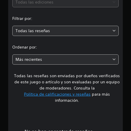
ó
n
Todas las ediciones
e
n
s
Filtrar por:
m
Todas las reseñas
e
d
Ordenar por:
i
Más recientes
a
Todas las reseñas son enviadas por dueños verificados
d
de este juego o artículo y son evaluadas por un equipo
e
de moderadores. Consulta la
Política de calificaciones y reseñas
para más
4
información.
e
s