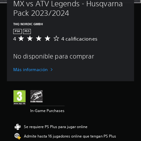
MX vs ATV Legends - Husqvarna 
Pack 2023/2024
THQ NORDIC GMBH
PS4
PS5
4
4 calificaciones
C
a
l
No disponible para comprar
i
f
i
Más información
c
a
c
i
ó
n
m
In-Game Purchases
e
d
i
Se requiere PS Plus para jugar online
a
d
Admite hasta 16 jugadores online que tengan PS Plus
e