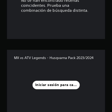
t
No se han encontrado reseñas
coincidentes. Prueba una
r
combinación de búsqueda distinta.
e
l
l
a
s
MX vs ATV Legends - Husqvarna Pack 2023/2024
d
e
u
Iniciar sesión para calificar
n
t