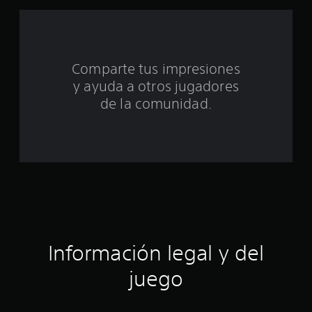
o
t
a
Comparte tus impresiones
l
y ayuda a otros jugadores
d
de la comunidad.
e
c
i
n
c
Información legal y del
o
juego
e
s