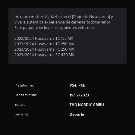
t
¡Arranca motores! ¡Hazte con el [Paquete Husqvarna] y
r
vive la auténtica experiencia de carreras todoterreno!
Este paquete incluye los siguientes vehículos:
e
2023/2024 Husqvarna TC 125 MX
l
2023/2024 Husqvarna TC 250 MX
2023/2024 Husqvarna FC 250 MX
l
2023/2024 Husqvarna FC 450 MX
a
s
Plataforma:
PS4, PS5
e
Lanzamiento:
19/12/2023
n
Editor:
THQ NORDIC GMBH
4
Géneros:
Deporte
c
a