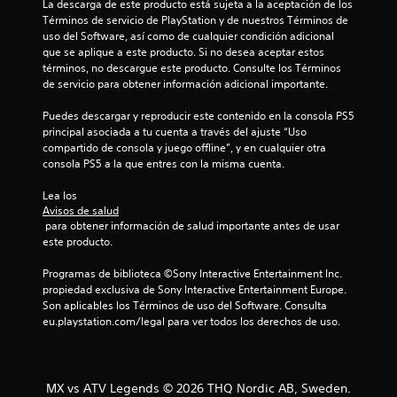
La descarga de este producto está sujeta a la aceptación de los 
l
Términos de servicio de PlayStation y de nuestros Términos de 
uso del Software, así como de cualquier condición adicional 
i
que se aplique a este producto. Si no desea aceptar estos 
términos, no descargue este producto. Consulte los Términos 
de servicio para obtener información adicional importante.
f
Puedes descargar y reproducir este contenido en la consola PS5 
i
principal asociada a tu cuenta a través del ajuste “Uso 
compartido de consola y juego offline”, y en cualquier otra 
c
consola PS5 a la que entres con la misma cuenta.
a
Lea los 
Avisos de salud
c
 para obtener información de salud importante antes de usar 
este producto.
i
Programas de biblioteca ©Sony Interactive Entertainment Inc. 
o
propiedad exclusiva de Sony Interactive Entertainment Europe. 
Son aplicables los Términos de uso del Software. Consulta 
n
eu.playstation.com/legal para ver todos los derechos de uso.
e
s
MX vs ATV Legends © 2026 THQ Nordic AB, Sweden.