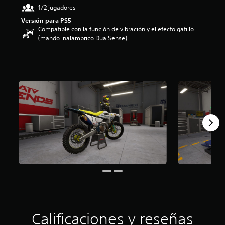
1/2 jugadores
4
e
Versión para PS5
s
Compatible con la función de vibración y el efecto gatillo
t
(mando inalámbrico DualSense)
r
e
l
l
a
s
d
e
u
n
t
o
t
a
l
d
e
c
i
Calificaciones y reseñas
n