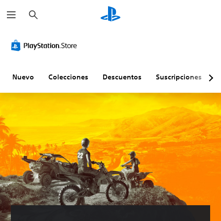
B
u
s
c
a
r
Nuevo
Colecciones
Descuentos
Suscripciones
E