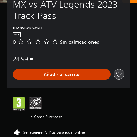
MX vs ATV Legends 2023 
Track Pass
THQ NORDIC GMBH
PS5
0
Sin calificaciones
S
i
n
24,99 €
c
a
l
Añadir al carrito
i
f
i
c
a
c
i
o
In-Game Purchases
n
e
s
Se requiere PS Plus para jugar online