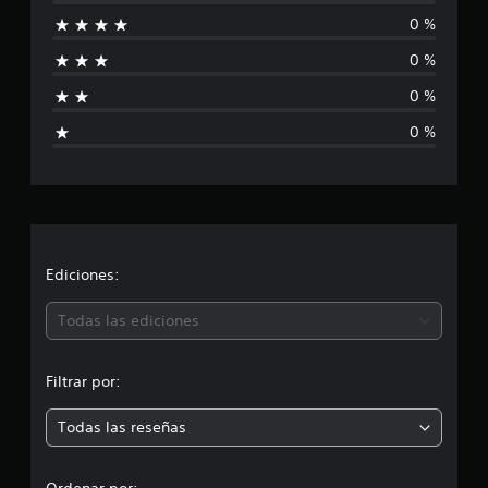
0 %
c
0 %
a
0 %
l
0 %
i
f
i
c
Ediciones:
a
Todas las ediciones
c
Filtrar por:
i
Todas las reseñas
o
n