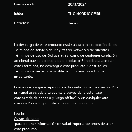
Lanzamiento:
20/3/2024
l
Editor:
THQ NORDIC GMBH
a
Géneros:
Terror
s
e
La descarga de este producto está sujeta a la aceptación de los 
n
Términos de servicio de PlayStation Network y de nuestros 
Términos de uso del Software, así como de cualquier condición 
9
adicional que se aplique a este producto. Si no desea aceptar 
estos términos, no descargue este producto. Consulte los 
c
Términos de servicio para obtener información adicional 
importante.
a
Puedes descargar y reproducir este contenido en la consola PS5 
principal asociada a tu cuenta a través del ajuste “Uso 
l
compartido de consola y juego offline”, y en cualquier otra 
consola PS5 a la que entres con la misma cuenta.
i
Lea los 
f
Avisos de salud
 para obtener información de salud importante antes de usar 
i
este producto.