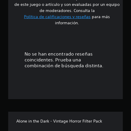
d
c
de este juego o artículo y son evaluadas por un equipo
i
e
de moderadores. Consulta la
o
Política de calificaciones y reseñas
para más
n
4
e
información.
s
.
2
2
No se han encontrado reseñas
coincidentes. Prueba una
e
combinación de búsqueda distinta.
s
t
r
e
l
Alone in the Dark - Vintage Horror Filter Pack
l