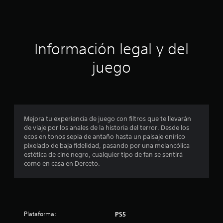
e
c
Información legal y del
i
juego
n
c
o
Mejora tu experiencia de juego con filtros que te llevarán
e
de viaje por los anales de la historia del terror. Desde los
ecos en tonos sepia de antaño hasta un paisaje onírico
s
pixelado de baja fidelidad, pasando por una melancólica
estética de cine negro, cualquier tipo de fan se sentirá
t
como en casa en Derceto.
r
e
Plataforma:
l
PS5