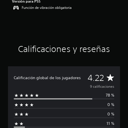
Versión para PS5
4
Función de vibración obligatoria
.
2
2
e
s
t
r
e
Calificaciones y reseñas
l
l
a
s
d
C
4.22
e
Calificación global de los jugadores
u
a
9 calificaciones
n
t
78 %
l
o
t
0 %
i
a
l
0 %
f
d
11 %
e