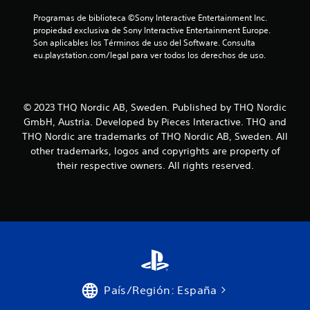
c
Programas de biblioteca ©Sony Interactive Entertainment Inc. 
propiedad exclusiva de Sony Interactive Entertainment Europe. 
a
Son aplicables los Términos de uso del Software. Consulta 
eu.playstation.com/legal para ver todos los derechos de uso.
c
i
© 2023 THQ Nordic AB, Sweden. Published by THQ Nordic
o
GmbH, Austria. Developed by Pieces Interactive. THQ and
THQ Nordic are trademarks of THQ Nordic AB, Sweden. All
n
other trademarks, logos and copyrights are property of
e
their respective owners. All rights reserved.
s
País/Región: España