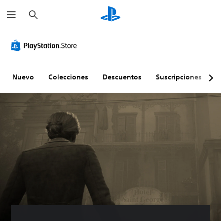
B
u
s
c
a
r
Nuevo
Colecciones
Descuentos
Suscripciones
E