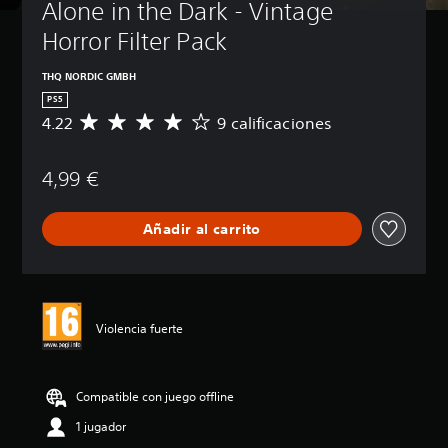
Alone in the Dark - Vintage 
Horror Filter Pack
THQ NORDIC GMBH
PS5
4.22
9 calificaciones
C
a
l
4,99 €
i
f
i
Añadir al carrito
c
a
c
i
ó
n
Violencia fuerte
m
e
d
i
Compatible con juego offline
a
1 jugador
d
e