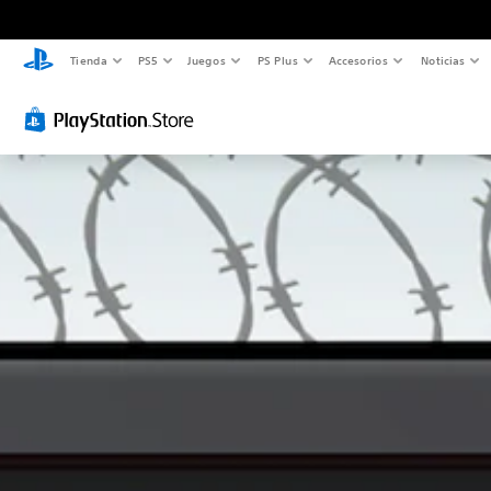
Tienda
PS5
Juegos
PS Plus
Accesorios
Noticias