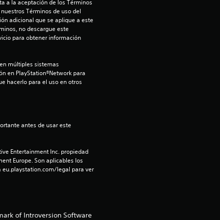
a a la aceptación de los Términos 
e
 nuestros Términos de uso del 
ón adicional que se aplique a este 
c
rminos, no descargue este 
icio para obtener información 
i
en múltiples sistemas 
n
sión en PlayStation®Network para 
ue hacerlo para el uso en otros 
c
o
e
ive Entertainment Inc. propiedad 
s
ment Europe. Son aplicables los 
 eu.playstation.com/legal para ver 
t
r
e
mark of Introversion Software