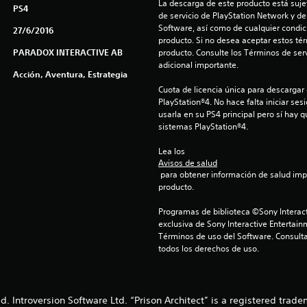
La descarga de este producto está sujet
PS4
de servicio de PlayStation Network y de
Software, así como de cualquier condici
27/6/2016
producto. Si no desea aceptar estos té
PARADOX INTERACTIVE AB
producto. Consulte los Términos de serv
adicional importante.
Acción, Aventura, Estrategia
Cuota de licencia única para descargar 
PlayStation®4. No hace falta iniciar se
usarla en su PS4 principal pero sí hay q
sistemas PlayStation®4.
Lea los 
Avisos de salud
 para obtener información de salud importante antes de usar este 
producto.
Programas de biblioteca ©Sony Interact
exclusiva de Sony Interactive Entertain
Términos de uso del Software. Consulta
todos los derechos de uso.
. Introversion Software Ltd. “Prison Architect” is a registered trade