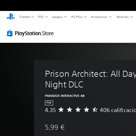
Tienda
PS5
Juegos
PS Plus
Accesorios
Noticias
Prison Architect: All Da
Night DLC
PARADOX INTERACTIVE AB
PS4
4.35
406 calificaci
C
a
l
5,99 €
i
f