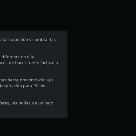
s
d
e
u
iar tu prisión y cambiar las
n
diferente en ella.
ces de hacer frente incluso a
t
o
as hasta prisiones de lujo
inspiración para Prison
t
a
eras, las orillas de un lago
l
d