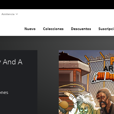
Asistencia
Nuevo
Colecciones
Descuentos
Suscripc
y And A 
ones