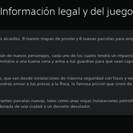
Información legal y del juego
s alcaides, 8 nuevos mapas de prisión y 8 nuevas parcelas para ampl
tón de nuevos personajes, cada uno de los cuales tendrá un impacto 
invítalos a una buena cena y arma a tus guardias para que sean capa
s, que van desde instalaciones de máxima seguridad con fosos y verj
odrás enviar a tus presos a la Roca, la famosa prisión que sirvió de 
nantes parcelas nuevas, tales como unas viejas instalaciones petrolíf
donada de una ciudad o un desierto desolador.