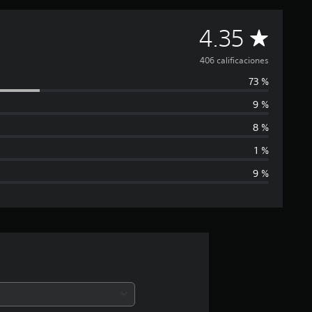
C
4.35
a
406 calificaciones
73 %
l
9 %
i
8 %
f
1 %
9 %
i
c
a
c
i