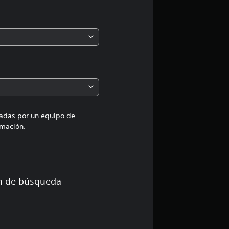
ó
n
m
e
d
i
uadas por un equipo de
mación.
a
d
e
ón de búsqueda
4
.