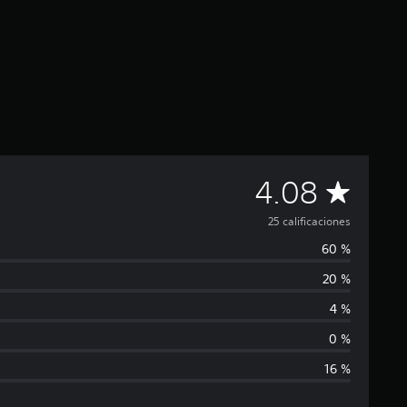
C
4.08
a
25 calificaciones
60 %
l
20 %
i
4 %
f
0 %
16 %
i