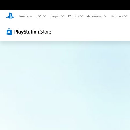
Tienda
PS5
Juegos
PS Plus
Accesorios
Noticias