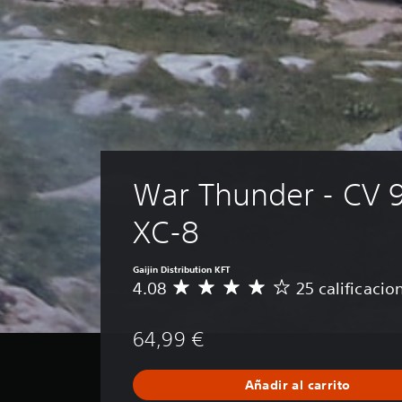
War Thunder - CV 
XC-8
Gaijin Distribution KFT
4.08
25 calificacio
C
a
l
64,99 €
i
f
i
Añadir al carrito
c