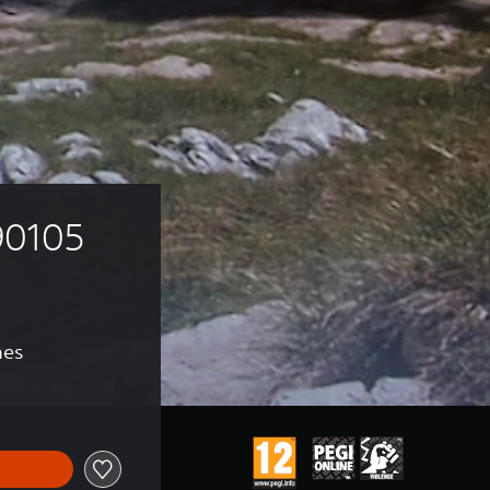
90105 
nes