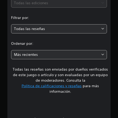
ó
c
Todas las ediciones
i
n
o
n
Filtrar por:
m
e
s
Todas las reseñas
e
d
Ordenar por:
i
Más recientes
a
Todas las reseñas son enviadas por dueños verificados
d
de este juego o artículo y son evaluadas por un equipo
e
de moderadores. Consulta la
Política de calificaciones y reseñas
para más
3
información.
.
5