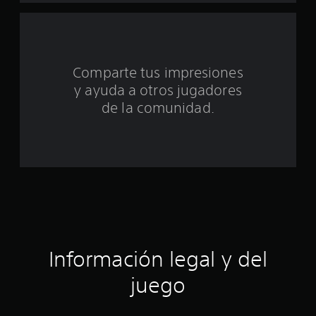
u
n
t
Comparte tus impresiones
o
y ayuda a otros jugadores
t
de la comunidad.
a
l
d
e
c
Información legal y del
i
juego
n