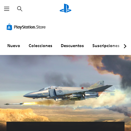
B
u
s
c
a
r
Nuevo
Colecciones
Descuentos
Suscripciones
E