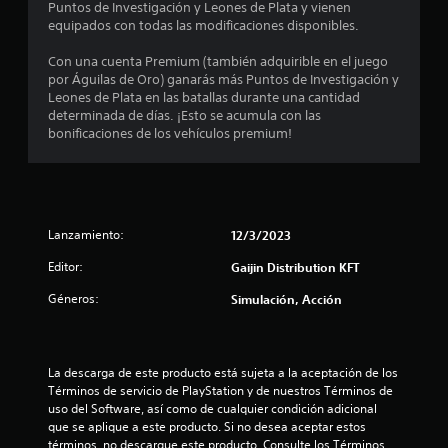
Puntos de Investigación y Leones de Plata y vienen
8
equipados con todas las modificaciones disponibles.
Con una cuenta Premium (también adquirible en el juego
0
por Águilas de Oro) ganarás más Puntos de Investigación y
Leones de Plata en las batallas durante una cantidad
c
determinada de días. ¡Esto se acumula con las
bonificaciones de los vehículos premium!
a
l
i
Lanzamiento:
12/3/2023
f
Editor:
Gaijin Distribution KFT
i
Géneros:
Simulación, Acción
c
a
La descarga de este producto está sujeta a la aceptación de los 
Términos de servicio de PlayStation y de nuestros Términos de 
c
uso del Software, así como de cualquier condición adicional 
que se aplique a este producto. Si no desea aceptar estos 
i
términos, no descargue este producto. Consulte los Términos 