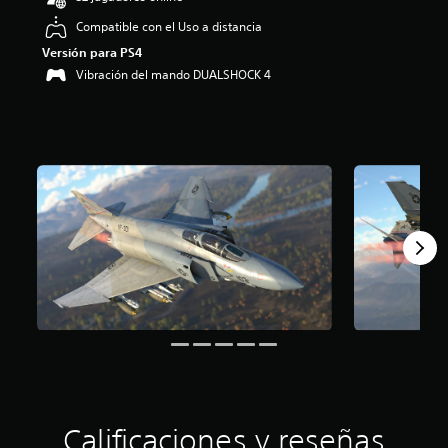
3
.
Compatible con el Uso a distancia
5
Versión para PS4
4
Vibración del mando DUALSHOCK 4
e
s
t
r
e
l
l
a
s
d
e
u
n
t
o
t
a
l
d
e
Calificaciones y reseñas
c