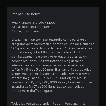
c
o
Este paquete incluye:
e
F-4S Phantom II (grado 7 EE.UU);
s
20 dias de cuenta premium;
2500 aguilas de oro.
t
El caza F-4S Phantom II se desarrolló como parte de un
r
programa de modernización lanzado en Estados Unidos en
1975 para prolongar la vida del caza F-4J. Comparado con
e
su predecesor, el F-4S tiene una maniobrabilidad
significativamente mayor y velocidades de aterrizaje y
l
pérdida reducidas. No lleva instalado ningún cañón
interno, pero es posible equipar un contenedor con un
l
cañón Mk 11 mod 5 de 20 mm. El armamento suspendido
se presenta con misiles aire-aire guiados AIM-7F o AIM-9H,
a
cohetes no guiados Zuni Mk 32 o FFAR Mighty Mouse,
bombas de 250, 500, 750 y 1000 libras y también bombas
s
incendiarias Mk 77 de 500 libras. Las contramedidas
consisten en chaff y bengalas.
e
n
Todos los vehículos premium te permiten ganar más