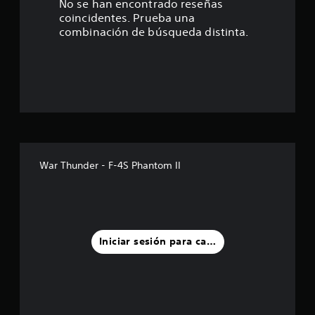
4
No se han encontrado reseñas
coincidentes. Prueba una
e
combinación de búsqueda distinta.
s
t
r
e
l
War Thunder - F-4S Phantom II
l
a
s
Iniciar sesión para calificar
d
e