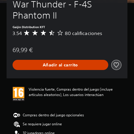
War Thunder - F-4S 
Phantom II
Gaijin Distribution KFT
3.54
80 calificaciones
C
a
l
69,99 €
i
f
i
Añadir al carrito
c
a
c
i
ó
Violencia fuerte, Compras dentro del juego (incluye
n
artículos aleatorios), Los usuarios interactúan
m
e
d
i
Compras dentro del juego opcionales
a
Se requiere jugar online
d
e
32 jugadores online