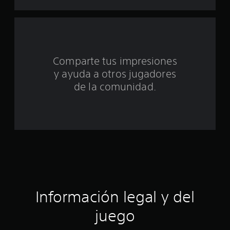
u
n
t
Comparte tus impresiones
o
y ayuda a otros jugadores
t
de la comunidad.
a
l
d
e
c
Información legal y del
i
juego
n