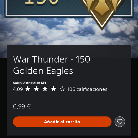
War Thunder - 150 
Golden Eagles
Gaijin Distribution KFT
4.09
106 calificaciones
C
a
l
0,99 €
i
f
i
Añadir al carrito
c
a
c