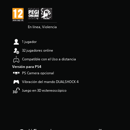
i
ó
n
m
e
En línea, Violencia
d
i
a
1 jugador
d
e
32 jugadores online
4
.
Compatible con el Uso a distancia
0
Versión para PS4
9
PS Camera opcional
e
s
Vibración del mando DUALSHOCK 4
t
r
Juego en 3D estereoscópico
e
l
l
a
s
d
e