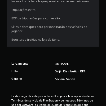
n
los modos de batalla que permiten varias reapariciones.
1
Tripulações extra.
EXP de tripulações para conversão.
0
Skins e decalques para personalização dos veículos do
6
jogador.
c
Boosters e troféus na loja de itens.
a
l
i
Lanzamiento:
28/11/2013
f
Editor:
Gaijin Distribution KFT
Géneros:
Acción, Acción
i
c
La descarga de este producto está sujeta a la aceptación de los 
a
Términos de servicio de PlayStation y de nuestros Términos de 
uso del Software, así como de cualquier condición adicional 