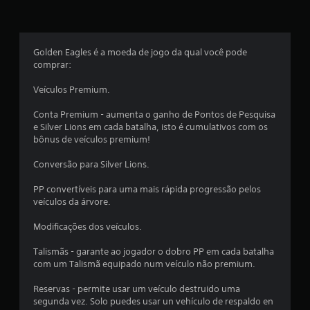
c
o
Golden Eagles é a moeda de jogo da qual você pode
e
comprar:
s
Veículos Premium.
t
Conta Premium - aumenta o ganho de Pontos de Pesquisa
e Silver Lions em cada batalha, isto é cumulativos com os
r
bônus de veículos premium!
e
Conversão para Silver Lions.
l
PP convertíveis para uma mais rápida progressão pelos
veículos da árvore.
l
Modificações dos veículos.
a
Talismãs - garante ao jogador o dobro PP em cada batalha
s
com um Talismã equipado num veículo não premium.
e
Reservas - permite usar um veículo destruido uma
segunda vez. Solo puedes usar un vehículo de respaldo en