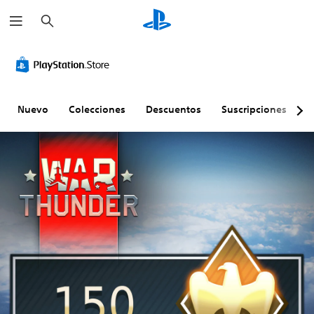
B
u
s
c
a
r
Nuevo
Colecciones
Descuentos
Suscripciones
E