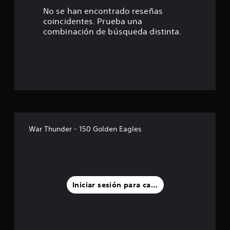
9
No se han encontrado reseñas
coincidentes. Prueba una
e
combinación de búsqueda distinta.
s
t
r
e
l
War Thunder - 150 Golden Eagles
l
a
s
Iniciar sesión para calificar
d
e