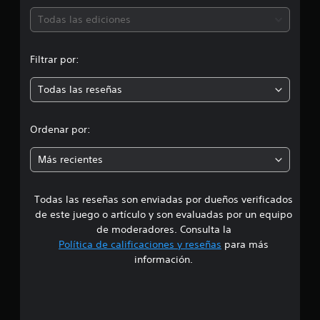
1
ó
0
Todas las ediciones
6
n
c
a
Filtrar por:
m
l
i
Todas las reseñas
e
f
i
d
c
Ordenar por:
a
i
c
Más recientes
i
o
a
n
e
Todas las reseñas son enviadas por dueños verificados
d
s
de este juego o artículo y son evaluadas por un equipo
e
de moderadores. Consulta la
Política de calificaciones y reseñas
para más
4
información.
.
0