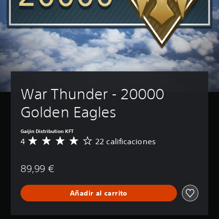
War Thunder - 20000 
Golden Eagles
Gaijin Distribution KFT
4
22 calificaciones
C
a
l
89,99 €
i
f
i
Añadir al carrito
c
a
c