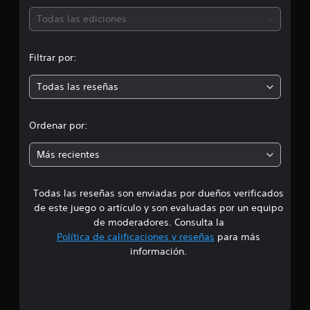
a
ó
l
Todas las ediciones
i
n
f
i
Filtrar por:
m
c
a
Todas las reseñas
e
c
i
d
o
Ordenar por:
n
i
e
Más recientes
s
a
Todas las reseñas son enviadas por dueños verificados
d
de este juego o artículo y son evaluadas por un equipo
e
de moderadores. Consulta la
Política de calificaciones y reseñas
para más
4
información.
e
s