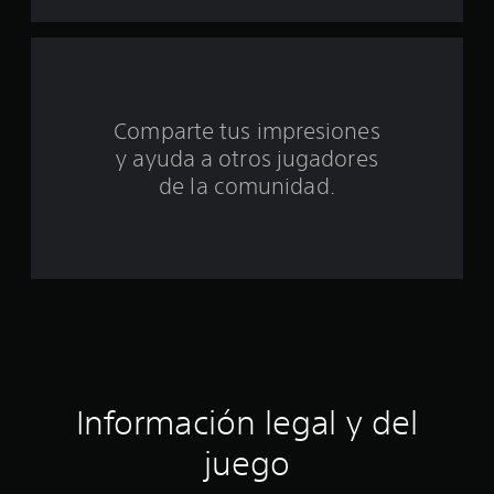
o
t
a
Comparte tus impresiones
l
y ayuda a otros jugadores
d
de la comunidad.
e
c
i
n
c
Información legal y del
o
juego
e