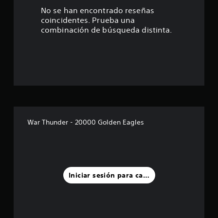
t
No se han encontrado reseñas
coincidentes. Prueba una
r
combinación de búsqueda distinta.
e
l
l
a
s
War Thunder - 20000 Golden Eagles
d
e
u
Iniciar sesión para calificar
n
t