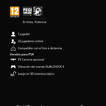
i
ó
n
m
e
En línea, Violencia
d
i
a
1 jugador
d
e
32 jugadores online
4
e
Compatible con el Uso a distancia
s
Versión para PS4
t
PS Camera opcional
r
e
Vibración del mando DUALSHOCK 4
l
l
Juego en 3D estereoscópico
a
s
d
e
u
n
t