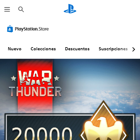
B
u
s
c
a
r
Nuevo
Colecciones
Descuentos
Suscripciones
E