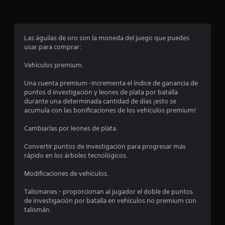
s
t
Las águilas de oro son la moneda del juego que puedes
r
usar para comprar:
e
Vehículos premium.
l
Una cuenta premium -incrementa el índice de ganancia de
puntos d investigación y leones de plata por batalla
l
durante una determinada cantidad de días ¡esto se
acumula con las bonificaciones de los vehículos premium!
a
Cambiarlas por leones de plata.
s
Convertir puntos de investigación para progresar más
e
rápido en los árboles tecnológicos.
n
Modificaciones de vehículos.
2
Talismanes - proporcionan al jugador el doble de puntos
de investigación por batalla en vehículos no premium con
2
talismán.