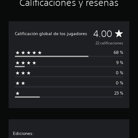
Calificaciones y reseñas
o
t
a
l
d
e
C
4.00
Calificación global de los jugadores
c
i
a
22 calificaciones
n
c
68 %
l
o
9 %
e
i
s
0 %
t
f
r
0 %
e
i
l
23 %
l
c
a
s
a
e
n
c
2
2
i
Ediciones:
c