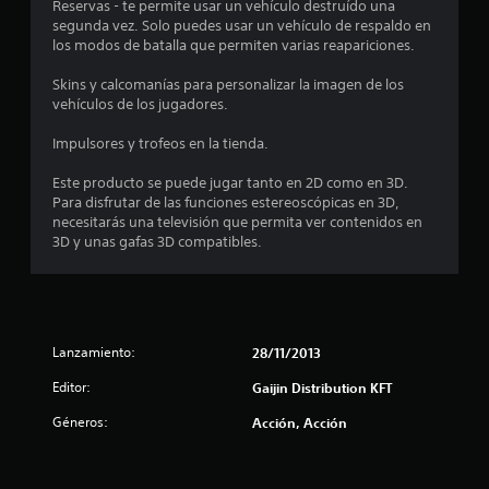
c
Reservas - te permite usar un vehículo destruído una
segunda vez. Solo puedes usar un vehículo de respaldo en
a
los modos de batalla que permiten varias reapariciones.
Skins y calcomanías para personalizar la imagen de los
l
vehículos de los jugadores.
i
Impulsores y trofeos en la tienda.
f
Este producto se puede jugar tanto en 2D como en 3D.
Para disfrutar de las funciones estereoscópicas en 3D,
i
necesitarás una televisión que permita ver contenidos en
3D y unas gafas 3D compatibles.
c
a
c
Lanzamiento:
28/11/2013
i
Editor:
Gaijin Distribution KFT
o
Géneros:
Acción, Acción
n