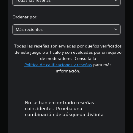
Todas las reseñas
e
o
n
d
e
Ordenar por:
s
i
Más recientes
a
Todas las reseñas son enviadas por dueños verificados
d
de este juego o artículo y son evaluadas por un equipo
e
de moderadores. Consulta la
Política de calificaciones y reseñas
para más
2
información.
.
5
e
No se han encontrado reseñas
coincidentes. Prueba una
s
combinación de búsqueda distinta.
t