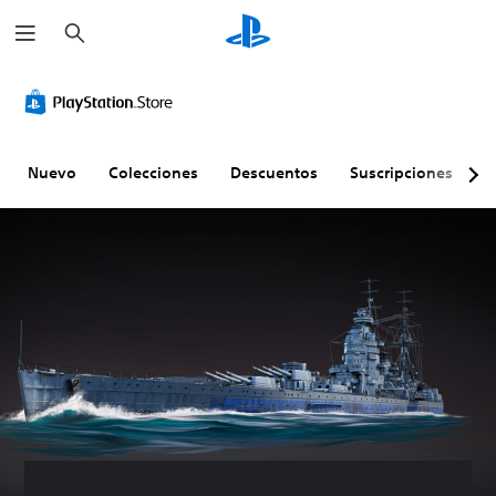
B
u
s
c
a
r
Nuevo
Colecciones
Descuentos
Suscripciones
E