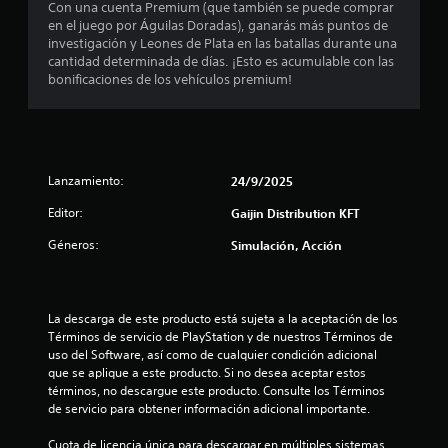
Con una cuenta Premium (que también se puede comprar
en el juego por Águilas Doradas), ganarás más puntos de
i
investigación y Leones de Plata en las batallas durante una
cantidad determinada de días. ¡Esto es acumulable con las
f
bonificaciones de los vehículos premium!
i
c
a
Lanzamiento:
24/9/2025
Editor:
c
Gaijin Distribution KFT
Géneros:
Simulación, Acción
i
o
La descarga de este producto está sujeta a la aceptación de los 
n
Términos de servicio de PlayStation y de nuestros Términos de 
uso del Software, así como de cualquier condición adicional 
e
que se aplique a este producto. Si no desea aceptar estos 
términos, no descargue este producto. Consulte los Términos 
s
de servicio para obtener información adicional importante.
Cuota de licencia única para descargar en múltiples sistemas 