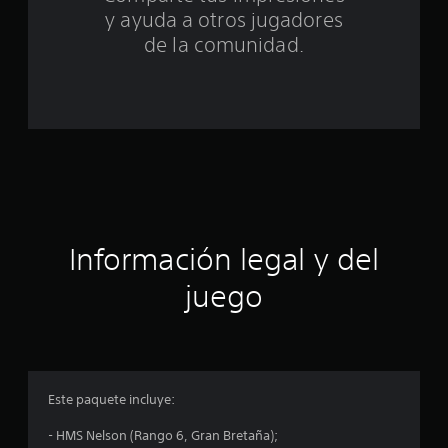
t
y ayuda a otros jugadores
a
de la comunidad.
l
d
e
c
i
Información legal y del
n
juego
c
o
e
Este paquete incluye:
s
- HMS Nelson (Rango 6, Gran Bretaña);