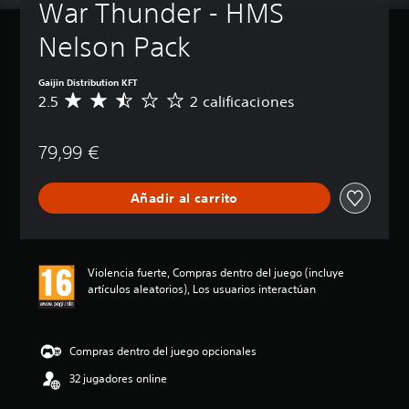
War Thunder - HMS 
Nelson Pack
Gaijin Distribution KFT
2.5
2 calificaciones
C
a
l
79,99 €
i
f
i
Añadir al carrito
c
a
c
i
ó
Violencia fuerte, Compras dentro del juego (incluye
n
artículos aleatorios), Los usuarios interactúan
m
e
d
i
Compras dentro del juego opcionales
a
32 jugadores online
d
e