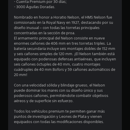
t
- Cuenta Premium por 30 días;
- 3000 Águilas Doradas.
r
Nombrado en honor a Horatio Nelson, el HMS Nelson fue
e
comisionado en la Royal Navy en 1927, destacando por su
diseño inusual – con todas las torretas principales
l
concentradas en la sección de proa.
El armamento principal del Nelson consiste en nueve
l
enormes cañones de 406 mm en tres torretas triples. La
batería secundaria incluye seis montajes dobles de 152 mm
a
y seis cañones simples de 120 mm. ¡El Nelson también está
equipado con poderosas defensas antiaéreas, que incluyen
s
seis cañones óctuples de 40 mm, cuatro montajes
cuádruples de 40 mm Bofors y 59 cañones automáticos de
e
20 mm!
n
Con una velocidad sólida y blindaje grueso, el Nelson
puede dominar los mares con su diseño único y sus
2
poderosos cañones, permitiéndote combatir objetivos
aéreos y de superficie sin esfuerzo.
c
Todos los vehículos premium te permiten ganar más
puntos de investigación y Leones de Plata y vienen
a
equipados con todas las modificaciones disponibles.
l