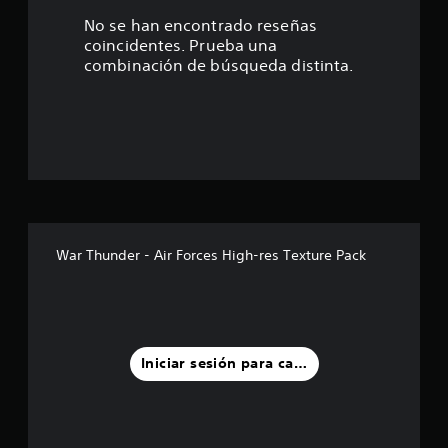
4
No se han encontrado reseñas
coincidentes. Prueba una
e
combinación de búsqueda distinta.
s
t
r
e
l
War Thunder - Air Forces High-res Texture Pack
l
a
s
Iniciar sesión para calificar
d
e