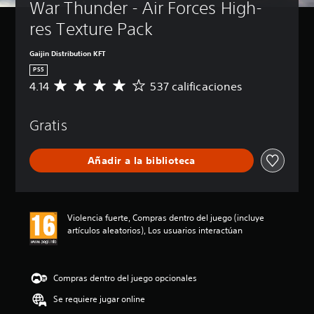
War Thunder - Air Forces High-
res Texture Pack
Gaijin Distribution KFT
PS5
4.14
537 calificaciones
C
a
l
Gratis
i
f
i
Añadir a la biblioteca
c
a
c
i
ó
Violencia fuerte, Compras dentro del juego (incluye
n
artículos aleatorios), Los usuarios interactúan
m
e
d
i
Compras dentro del juego opcionales
a
Se requiere jugar online
d
e