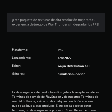
c
o
¡Este paquete de texturas de alta resolución mejorará tu
e
experiencia de juego de War Thunder sin degradar los FPS!
s
t
r
Plataforma:
PS5
Lanzamiento:
4/4/2022
e
Editor:
Gaijin Distribution KFT
l
Géneros:
Simulación, Acción
l
a
La descarga de este producto está sujeta a la aceptación de los 
s
Términos de servicio de PlayStation y de nuestros Términos de 
uso del Software, así como de cualquier condición adicional 
e
que se aplique a este producto. Si no desea aceptar estos 
términos, no descargue este producto. Consulte los Términos 