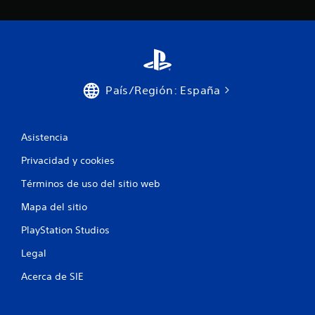
c
i
o
n
País/Región: España
e
s
Asistencia
Privacidad y cookies
Términos de uso del sitio web
Mapa del sitio
PlayStation Studios
Legal
Acerca de SIE