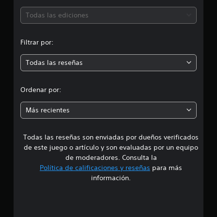
c
a
ó
Todas las ediciones
c
i
n
o
Filtrar por:
n
m
e
Todas las reseñas
s
e
d
Ordenar por:
i
Más recientes
a
Todas las reseñas son enviadas por dueños verificados
d
de este juego o artículo y son evaluadas por un equipo
e
de moderadores. Consulta la
Política de calificaciones y reseñas
para más
4
información.
.
1