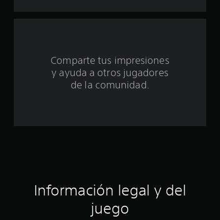
u
n
t
Comparte tus impresiones
o
y ayuda a otros jugadores
t
de la comunidad.
a
l
d
e
c
Información legal y del
i
juego
n