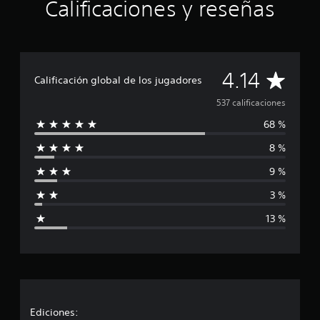
c
Calificaciones y reseñas
i
n
c
o
e
C
4.14
s
Calificación global de los jugadores
t
a
537 calificaciones
r
e
68 %
l
l
l
8 %
i
a
s
9 %
f
e
n
3 %
i
5
13 %
3
c
7
c
a
a
l
c
i
f
i
i
Ediciones: