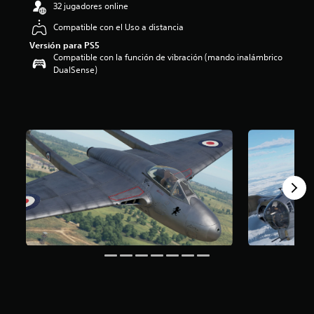
32 jugadores online
4
.
Compatible con el Uso a distancia
1
Versión para PS5
4
Compatible con la función de vibración (mando inalámbrico
e
DualSense)
s
t
r
e
l
l
a
s
d
e
u
n
t
o
t
a
l
d
e