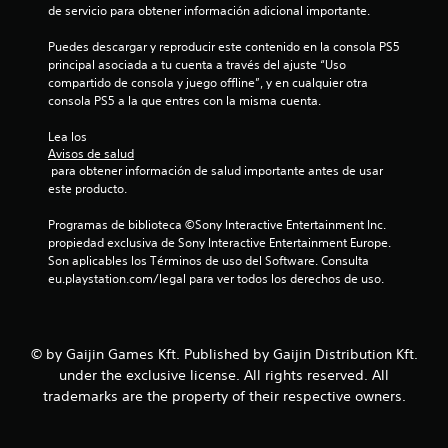
n
de servicio para obtener información adicional importante.
5
Puedes descargar y reproducir este contenido en la consola PS5 
principal asociada a tu cuenta a través del ajuste “Uso 
3
compartido de consola y juego offline”, y en cualquier otra 
consola PS5 a la que entres con la misma cuenta.
7
Lea los 
Avisos de salud
c
 para obtener información de salud importante antes de usar 
este producto.
a
Programas de biblioteca ©Sony Interactive Entertainment Inc. 
l
propiedad exclusiva de Sony Interactive Entertainment Europe. 
Son aplicables los Términos de uso del Software. Consulta 
i
eu.playstation.com/legal para ver todos los derechos de uso.
f
i
© by Gaijin Games Kft. Published by Gaijin Distribution Kft.
under the exclusive license. All rights reserved. All
c
trademarks are the property of their respective owners.
a