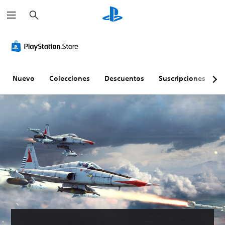
B
u
s
c
a
r
Nuevo
Colecciones
Descuentos
Suscripciones
E