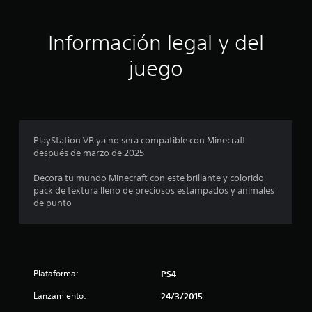
s
r
s
c
a
á
j
r
a
o
Información legal y del
e
c
e
y
a
m
s
juego
r
p
i
t
p
e
i
u
z
o
c
n
a
k
t
r
.
n
o
a
PlayStation VR ya no será compatible con Minecraft
s
j
e
después de marzo de 2025
S
d
u
e
e
g
s
Decora tu mundo Minecraft con este brillante y colorido
g
p
a
pack de textura lleno de preciosos estampados y animales
u
r
u
de punto
a
a
e
r
l
d
d
j
e
a
u
j
d
e
u
o
g
Plataforma:
PS4
g
m
o
a
a
Lanzamiento:
y
24/3/2015
n
r
a