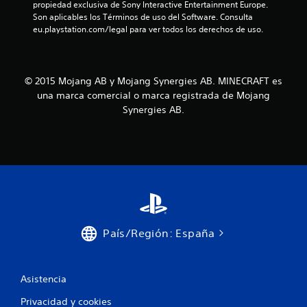
e
propiedad exclusiva de Sony Interactive Entertainment Europe. 
u
s
Son aplicables los Términos de uso del Software. Consulta 
b
e
p
eu.playstation.com/legal para ver todos los derechos de uso.
o
g
o
o
t
s
e
o
i
x
b
n
© 2015 Mojang AB y Mojang Synergies AB. MINECRAFT es
a
l
e
c
una marca comercial o marca registrada de Mojang
e
s
t
q
Synergies AB.
P
a
u
u
m
e
e
e
n
d
n
o
e
t
s
s
e
e
j
d
c
u
o
o
g
n
m
a
d
País/Región: España
u
r
e
n
a
l
i
l
o
q
j
Asistencia
d
u
u
e
e
Privacidad y cookies
e
j
e