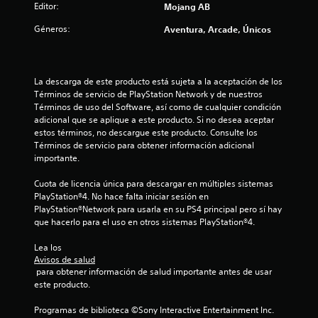
Editor:
u
Mojang AB
m
s
a
o
i
Géneros:
Aventura, Arcade, Únicos
l
d
n
p
i
p
a
f
u
r
i
l
La descarga de este producto está sujeta a la aceptación de los 
a
c
Términos de servicio de PlayStation Network y de nuestros 
s
q
a
Términos de uso del Software, así como de cualquier condición 
u
a
r
adicional que se aplique a este producto. Si no desea aceptar 
e
c
l
estos términos, no descargue este producto. Consulte los 
p
o
i
Términos de servicio para obtener información adicional 
u
s
o
importante.
e
a
n
d
j
e
Cuota de licencia única para descargar en múltiples sistemas 
a
u
s
PlayStation®4. No hace falta iniciar sesión en 
s
s
r
PlayStation®Network para usarla en su PS4 principal pero sí hay 
v
t
que hacerlo para el uso en otros sistemas PlayStation®4.
á
o
e
l
p
s
Lea los 
v
i
,
Avisos de salud
e
p
d
 para obtener información de salud importante antes de usar 
r
e
a
este producto.
a
r
s
l
o
d
Programas de biblioteca ©Sony Interactive Entertainment Inc. 
j
e