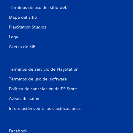
g
a
l
Términos de uso del sitio web
o
s
t
y
t
e
Mapa del sitio
d
e
x
e
.
t
PlayStation Studios
s
o
p
Legal
y
l
l
a
Acerca de SIE
a
z
i
a
n
r
f
t
Términos de servicio de PlayStation
o
e
r
p
Términos de uso del software
m
o
a
Política de cancelación de PS Store
r
c
l
i
Avisos de salud
o
ó
s
n
Información sobre las clasificaciones
m
v
e
i
n
s
ú
u
Facebook
s