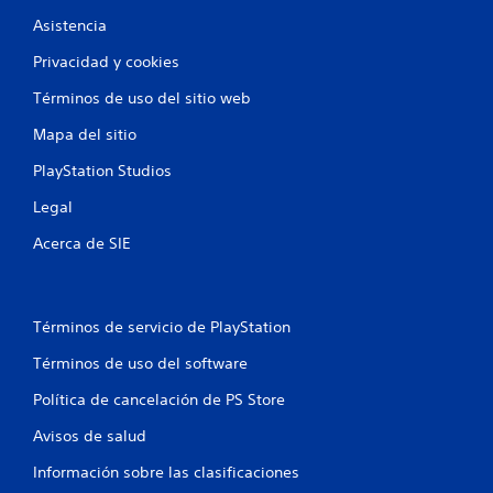
c
l
e
o
Asistencia
o
g
)
s
o
Privacidad y cookies
E
e
g
l
n
Términos de uso del sitio web
r
l
c
a
e
Mapa del sitio
u
n
c
a
d
PlayStation Studios
t
l
e
o
q
Legal
s
r
u
d
i
L
Acerca de SIE
e
e
o
p
r
s
a
m
s
n
o
u
Términos de servicio de PlayStation
t
m
b
a
e
t
Términos de uso del software
l
n
í
l
t
t
Política de cancelación de PS Store
a
o
u
t
.
l
Avisos de salud
e
o
a
Información sobre las clasificaciones
s
G
y