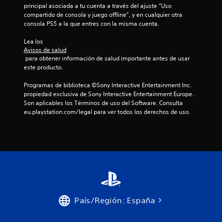
c
principal asociada a tu cuenta a través del ajuste “Uso 
n
i
compartido de consola y juego offline”, y en cualquier otra 
L
f
l
consola PS5 a la que entres con la misma cuenta.
o
e
i
r
c
t
Lea los 
m
t
a
Avisos de salud
a
s
o
 para obtener información de salud importante antes de usar 
c
u
r
este producto.
i
l
d
ó
e
e
Programas de biblioteca ©Sony Interactive Entertainment Inc. 
n
c
propiedad exclusiva de Sony Interactive Entertainment Europe. 
p
d
t
Son aplicables los Términos de uso del Software. Consulta 
a
e
u
eu.playstation.com/legal para ver todos los derechos de uso.
l
n
r
t
t
a
u
a
.
t
l
o
l
S
r
a
i
u
(
a
b
b
l
t
á
d
í
País/Región: España
e
s
t
j
i
u
u