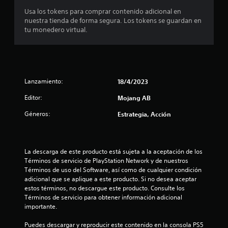
e
r
s
r
Usa los tokens para comprar contenido adicional en
n
i
l
e
nuestra tienda de forma segura. Los tokens se guardan en
e
a
o
s
tu monedero virtual.
r
s
e
l
p
s
n
e
u
o
t
s
l
n
a
s
P
i
n
a
u
Lanzamiento:
18/4/2023
d
d
d
e
o
e
o
d
Editor:
Mojang AB
s
u
s
e
a
n
Géneros:
Estrategia, Acción
l
s
t
a
o
c
u
m
s
o
a
a
b
n
l
n
La descarga de este producto está sujeta a la aceptación de los 
o
s
r
e
Términos de servicio de PlayStation Network y de nuestros 
t
u
e
r
Términos de uso del Software, así como de cualquier condición 
o
l
d
a
adicional que se aplique a este producto. Si no desea aceptar 
n
t
e
q
estos términos, no descargue este producto. Consulte los 
e
a
d
u
Términos de servicio para obtener información adicional 
s
r
o
e
importante.
.
l
r
f
a
.
a
Puedes descargar y reproducir este contenido en la consola PS5 
i