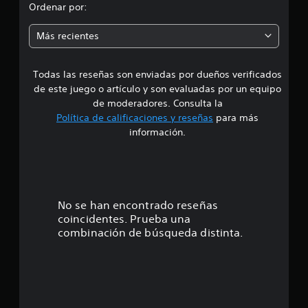
d
Ordenar por:
i
Más recientes
a
Todas las reseñas son enviadas por dueños verificados
d
de este juego o artículo y son evaluadas por un equipo
e
de moderadores. Consulta la
Política de calificaciones y reseñas
para más
4
información.
.
4
e
No se han encontrado reseñas
coincidentes. Prueba una
s
combinación de búsqueda distinta.
t
r