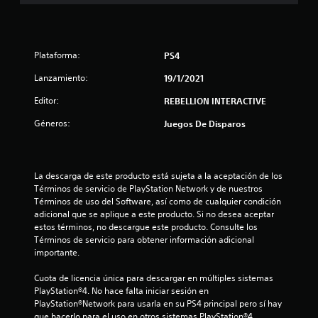
e
l
Plataforma:
PS4
l
Lanzamiento:
19/1/2021
a
Editor:
REBELLION INTERACTIVE
s
Géneros:
Juegos De Disparos
e
n
La descarga de este producto está sujeta a la aceptación de los 
Términos de servicio de PlayStation Network y de nuestros 
1
Términos de uso del Software, así como de cualquier condición 
adicional que se aplique a este producto. Si no desea aceptar 
0
estos términos, no descargue este producto. Consulte los 
Términos de servicio para obtener información adicional 
4
importante.
Cuota de licencia única para descargar en múltiples sistemas 
c
PlayStation®4. No hace falta iniciar sesión en 
PlayStation®Network para usarla en su PS4 principal pero sí hay 
a
que hacerlo para el uso en otros sistemas PlayStation®4.