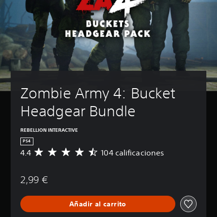
Zombie Army 4: Bucket 
Headgear Bundle
REBELLION INTERACTIVE
PS4
4.4
104 calificaciones
C
a
l
2,99 €
i
f
i
Añadir al carrito
c
a