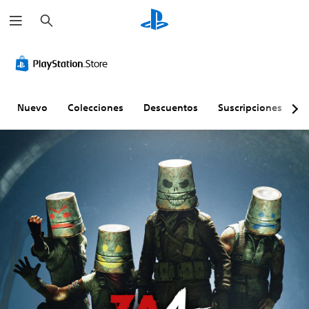
B
u
s
c
a
r
Nuevo
Colecciones
Descuentos
Suscripciones
E