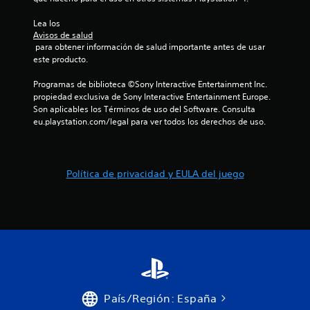
l
Lea los 
Avisos de salud
i
 para obtener información de salud importante antes de usar 
este producto.
f
Programas de biblioteca ©Sony Interactive Entertainment Inc. 
i
propiedad exclusiva de Sony Interactive Entertainment Europe. 
Son aplicables los Términos de uso del Software. Consulta 
c
eu.playstation.com/legal para ver todos los derechos de uso.
a
c
Política de privacidad y EULA del juego
i
o
n
e
s
País/Región: España