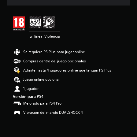
c
i
ó
n
m
e
En línea, Violencia
d
i
a
Se requiere PS Plus para jugar online
d
e
Compras dentro del juego opcionales
4
.
Admite hasta 4 jugadores online que tengan PS Plus
4
Juego online opcional
e
s
1 jugador
t
Versión para PS4
r
e
Mejorado para PS4 Pro
l
Vibración del mando DUALSHOCK 4
l
a
s
d
e