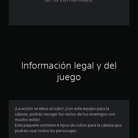
l
d
e
c
i
Información legal y del
n
juego
c
o
e
¡La acción se eleva al cubo! ¡Con este equipo para la
s
cabeza, podrás recoger los restos de tus enemigos con
mucho estilo!
t
Este paquete contiene 4 tipos de cubos para la cabeza que
podrán usar todos los personajes.
r