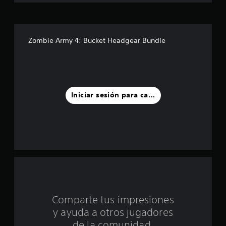
e
l
l
Zombie Army 4: Bucket Headgear Bundle
a
s
d
Iniciar sesión para calificar
e
u
n
t
o
Comparte tus impresiones
t
y ayuda a otros jugadores
a
de la comunidad.