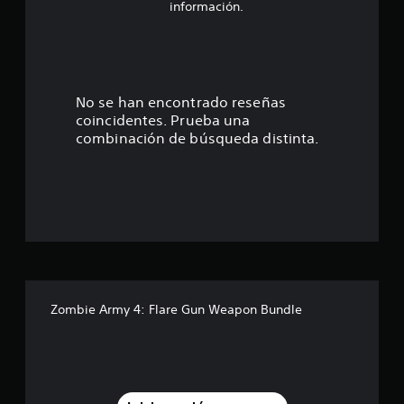
4
información.
.
6
3
No se han encontrado reseñas
coincidentes. Prueba una
e
combinación de búsqueda distinta.
s
t
r
e
l
Zombie Army 4: Flare Gun Weapon Bundle
l
a