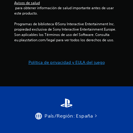
Avisos de salud
a
 para obtener información de salud importante antes de usar 
este producto.
c
Programas de biblioteca ©Sony Interactive Entertainment Inc. 
i
propiedad exclusiva de Sony Interactive Entertainment Europe. 
Son aplicables los Términos de uso del Software. Consulta 
o
eu.playstation.com/legal para ver todos los derechos de uso.
n
e
Política de privacidad y EULA del juego
s
País/Región: España