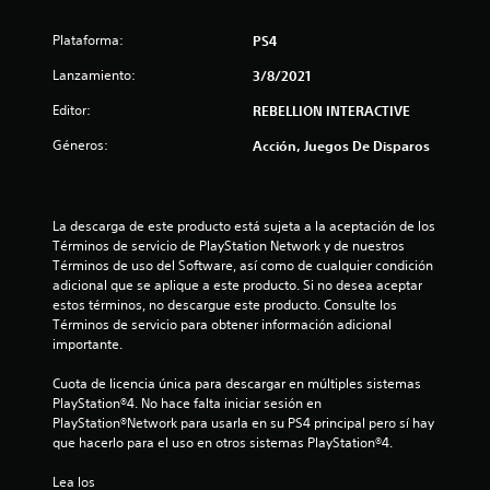
s
Plataforma:
PS4
e
Lanzamiento:
3/8/2021
n
Editor:
REBELLION INTERACTIVE
Géneros:
8
Acción, Juegos De Disparos
0
La descarga de este producto está sujeta a la aceptación de los 
c
Términos de servicio de PlayStation Network y de nuestros 
Términos de uso del Software, así como de cualquier condición 
a
adicional que se aplique a este producto. Si no desea aceptar 
estos términos, no descargue este producto. Consulte los 
l
Términos de servicio para obtener información adicional 
importante.
i
Cuota de licencia única para descargar en múltiples sistemas 
f
PlayStation®4. No hace falta iniciar sesión en 
PlayStation®Network para usarla en su PS4 principal pero sí hay 
i
que hacerlo para el uso en otros sistemas PlayStation®4.
c
Lea los 