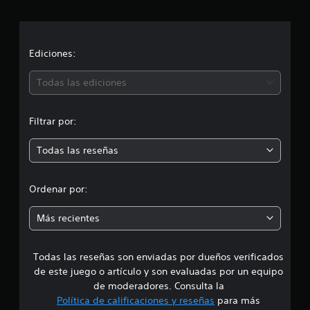
a
a
c
c
i
o
i
Ediciones:
n
e
ó
Todas las ediciones
s
n
Filtrar por:
m
Todas las reseñas
e
d
Ordenar por:
i
Más recientes
a
Todas las reseñas son enviadas por dueños verificados
d
de este juego o artículo y son evaluadas por un equipo
e
de moderadores. Consulta la
Política de calificaciones y reseñas
para más