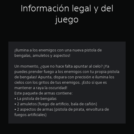
Información legal y del
i
juego
n
c
o
¡Ilumina a los enemigos con una nueva pistola de
e
bengalas, amuletos y aspectos!
s
Un momento, ¿que no hace falta apuntar al cielo? ¡Ya
puedes prender fuego a los enemigos con tu propia pistola
t
de bengalas! Apunta, dispara con precisión e ilumina los
cielos con los gritos de tus enemigos. ¡Esto sí que es
r
mantener a raya la oscuridad!
Este paquete de armas contiene:
e
• La pistola de bengalas
• 2 amuletos (fuego de artificio, bala de cañón)
l
• 2 aspectos de armas (pistola de pirata, envoltura de
fuegos artificiales)
l
a