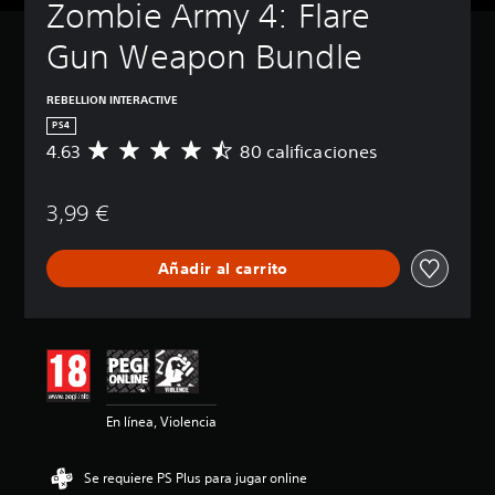
Zombie Army 4: Flare 
Gun Weapon Bundle
REBELLION INTERACTIVE
PS4
4.63
80 calificaciones
C
a
l
3,99 €
i
f
i
Añadir al carrito
c
a
c
i
ó
n
m
e
En línea, Violencia
d
i
a
Se requiere PS Plus para jugar online
d