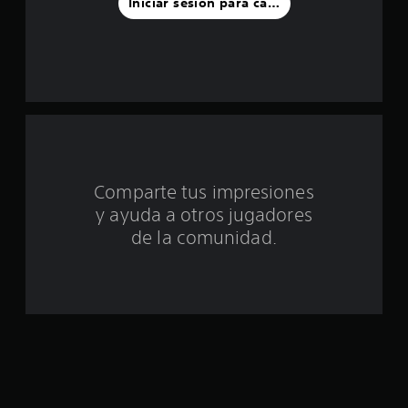
s
Iniciar sesión para calificar
d
e
u
n
t
Comparte tus impresiones
o
y ayuda a otros jugadores
t
de la comunidad.
a
l
d
e
c