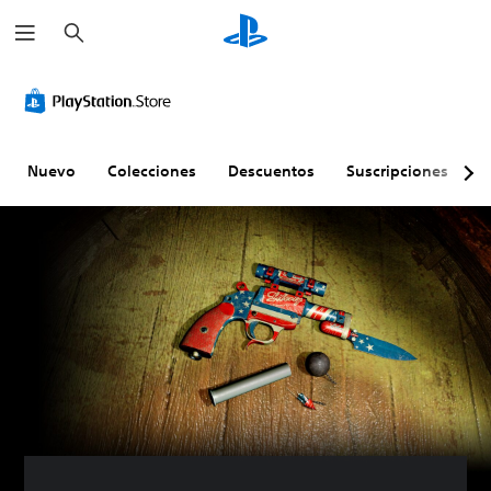
B
u
s
c
a
r
Nuevo
Colecciones
Descuentos
Suscripciones
E