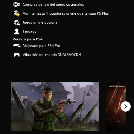
e
Compras dentro del juego opcionales
4
Admite hasta 4 jugadores online que tengan PS Plus
.
6
Juego online opcional
3
e
1 jugador
s
Versión para PS4
t
Mejorado para PS4 Pro
r
e
Vibración del mando DUALSHOCK 4
l
l
a
s
d
e
u
n
t
o
t
a
l
d
e