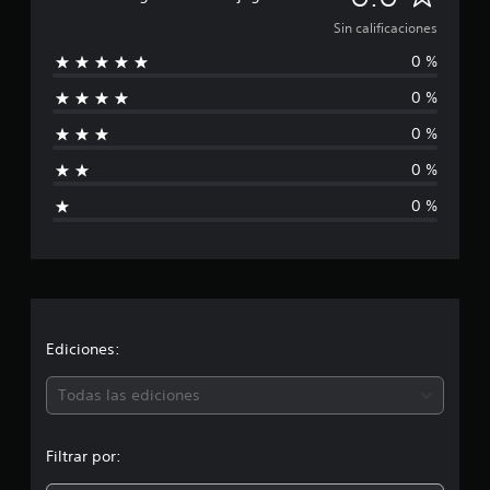
i
Sin calificaciones
0 %
n
0 %
c
0 %
a
0 %
l
0 %
i
f
i
c
Ediciones:
a
Todas las ediciones
c
Filtrar por:
i