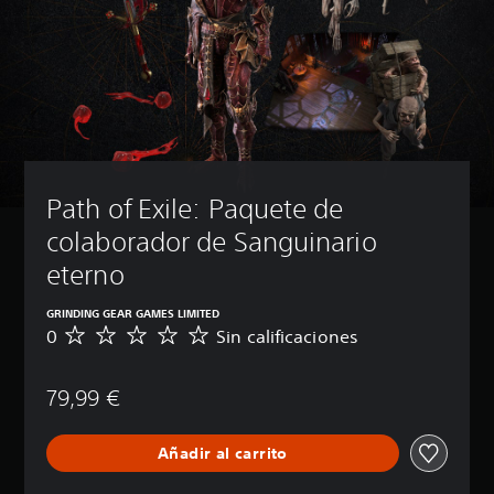
Path of Exile: Paquete de 
colaborador de Sanguinario 
eterno
GRINDING GEAR GAMES LIMITED
0
Sin calificaciones
S
i
n
79,99 €
c
a
l
Añadir al carrito
i
f