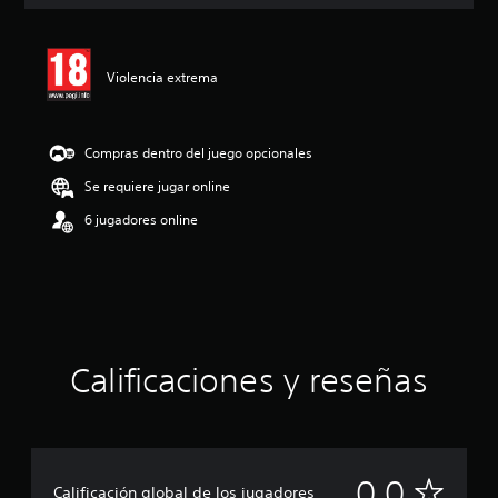
i
c
a
c
Violencia extrema
i
o
n
e
Compras dentro del juego opcionales
s
Se requiere jugar online
6 jugadores online
Calificaciones y reseñas
S
0.0
Calificación global de los jugadores